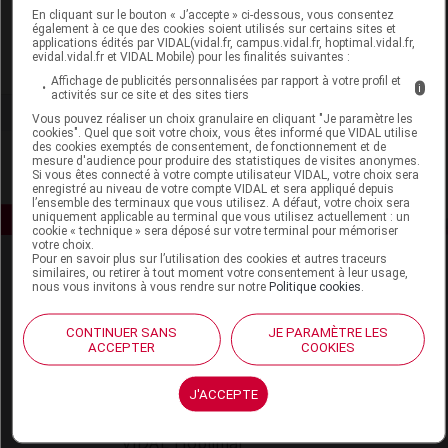
En cliquant sur le bouton « J’accepte » ci-dessous, vous consentez
Boehringer Ingelheim Animal Health France
également à ce que des cookies soient utilisés sur certains sites et
applications édités par VIDAL(vidal.fr, campus.vidal.fr, hoptimal.vidal.fr,
evidal.vidal.fr et VIDAL Mobile) pour les finalités suivantes :
Voir la fiche laboratoire
Affichage de publicités personnalisées par rapport à votre profil et
i
activités sur ce site et des sites tiers
Vous pouvez réaliser un choix granulaire en cliquant "Je paramètre les
cookies". Quel que soit votre choix, vous êtes informé que VIDAL utilise
des cookies exemptés de consentement, de fonctionnement et de
mesure d'audience pour produire des statistiques de visites anonymes.
Si vous êtes connecté à votre compte utilisateur VIDAL, votre choix sera
enregistré au niveau de votre compte VIDAL et sera appliqué depuis
l’ensemble des terminaux que vous utilisez. A défaut, votre choix sera
uniquement applicable au terminal que vous utilisez actuellement : un
cookie « technique » sera déposé sur votre terminal pour mémoriser
votre choix.
Pour en savoir plus sur l’utilisation des cookies et autres traceurs
similaires, ou retirer à tout moment votre consentement à leur usage,
nous vous invitons à vous rendre sur notre
Politique cookies
.
CONTINUER SANS
JE PARAMÈTRE LES
ACCEPTER
COOKIES
Espace produit
J'ACCEPTE
Boutique
VIDAL Expert
VIDAL Hoptimal