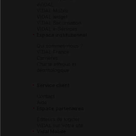
eVIDAL
VIDAL Mobile
VIDAL widget
VIDAL Sécurisation
VIDAL e-Services
Espace institutionnel
Qui sommes-nous ?
VIDAL France
Carrières
Charte éthique et
déontologique
Service client
Contact
Aide
Espace partenaires
Éditeurs de logiciel
VIDAL sur votre site
Vidal Mobile