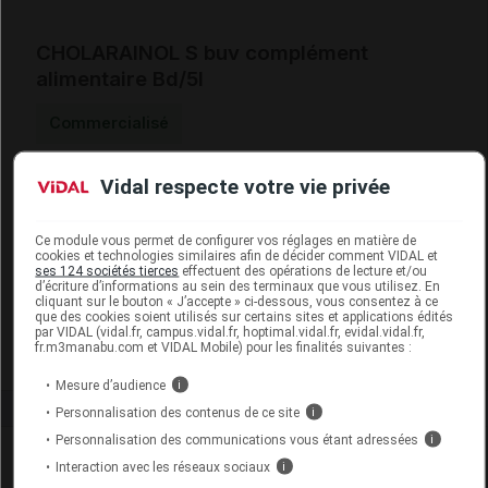
CHOLARAINOL S buv complément
alimentaire Bd/5l
Commercialisé
Vidal respecte votre vie privée
Code 13
3401170376679
Code EAN
3660144009030
Code GTIN 14
03660144009030
Ce module vous permet de configurer vos réglages en matière de
cookies et technologies similaires afin de décider comment VIDAL et
Labo.
Boehringer Ingelheim Animal
ses 124 sociétés tierces
effectuent des opérations de lecture et/ou
d’écriture d’informations au sein des terminaux que vous utilisez. En
Distributeur
Health France
cliquant sur le bouton « J’accepte » ci-dessous, vous consentez à ce
Remboursement
NR
que des cookies soient utilisés sur certains sites et applications édités
par VIDAL (vidal.fr, campus.vidal.fr, hoptimal.vidal.fr, evidal.vidal.fr,
fr.m3manabu.com et VIDAL Mobile) pour les finalités suivantes :
Mesure d’audience
i
Personnalisation des contenus de ce site
i
Personnalisation des communications vous étant adressées
i
Laboratoire
Interaction avec les réseaux sociaux
i