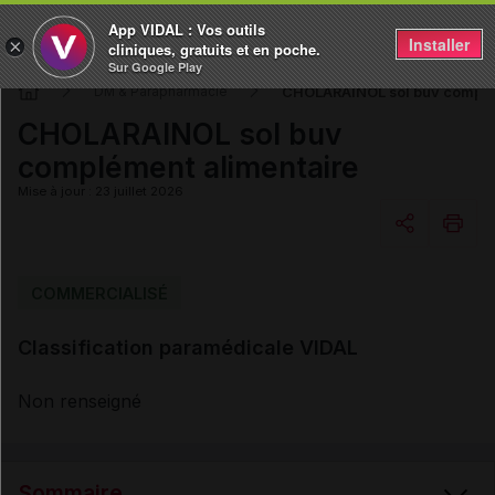
App VIDAL : Vos outils
Installer
×
cliniques, gratuits et en poche.
Sur Google Play
CHOLARAINOL sol buv complé
DM & Parapharmacie
CHOLARAINOL sol buv
complément alimentaire
Mise à jour : 23 juillet 2026
Copier l'url
COMMERCIALISÉ
Classification paramédicale VIDAL
Email
Non renseigné
Sommaire