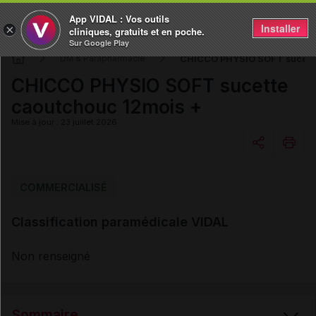
App VIDAL : Vos outils
Installer
×
cliniques, gratuits et en poche.
Sur Google Play
CHICCO PHYSIO SOFT sucette
DM & Parapharmacie
CHICCO PHYSIO SOFT sucette
caoutchouc 12mois +
Mise à jour : 23 juillet 2026
Copier l'url
COMMERCIALISÉ
Classification paramédicale VIDAL
Email
Non renseigné
Sommaire