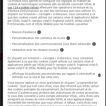
Ce module vous permet de configurer vos réglages en matière de
cookies et technologies similaires afin de décider comment VIDAL et
ses 124 sociétés tierces
effectuent des opérations de lecture et/ou
Artsana France
d’écriture d’informations au sein des terminaux que vous utilisez. En
cliquant sur le bouton « J’accepte » ci-dessous, vous consentez à ce
que des cookies soient utilisés sur certains sites et applications édités
Voir la fiche laboratoire
par VIDAL (vidal.fr, campus.vidal.fr, hoptimal.vidal.fr, evidal.vidal.fr,
fr.m3manabu.com et VIDAL Mobile) pour les finalités suivantes :
Mesure d’audience
i
Personnalisation des contenus de ce site
i
Personnalisation des communications vous étant adressées
i
Interaction avec les réseaux sociaux
i
En cliquant sur le bouton « J’accepte » ci-dessous, vous consentez
également à ce que des cookies soient utilisés sur certains sites et
applications édités par VIDAL(vidal.fr, campus.vidal.fr, hoptimal.vidal.fr,
evidal.vidal.fr et VIDAL Mobile) pour les finalités suivantes :
Affichage de publicités personnalisées par rapport à votre profil et
i
activités sur ce site et des sites tiers
Vous pouvez réaliser un choix granulaire en cliquant "Je paramètre les
cookies". Quel que soit votre choix, vous êtes informé que VIDAL utilise
des cookies exemptés de consentement, de fonctionnement et de
Espace produit
mesure d'audience pour produire des statistiques de visites anonymes.
Si vous êtes connecté à votre compte utilisateur VIDAL, votre choix sera
enregistré au niveau de votre compte VIDAL et sera appliqué depuis
Boutique
l’ensemble des terminaux que vous utilisez. A défaut, votre choix sera
VIDAL Expert
uniquement applicable au terminal que vous utilisez actuellement : un