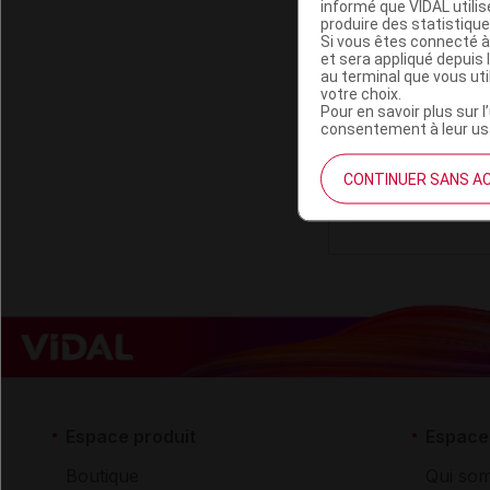
informé que VIDAL util
produire des statistiqu
Si vous êtes connecté à
CHARLOTTE B
et sera appliqué depuis 
au terminal que vous ut
votre choix.
Pour en savoir plus sur l
Code EAN
consentement à leur usa
Labo. Distributeu
Remboursement
CONTINUER SANS A
Espace produit
Espace 
Boutique
Qui so