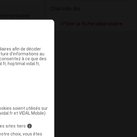
Charlotte Bio
ommercialisé
Voir la fiche laboratoire
aires afin de décider
iture d’informations au
s consentez à ce que des
fr, hoptimal.vidal.fr,
ommercialisé
okies soient utilisés sur
vidal.fr et VIDAL Mobile)
es sites tiers
i
votre choix, vous êtes