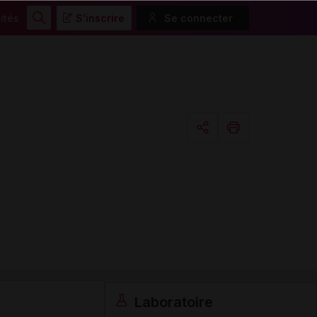
ités
S'inscrire
Se connecter
Rechercher
Copier l'url
Email
Laboratoire