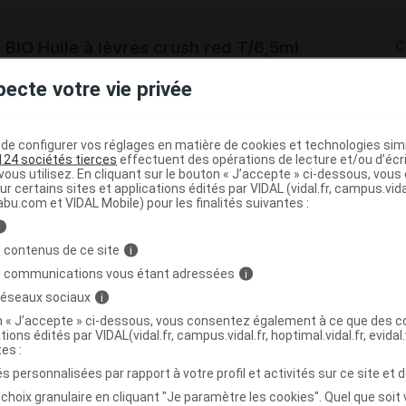
IO Huile à lèvres crush red T/6,5ml
C
pecte votre vie privée
3701399705961
r
Charlotte Bio
e configurer vos réglages en matière de cookies et technologies simil
NR
124 sociétés tierces
effectuent des opérations de lecture et/ou d’écr
ous utilisez. En cliquant sur le bouton « J’accepte » ci-dessous, vou
ur certains sites et applications édités par VIDAL (vidal.fr, campus.vidal.
abu.com et VIDAL Mobile) pour les finalités suivantes :
i
IO Huile à lèvres natural glow T/6,5ml
C
 contenus de ce site
i
s communications vous étant adressées
i
 réseaux sociaux
i
3701399706241
on « J’accepte » ci-dessous, vous consentez également à ce que des co
r
Charlotte Bio
tions édités par VIDAL(vidal.fr, campus.vidal.fr, hoptimal.vidal.fr, evidal.
NR
tes :
s personnalisées par rapport à votre profil et activités sur ce site et d
choix granulaire en cliquant "Je paramètre les cookies". Quel que soit 