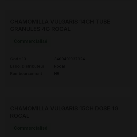
CHAMOMILLA VULGARIS 14CH TUBE
GRANULES 4G ROCAL
Commercialisé
Code 13
3400401937924
Labo. Distributeur
Rocal
Remboursement
NR
CHAMOMILLA VULGARIS 15CH DOSE 1G
ROCAL
Commercialisé