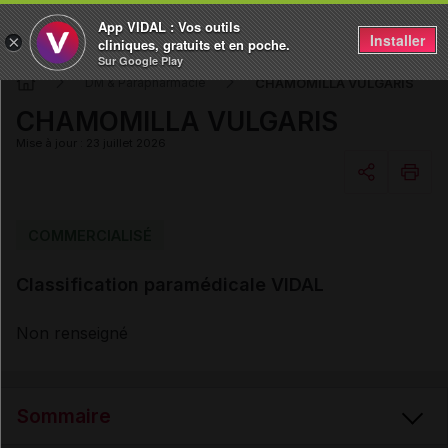
App VIDAL : Vos outils
Installer
×
cliniques, gratuits et en poche.
Sur Google Play
CHAMOMILLA VULGARIS
DM & Parapharmacie
CHAMOMILLA VULGARIS
Mise à jour : 23 juillet 2026
Copier l'url
COMMERCIALISÉ
Classification paramédicale VIDAL
Email
Non renseigné
Sommaire