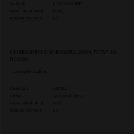
Code 13
3400401934817
Labo. Distributeur
Rocal
Remboursement
NR
CHAMOMILLA VULGARIS 200K DOSE 1G
ROCAL
Commercialisé
Code ACL
0193542
Code 13
3400401938860
Labo. Distributeur
Rocal
Remboursement
NR