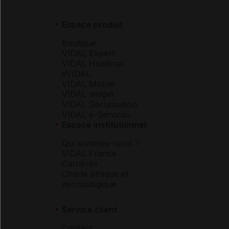
Espace produit
Boutique
VIDAL Expert
VIDAL Hoptimal
eVIDAL
VIDAL Mobile
VIDAL widget
VIDAL Sécurisation
VIDAL e-Services
Espace institutionnel
Qui sommes-nous ?
VIDAL France
Carrières
Charte éthique et
déontologique
Service client
Contact