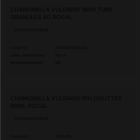
CHAMOMILLA VULGARIS 18DH TUBE
GRANULES 4G ROCAL
Commercialisé
Code 13
3400401938228
Labo. Distributeur
Rocal
Remboursement
NR
CHAMOMILLA VULGARIS 1DH GOUTTES
60ML ROCAL
Commercialisé
Code ACL
0193418