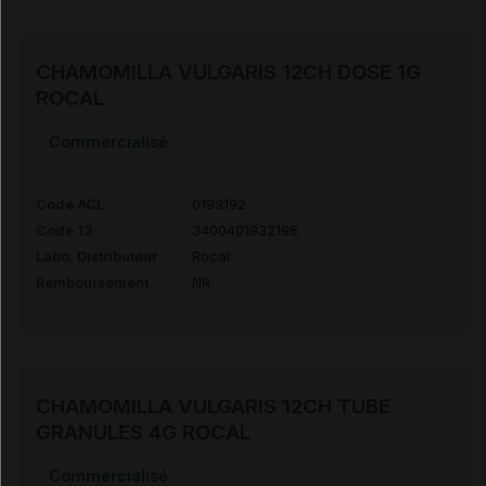
CHAMOMILLA VULGARIS 12CH DOSE 1G
ROCAL
Commercialisé
Code ACL
0193192
Code 13
3400401932196
Labo. Distributeur
Rocal
Remboursement
NR
CHAMOMILLA VULGARIS 12CH TUBE
GRANULES 4G ROCAL
Commercialisé