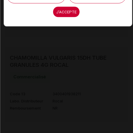
Code 13
3400401938969
J'ACCEPTE
Labo. Distributeur
Rocal
Remboursement
NR
CHAMOMILLA VULGARIS 15DH TUBE
GRANULES 4G ROCAL
Commercialisé
Code 13
3400401938211
Labo. Distributeur
Rocal
Remboursement
NR