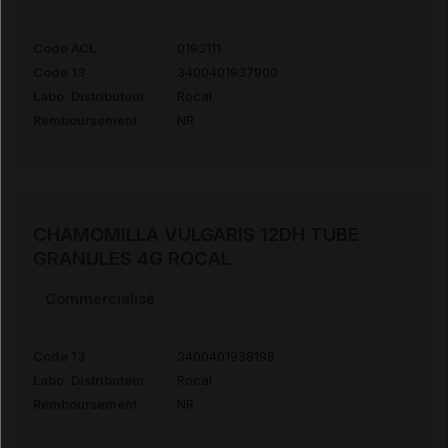
Code ACL
0193111
Code 13
3400401937900
Labo. Distributeur
Rocal
Remboursement
NR
CHAMOMILLA VULGARIS 12DH TUBE
GRANULES 4G ROCAL
Commercialisé
Code 13
3400401938198
Labo. Distributeur
Rocal
Remboursement
NR