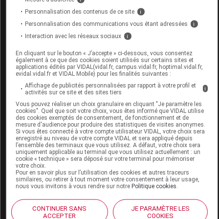
Personnalisation des contenus de ce site
i
CHAMOMILLA VULGARIS 15CH TUBE
Personnalisation des communications vous étant adressées
i
GRANULES 4G ROCAL
Interaction avec les réseaux sociaux
i
En cliquant sur le bouton « J’accepte » ci-dessous, vous consentez
Commercialisé
également à ce que des cookies soient utilisés sur certains sites et
applications édités par VIDAL(vidal.fr, campus.vidal.fr, hoptimal.vidal.fr,
evidal.vidal.fr et VIDAL Mobile) pour les finalités suivantes :
Code ACL
0193128
Affichage de publicités personnalisées par rapport à votre profil et
i
activités sur ce site et des sites tiers
Code 13
3400401937931
Vous pouvez réaliser un choix granulaire en cliquant "Je paramètre les
Labo. Distributeur
Rocal
cookies". Quel que soit votre choix, vous êtes informé que VIDAL utilise
des cookies exemptés de consentement, de fonctionnement et de
Remboursement
NR
mesure d'audience pour produire des statistiques de visites anonymes.
Si vous êtes connecté à votre compte utilisateur VIDAL, votre choix sera
enregistré au niveau de votre compte VIDAL et sera appliqué depuis
l’ensemble des terminaux que vous utilisez. A défaut, votre choix sera
uniquement applicable au terminal que vous utilisez actuellement : un
cookie « technique » sera déposé sur votre terminal pour mémoriser
votre choix.
Pour en savoir plus sur l’utilisation des cookies et autres traceurs
CHAMOMILLA VULGARIS 15CH TUBE
similaires, ou retirer à tout moment votre consentement à leur usage,
GRANULES 4G SACCHAROSE PUR ROCAL
nous vous invitons à vous rendre sur notre
Politique cookies
.
Commercialisé
CONTINUER SANS
JE PARAMÈTRE LES
ACCEPTER
COOKIES