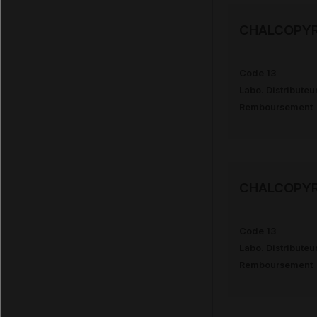
CHALCOPYRI
Code 13
Labo. Distributeu
Remboursement
CHALCOPYR
Code 13
Labo. Distributeu
Remboursement