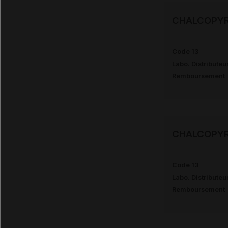
CHALCOPYR
Code 13
Labo. Distributeu
Remboursement
CHALCOPYR
Code 13
Labo. Distributeu
Remboursement