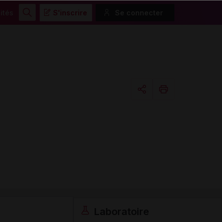
ités
S'inscrire
Se connecter
Rechercher
Copier l'url
Email
Laboratoire