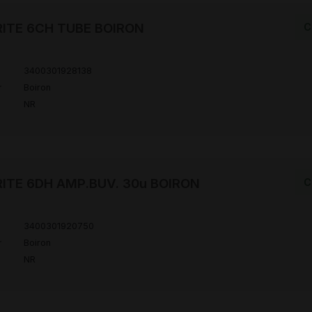
ITE 6CH TUBE BOIRON
C
3400301928138
r
Boiron
NR
ITE 6DH AMP.BUV. 30u BOIRON
C
3400301920750
r
Boiron
NR