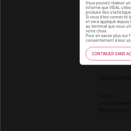
Vous pouvez réaliser un 
informé que VIDAL util
produire des statistiqu
CHALCOPYR
Si vous êtes connecté à
et sera appliqué depuis 
au terminal que vous ut
votre choix.
Code 13
Pour en savoir plus sur l
Labo. Distributeu
consentement à leur usa
Remboursement
CONTINUER SANS A
CHALCOPYR
Code 13
Labo. Distributeu
Remboursement