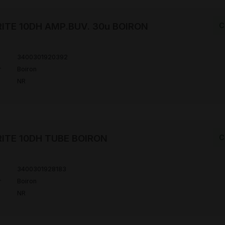
TE 10DH AMP.BUV. 30u BOIRON
C
3400301920392
r
Boiron
NR
ITE 10DH TUBE BOIRON
C
3400301928183
r
Boiron
NR