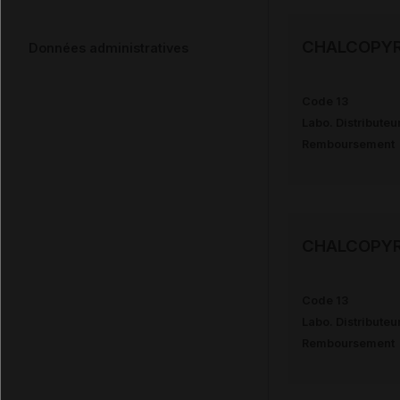
CHALCOPYRI
Données administratives
Code 13
Labo. Distributeu
Remboursement
CHALCOPYR
Code 13
Labo. Distributeu
Remboursement