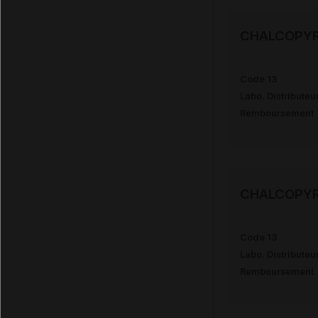
CHALCOPYR
Code 13
Labo. Distributeu
Remboursement
CHALCOPYR
Code 13
Labo. Distributeu
Remboursement