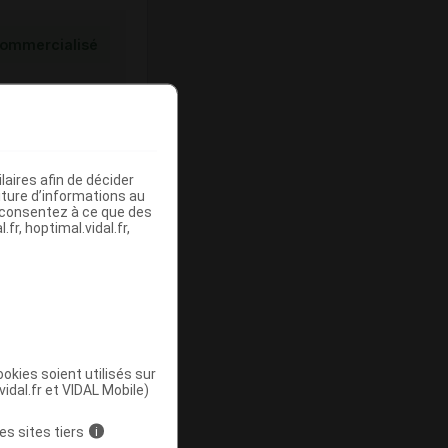
ommercialisé
aires afin de décider
iture d’informations au
s consentez à ce que des
fr, hoptimal.vidal.fr,
ommercialisé
okies soient utilisés sur
vidal.fr et VIDAL Mobile)
es sites tiers
i