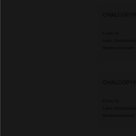
CHALCOPYR
Code 13
Labo. Distributeu
Remboursement
CHALCOPYR
Code 13
Labo. Distributeu
Remboursement