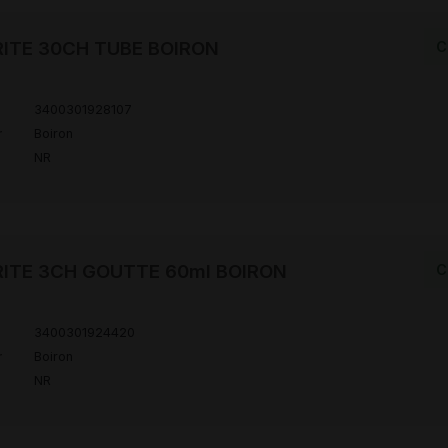
ITE 30CH TUBE BOIRON
C
3400301928107
r
Boiron
NR
ITE 3CH GOUTTE 60ml BOIRON
C
3400301924420
r
Boiron
NR