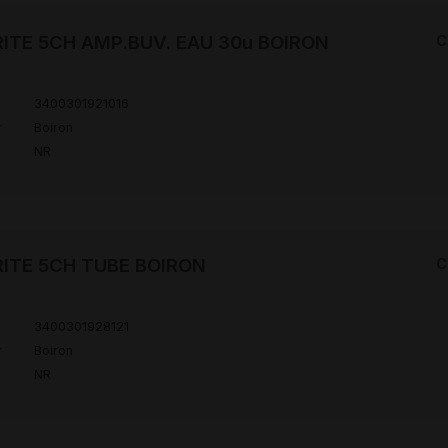
TE 5CH AMP.BUV. EAU 30u BOIRON
C
3400301921016
r
Boiron
NR
ITE 5CH TUBE BOIRON
C
3400301928121
r
Boiron
NR