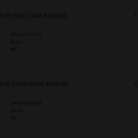
ITE 15CH TUBE BOIRON
C
3400301927933
r
Boiron
NR
ITE 30CH DOSE BOIRON
C
3400301922396
r
Boiron
NR