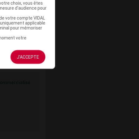
votre choix, vous êtes
mesure d'audience pour
ommercialisé
u de votre compte VIDAL
a uniquement applicable
rminal pour mémoriser
t moment votre
J'ACCEPTE
ommercialisé