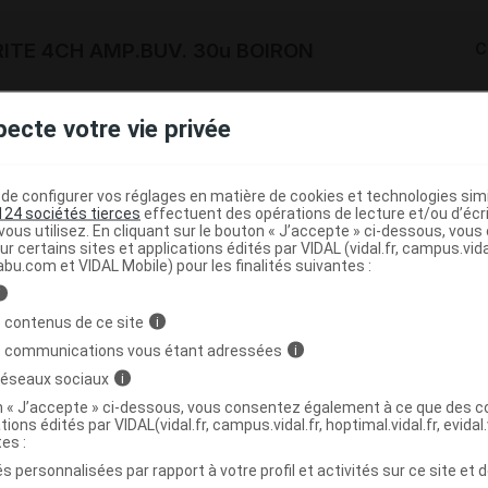
ITE 4CH AMP.BUV. 30u BOIRON
C
3400301920224
pecte votre vie privée
r
Boiron
NR
e configurer vos réglages en matière de cookies et technologies simil
124 sociétés tierces
effectuent des opérations de lecture et/ou d’écr
ous utilisez. En cliquant sur le bouton « J’accepte » ci-dessous, vou
ur certains sites et applications édités par VIDAL (vidal.fr, campus.vidal.
abu.com et VIDAL Mobile) pour les finalités suivantes :
TE 4CH AMP.BUV. EAU 30u BOIRON
C
i
 contenus de ce site
i
s communications vous étant adressées
i
3400301920989
 réseaux sociaux
i
r
Boiron
on « J’accepte » ci-dessous, vous consentez également à ce que des co
NR
tions édités par VIDAL(vidal.fr, campus.vidal.fr, hoptimal.vidal.fr, evidal.
tes :
s personnalisées par rapport à votre profil et activités sur ce site et d