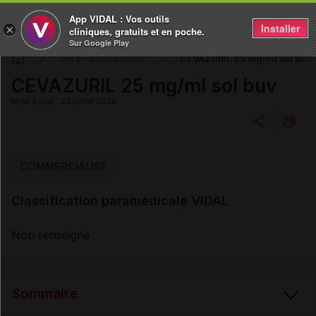
App VIDAL : Vos outils
Installer
×
cliniques, gratuits et en poche.
Sur Google Play
CEVAZURIL 25 mg/ml sol buv
DM & Parapharmacie
CEVAZURIL 25 mg/ml sol buv
Mise à jour : 23 juillet 2026
Copier l'url
COMMERCIALISÉ
Classification paramédicale VIDAL
Email
Non renseigné
Sommaire