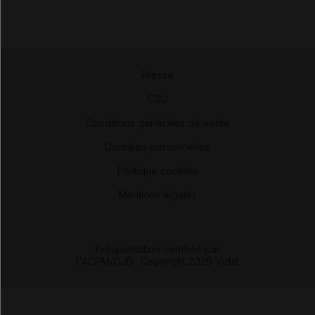
Presse
-
CGU
-
Conditions générales de vente
-
Données personnelles
-
Politique cookies
-
Mentions légales
Fréquentation certifiée par
l'ACPM/OJD
|
Copyright 2026 Vidal