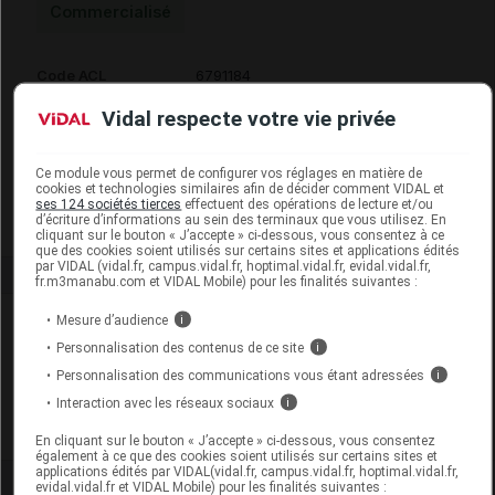
Commercialisé
Code ACL
6791184
Code EAN
3411111805731
Vidal respecte votre vie privée
Code GTIN 14
03411111805731
Labo. Distributeur
Ceva Santé Animale
Ce module vous permet de configurer vos réglages en matière de
Remboursement
NR
cookies et technologies similaires afin de décider comment VIDAL et
ses 124 sociétés tierces
effectuent des opérations de lecture et/ou
d’écriture d’informations au sein des terminaux que vous utilisez. En
cliquant sur le bouton « J’accepte » ci-dessous, vous consentez à ce
que des cookies soient utilisés sur certains sites et applications édités
par VIDAL (vidal.fr, campus.vidal.fr, hoptimal.vidal.fr, evidal.vidal.fr,
fr.m3manabu.com et VIDAL Mobile) pour les finalités suivantes :
Laboratoire
Mesure d’audience
i
Personnalisation des contenus de ce site
i
Ceva Santé Animale
Personnalisation des communications vous étant adressées
i
Interaction avec les réseaux sociaux
i
Voir la fiche laboratoire
En cliquant sur le bouton « J’accepte » ci-dessous, vous consentez
également à ce que des cookies soient utilisés sur certains sites et
applications édités par VIDAL(vidal.fr, campus.vidal.fr, hoptimal.vidal.fr,
evidal.vidal.fr et VIDAL Mobile) pour les finalités suivantes :