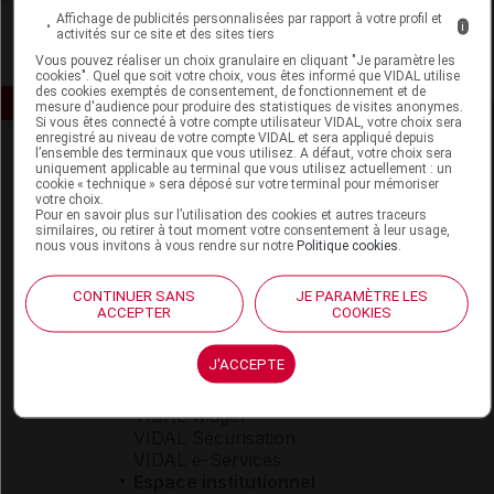
Affichage de publicités personnalisées par rapport à votre profil et
i
activités sur ce site et des sites tiers
Vous pouvez réaliser un choix granulaire en cliquant "Je paramètre les
cookies". Quel que soit votre choix, vous êtes informé que VIDAL utilise
des cookies exemptés de consentement, de fonctionnement et de
mesure d'audience pour produire des statistiques de visites anonymes.
Si vous êtes connecté à votre compte utilisateur VIDAL, votre choix sera
enregistré au niveau de votre compte VIDAL et sera appliqué depuis
l’ensemble des terminaux que vous utilisez. A défaut, votre choix sera
uniquement applicable au terminal que vous utilisez actuellement : un
cookie « technique » sera déposé sur votre terminal pour mémoriser
votre choix.
Pour en savoir plus sur l’utilisation des cookies et autres traceurs
similaires, ou retirer à tout moment votre consentement à leur usage,
nous vous invitons à vous rendre sur notre
Politique cookies
.
Espace produit
CONTINUER SANS
JE PARAMÈTRE LES
Boutique
ACCEPTER
COOKIES
VIDAL Expert
VIDAL Hoptimal
J'ACCEPTE
eVIDAL
VIDAL Mobile
VIDAL widget
VIDAL Sécurisation
VIDAL e-Services
Espace institutionnel