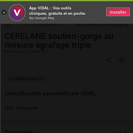
App VIDAL : Vos outils
Installer
×
cliniques, gratuits et en poche.
Sur Google Play
CERELANE soutien-gorge au m
DM & Parapharmacie
CERELANE soutien-gorge au
mesure agrafage triple
Mise à jour : 23 juillet 2026
Copier l'url
COMMERCIALISÉ
Classification paramédicale VIDAL
Email
Non renseigné
Sommaire