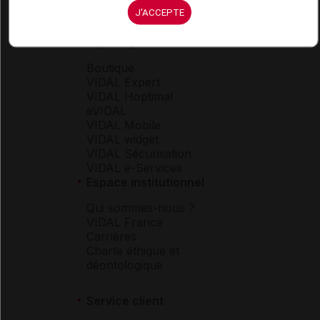
J'ACCEPTE
Espace produit
Boutique
VIDAL Expert
VIDAL Hoptimal
eVIDAL
VIDAL Mobile
VIDAL widget
VIDAL Sécurisation
VIDAL e-Services
Espace institutionnel
Qui sommes-nous ?
VIDAL France
Carrières
Charte éthique et
déontologique
Service client