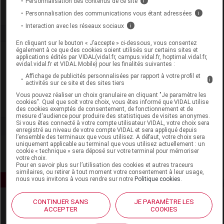
Personnalisation des contenus de ce site
i
Personnalisation des communications vous étant adressées
i
Interaction avec les réseaux sociaux
i
En cliquant sur le bouton « J’accepte » ci-dessous, vous consentez
également à ce que des cookies soient utilisés sur certains sites et
Laboratoire
applications édités par VIDAL(vidal.fr, campus.vidal.fr, hoptimal.vidal.fr,
evidal.vidal.fr et VIDAL Mobile) pour les finalités suivantes :
Affichage de publicités personnalisées par rapport à votre profil et
Cerecare
i
activités sur ce site et des sites tiers
Vous pouvez réaliser un choix granulaire en cliquant "Je paramètre les
cookies". Quel que soit votre choix, vous êtes informé que VIDAL utilise
Voir la fiche laboratoire
des cookies exemptés de consentement, de fonctionnement et de
mesure d'audience pour produire des statistiques de visites anonymes.
Si vous êtes connecté à votre compte utilisateur VIDAL, votre choix sera
enregistré au niveau de votre compte VIDAL et sera appliqué depuis
l’ensemble des terminaux que vous utilisez. A défaut, votre choix sera
uniquement applicable au terminal que vous utilisez actuellement : un
cookie « technique » sera déposé sur votre terminal pour mémoriser
votre choix.
Pour en savoir plus sur l’utilisation des cookies et autres traceurs
similaires, ou retirer à tout moment votre consentement à leur usage,
nous vous invitons à vous rendre sur notre
Politique cookies
.
CONTINUER SANS
JE PARAMÈTRE LES
ACCEPTER
COOKIES