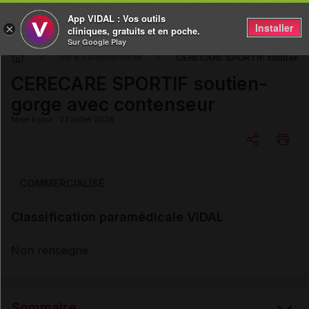
App VIDAL : Vos outils
Installer
×
cliniques, gratuits et en poche.
Sur Google Play
CERECARE SPORTIF soutien-g
DM & Parapharmacie
CERECARE SPORTIF soutien-
gorge avec contenseur
Mise à jour : 23 juillet 2026
Copier l'url
COMMERCIALISÉ
Classification paramédicale VIDAL
Email
Non renseigné
Sommaire