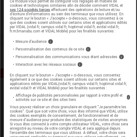
Ce module vous permet de configurer vos réglages en matière de
cookies et technologies similaires afin de décider comment VIDAL et
ses 124 sociétés tierces
effectuent des opérations de lecture et/ou
Cerecare
d’écriture d’informations au sein des terminaux que vous utilisez. En
cliquant sur le bouton « J’accepte » ci-dessous, vous consentez à ce
que des cookies soient utilisés sur certains sites et applications édités
Voir la fiche laboratoire
par VIDAL (vidal.fr, campus.vidal.fr, hoptimal.vidal.fr, evidal.vidal.fr,
fr.m3manabu.com et VIDAL Mobile) pour les finalités suivantes :
Mesure d’audience
i
Personnalisation des contenus de ce site
i
Personnalisation des communications vous étant adressées
i
Interaction avec les réseaux sociaux
i
En cliquant sur le bouton « J’accepte » ci-dessous, vous consentez
également à ce que des cookies soient utilisés sur certains sites et
applications édités par VIDAL(vidal.fr, campus.vidal.fr, hoptimal.vidal.fr,
evidal.vidal.fr et VIDAL Mobile) pour les finalités suivantes :
Affichage de publicités personnalisées par rapport à votre profil et
i
activités sur ce site et des sites tiers
Vous pouvez réaliser un choix granulaire en cliquant "Je paramètre les
cookies". Quel que soit votre choix, vous êtes informé que VIDAL utilise
des cookies exemptés de consentement, de fonctionnement et de
Espace produit
mesure d'audience pour produire des statistiques de visites anonymes.
Si vous êtes connecté à votre compte utilisateur VIDAL, votre choix sera
enregistré au niveau de votre compte VIDAL et sera appliqué depuis
Boutique
l’ensemble des terminaux que vous utilisez. A défaut, votre choix sera
VIDAL Expert
uniquement applicable au terminal que vous utilisez actuellement : un