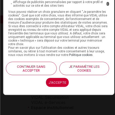
Affichage de publicités personnalisées par rapport à votre profil et
i
activités sur ce site et des sites tiers
Vous pouvez réaliser un choix granulaire en cliquant "Je paramètre les
cookies". Quel que soit votre choix, vous êtes informé que VIDAL utilise
des cookies exemptés de consentement, de fonctionnement et de
mesure d'audience pour produire des statistiques de visites anonymes.
Si vous êtes connecté à votre compte utilisateur VIDAL, votre choix sera
enregistré au niveau de votre compte VIDAL et sera appliqué depuis
l’ensemble des terminaux que vous utilisez. A défaut, votre choix sera
uniquement applicable au terminal que vous utilisez actuellement : un
cookie « technique » sera déposé sur votre terminal pour mémoriser
votre choix.
Pour en savoir plus sur l’utilisation des cookies et autres traceurs
similaires, ou retirer à tout moment votre consentement à leur usage,
nous vous invitons à vous rendre sur notre
Politique cookies
.
Espace produit
Boutique
CONTINUER SANS
JE PARAMÈTRE LES
ACCEPTER
COOKIES
VIDAL Expert
VIDAL Hoptimal
eVIDAL
J'ACCEPTE
VIDAL Mobile
VIDAL widget
VIDAL Sécurisation
VIDAL e-Services
Espace institutionnel