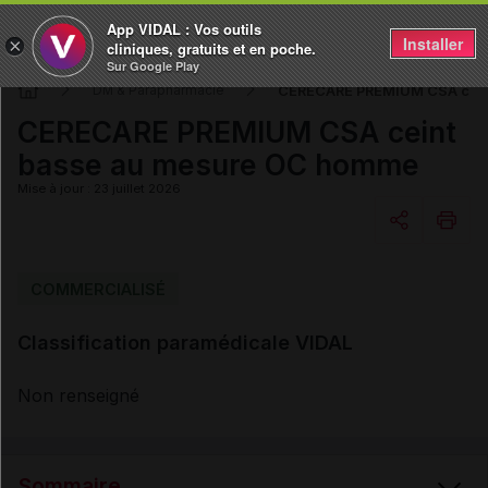
App VIDAL : Vos outils
Installer
×
cliniques, gratuits et en poche.
Sur Google Play
CERECARE PREMIUM CSA cein
DM & Parapharmacie
CERECARE PREMIUM CSA ceint
basse au mesure OC homme
Mise à jour : 23 juillet 2026
Copier l'url
COMMERCIALISÉ
Classification paramédicale VIDAL
Email
Non renseigné
Sommaire