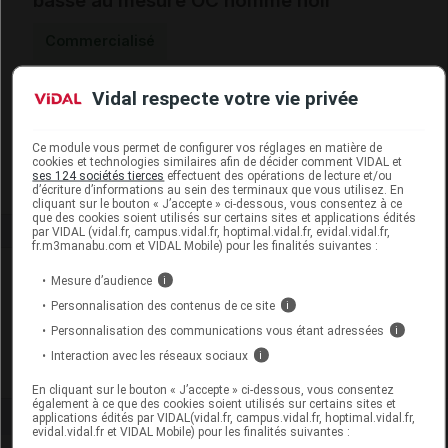
basse au mesure OC homme noir
Commercialisé
Vidal respecte votre vie privée
Code EAN
3664652103228
Labo. Distributeur
Cerecare
Remboursement
NR
Ce module vous permet de configurer vos réglages en matière de
cookies et technologies similaires afin de décider comment VIDAL et
ses 124 sociétés tierces
effectuent des opérations de lecture et/ou
d’écriture d’informations au sein des terminaux que vous utilisez. En
cliquant sur le bouton « J’accepte » ci-dessous, vous consentez à ce
que des cookies soient utilisés sur certains sites et applications édités
par VIDAL (vidal.fr, campus.vidal.fr, hoptimal.vidal.fr, evidal.vidal.fr,
fr.m3manabu.com et VIDAL Mobile) pour les finalités suivantes :
Laboratoire
Mesure d’audience
i
Personnalisation des contenus de ce site
i
Cerecare
Personnalisation des communications vous étant adressées
i
Interaction avec les réseaux sociaux
i
Voir la fiche laboratoire
En cliquant sur le bouton « J’accepte » ci-dessous, vous consentez
également à ce que des cookies soient utilisés sur certains sites et
applications édités par VIDAL(vidal.fr, campus.vidal.fr, hoptimal.vidal.fr,
evidal.vidal.fr et VIDAL Mobile) pour les finalités suivantes :