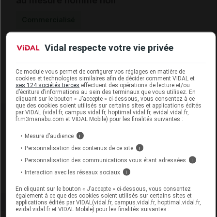
au mesure homme noir
Commercialisé
Vidal respecte votre vie privée
Code EAN
3664652103457
Labo. Distributeur
Cerecare
Remboursement
NR
Ce module vous permet de configurer vos réglages en matière de
cookies et technologies similaires afin de décider comment VIDAL et
ses 124 sociétés tierces
effectuent des opérations de lecture et/ou
d’écriture d’informations au sein des terminaux que vous utilisez. En
cliquant sur le bouton « J’accepte » ci-dessous, vous consentez à ce
que des cookies soient utilisés sur certains sites et applications édités
par VIDAL (vidal.fr, campus.vidal.fr, hoptimal.vidal.fr, evidal.vidal.fr,
fr.m3manabu.com et VIDAL Mobile) pour les finalités suivantes :
Laboratoire
Mesure d’audience
i
Personnalisation des contenus de ce site
i
Cerecare
Personnalisation des communications vous étant adressées
i
Interaction avec les réseaux sociaux
i
Voir la fiche laboratoire
En cliquant sur le bouton « J’accepte » ci-dessous, vous consentez
également à ce que des cookies soient utilisés sur certains sites et
applications édités par VIDAL(vidal.fr, campus.vidal.fr, hoptimal.vidal.fr,
evidal.vidal.fr et VIDAL Mobile) pour les finalités suivantes :