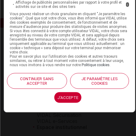
Affichage de publicités personnalisées par rapport à votre profil et
i
activités sur ce site et des sites tiers
Vous pouvez réaliser un choix granulaire en cliquant "Je paramètre les
cookies". Quel que soit votre choix, vous êtes informé que VIDAL utilise
des cookies exemptés de consentement, de fonctionnement et de
mesure d'audience pour produire des statistiques de visites anonymes.
Si vous êtes connecté à votre compte utilisateur VIDAL, votre choix sera
enregistré au niveau de votre compte VIDAL et sera appliqué depuis
l’ensemble des terminaux que vous utilisez. A défaut, votre choix sera
uniquement applicable au terminal que vous utilisez actuellement : un
cookie « technique » sera déposé sur votre terminal pour mémoriser
votre choix.
Pour en savoir plus sur l’utilisation des cookies et autres traceurs
similaires, ou retirer à tout moment votre consentement à leur usage,
nous vous invitons à vous rendre sur notre
Politique cookies
.
Espace produit
Boutique
CONTINUER SANS
JE PARAMÈTRE LES
ACCEPTER
COOKIES
VIDAL Expert
VIDAL Hoptimal
eVIDAL
J'ACCEPTE
VIDAL Mobile
VIDAL widget
VIDAL Sécurisation
VIDAL e-Services
Espace institutionnel