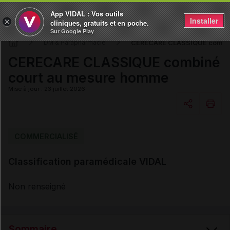
App VIDAL : Vos outils
Installer
×
cliniques, gratuits et en poche.
Sur Google Play
CERECARE CLASSIQUE combin
DM & Parapharmacie
CERECARE CLASSIQUE combiné
court au mesure homme
Mise à jour : 23 juillet 2026
Copier l'url
COMMERCIALISÉ
Classification paramédicale VIDAL
Email
Non renseigné
Sommaire