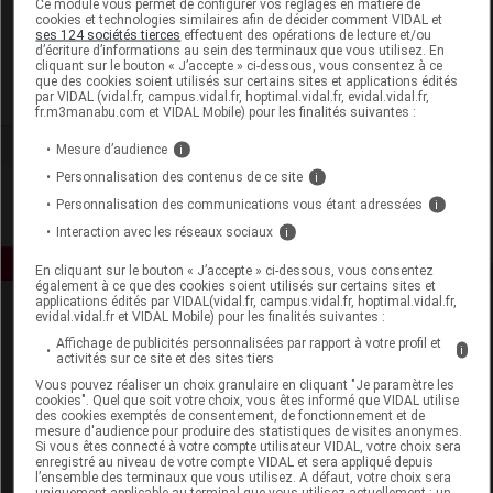
Ce module vous permet de configurer vos réglages en matière de
cookies et technologies similaires afin de décider comment VIDAL et
ses 124 sociétés tierces
effectuent des opérations de lecture et/ou
CeraVe
d’écriture d’informations au sein des terminaux que vous utilisez. En
cliquant sur le bouton « J’accepte » ci-dessous, vous consentez à ce
que des cookies soient utilisés sur certains sites et applications édités
Voir la fiche laboratoire
par VIDAL (vidal.fr, campus.vidal.fr, hoptimal.vidal.fr, evidal.vidal.fr,
fr.m3manabu.com et VIDAL Mobile) pour les finalités suivantes :
Mesure d’audience
i
Personnalisation des contenus de ce site
i
Personnalisation des communications vous étant adressées
i
Interaction avec les réseaux sociaux
i
En cliquant sur le bouton « J’accepte » ci-dessous, vous consentez
également à ce que des cookies soient utilisés sur certains sites et
applications édités par VIDAL(vidal.fr, campus.vidal.fr, hoptimal.vidal.fr,
evidal.vidal.fr et VIDAL Mobile) pour les finalités suivantes :
Affichage de publicités personnalisées par rapport à votre profil et
i
activités sur ce site et des sites tiers
Vous pouvez réaliser un choix granulaire en cliquant "Je paramètre les
cookies". Quel que soit votre choix, vous êtes informé que VIDAL utilise
des cookies exemptés de consentement, de fonctionnement et de
Espace produit
mesure d'audience pour produire des statistiques de visites anonymes.
Si vous êtes connecté à votre compte utilisateur VIDAL, votre choix sera
enregistré au niveau de votre compte VIDAL et sera appliqué depuis
Boutique
l’ensemble des terminaux que vous utilisez. A défaut, votre choix sera
VIDAL Expert
uniquement applicable au terminal que vous utilisez actuellement : un