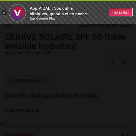
App VIDAL : Vos outils
Installer
×
cliniques, gratuits et en poche.
Sur Google Play
CERAVE SOLAIRE SPF 50 fluide
DM & Parapharmacie
CERAVE SOLAIRE SPF 50 fluide
invisible hydratant
Mise à jour : 23 juillet 2026
Copier l'url
COMMERCIALISÉ
Classification paramédicale VIDAL
Email
Non renseigné
Sommaire