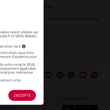
CeraVe
ommercialisé
Voir la fiche laboratoire
okies soient utilisés sur
vidal.fr et VIDAL Mobile)
es sites tiers
i
votre choix, vous êtes
mesure d'audience pour
u de votre compte VIDAL
a uniquement applicable
rminal pour mémoriser
t moment votre
J'ACCEPTE
rtenaires
Vidal Mobile
 logiciel