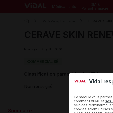
DM &
Médicaments
Parapharmacie
CERAVE SKIN 
DM & Parapharmacie
CERAVE SKIN RENEW
Mise à jour : 23 juillet 2026
COMMERCIALISÉ
Classification paramédicale VIDAL
Vidal res
Non renseigné
Ce module vous permet d
comment VIDAL et
ses 
sein des terminaux que v
Données ad
cookies soient utilisés s
Sommaire