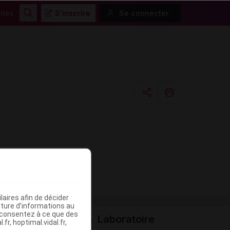
ités
S'inscrire
Se connecter
Rechercher
Copier l'url
Email
aires afin de décider
iture d’informations au
s consentez à ce que des
Laboratoire
fr, hoptimal.vidal.fr,