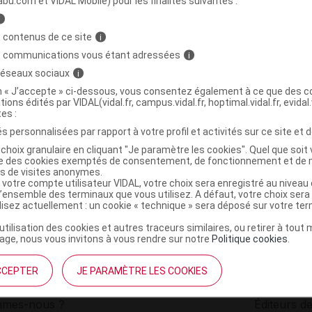
abu.com et VIDAL Mobile) pour les finalités suivantes :
i
N RENEWING Sérum Rétinol Fl pompe/30ml
C
 contenus de ce site
i
s communications vous étant adressées
i
 réseaux sociaux
i
3337875899543
on « J’accepte » ci-dessous, vous consentez également à ce que des co
r
CeraVe
tions édités par VIDAL(vidal.fr, campus.vidal.fr, hoptimal.vidal.fr, evidal.
NR
tes :
s personnalisées par rapport à votre profil et activités sur ce site et d
choix granulaire en cliquant "Je paramètre les cookies". Quel que soit 
ise des cookies exemptés de consentement, de fonctionnement et de 
es de visites anonymes.
 votre compte utilisateur VIDAL, votre choix sera enregistré au nivea
l’ensemble des terminaux que vous utilisez. A défaut, votre choix ser
ilisez actuellement : un cookie « technique » sera déposé sur votre te
’utilisation des cookies et autres traceurs similaires, ou retirer à tou
ge, nous vous invitons à vous rendre sur notre
Politique cookies
.
CCEPTER
JE PARAMÈTRE LES COOKIES
institutionnel
Espace pa
mmes-nous ?
Éditeurs de