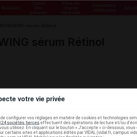
Santé
Prise en
Formations
Maladies
des
charge
Actual
médicales
patients
médicale
RENEWING sérum Rétinol
ING sérum Rétinol
pecte votre vie privée
e configurer vos réglages en matière de cookies et technologies simil
124 sociétés tierces
effectuent des opérations de lecture et/ou d’écr
ous utilisez. En cliquant sur le bouton « J’accepte » ci-dessous, vou
ministratives
ur certains sites et applications édités par VIDAL (vidal.fr, campus.vidal.