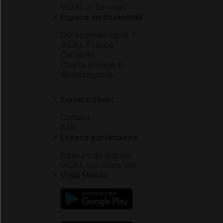
VIDAL e-Services
Espace institutionnel
Qui sommes-nous ?
VIDAL France
Carrières
Charte éthique et
déontologique
Service client
Contact
Aide
Espace partenaires
Éditeurs de logiciel
VIDAL sur votre site
Vidal Mobile