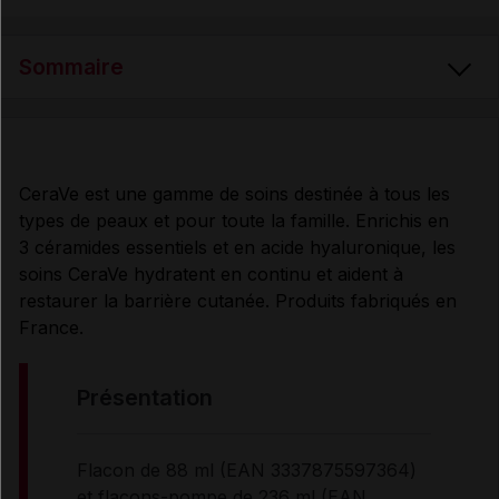
Sommaire
PRÉSENTATION
CeraVe est une gamme de soins destinée à tous les
types de peaux et pour toute la famille. Enrichis en
COMPOSITION
3 céramides essentiels et en acide hyaluronique, les
soins CeraVe hydratent en continu et aident à
PROPRIÉTÉS et UTILISATION
restaurer la barrière cutanée. Produits fabriqués en
France.
CONSEILS D'UTILISATION
présentation
PRÉCAUTIONS D'EMPLOI
Flacon de 88 ml (EAN 3337875597364)
et flacons-pompe de 236 ml (EAN