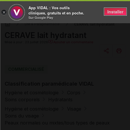
App VIDAL : Vos outils
Installer
×
cliniques, gratuits et en poche.
Sur Google Play
CERAVE lait hydratant
DM & Parapharmacie
CERAVE lait hydratant
Mise à jour : 23 juillet 2026
Ajouter un commentaire
Copier l'url
COMMERCIALISÉ
Classification paramédicale VIDAL
Email
Hygiène et cosmétologie
Corps
Soins corporels
Hydratants
Hygiène et cosmétologie
Visage
Soins du visage
Peaux normales ou mixtes/tous types de peaux