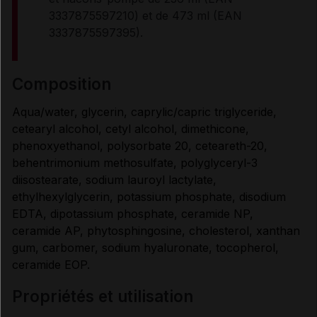
CONDITIONS DE CONSERVATION
3337875597210) et de 473 ml (EAN
3337875597395).
Données administratives
composition
Aqua/water, glycerin, caprylic/capric triglyceride,
cetearyl alcohol, cetyl alcohol, dimethicone,
phenoxyethanol, polysorbate 20, ceteareth-20,
behentrimonium methosulfate, polyglyceryl-3
diisostearate, sodium lauroyl lactylate,
ethylhexylglycerin, potassium phosphate, disodium
EDTA, dipotassium phosphate, ceramide NP,
ceramide AP, phytosphingosine, cholesterol, xanthan
gum, carbomer, sodium hyaluronate, tocopherol,
ceramide EOP.
propriétés et utilisation