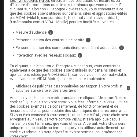
ses 124 sociétés tierces
effectuent des opérations de lecture et/ou
d’écriture d’informations au sein des terminaux que vous utilisez. En
cliquant sur le bouton « J’accepte » ci-dessous, vous consentez à ce
que des cookies soient utilisés sur certains sites et applications édités
par VIDAL (vidal.fr, campus.vidal.fr, hoptimal.vidal.fr, evidal.vidal.fr,
CERAVE Lait hydratant Fl pompe/236ml
fr.m3manabu.com et VIDAL Mobile) pour les finalités suivantes :
Commercialisé
Mesure d’audience
i
Personnalisation des contenus de ce site
i
Personnalisation des communications vous étant adressées
i
Code EAN
3337875597210
Interaction avec les réseaux sociaux
i
Labo. Distributeur
CeraVe
Remboursement
NR
En cliquant sur le bouton « J’accepte » ci-dessous, vous consentez
également à ce que des cookies soient utilisés sur certains sites et
applications édités par VIDAL(vidal.fr, campus.vidal.fr, hoptimal.vidal.fr,
evidal.vidal.fr et VIDAL Mobile) pour les finalités suivantes :
Affichage de publicités personnalisées par rapport à votre profil et
i
activités sur ce site et des sites tiers
Vous pouvez réaliser un choix granulaire en cliquant "Je paramètre les
CERAVE Lait hydratant Fl
cookies". Quel que soit votre choix, vous êtes informé que VIDAL utilise
pompe/236ml+Créme lav
des cookies exemptés de consentement, de fonctionnement et de
mesure d'audience pour produire des statistiques de visites anonymes.
Si vous êtes connecté à votre compte utilisateur VIDAL, votre choix sera
Supprimé
enregistré au niveau de votre compte VIDAL et sera appliqué depuis
l’ensemble des terminaux que vous utilisez. A défaut, votre choix sera
uniquement applicable au terminal que vous utilisez actuellement : un
cookie « technique » sera déposé sur votre terminal pour mémoriser
votre choix.
Code EAN
3433425288901