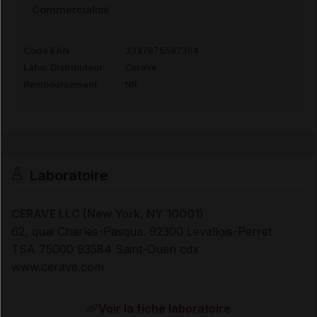
Commercialisé
Code EAN
3337875597364
Labo. Distributeur
CeraVe
Remboursement
NR
Laboratoire
CERAVE LLC (New York, NY 10001)
62, quai Charles-Pasqua. 92300 Levallois-Perret
TSA 75000 93584 Saint-Ouen cdx
www.cerave.com
Voir la fiche laboratoire