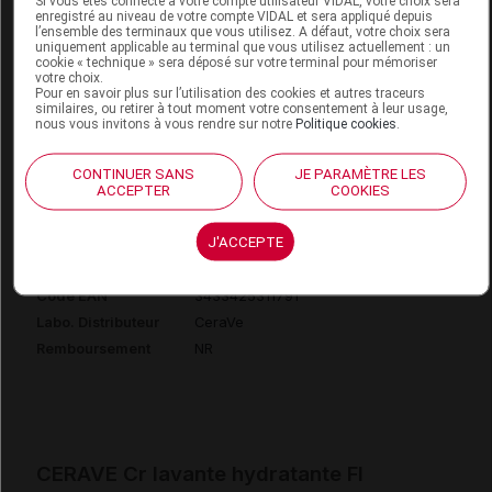
Si vous êtes connecté à votre compte utilisateur VIDAL, votre choix sera
Labo. Distributeur
CeraVe
enregistré au niveau de votre compte VIDAL et sera appliqué depuis
l’ensemble des terminaux que vous utilisez. A défaut, votre choix sera
Remboursement
NR
uniquement applicable au terminal que vous utilisez actuellement : un
cookie « technique » sera déposé sur votre terminal pour mémoriser
votre choix.
Pour en savoir plus sur l’utilisation des cookies et autres traceurs
similaires, ou retirer à tout moment votre consentement à leur usage,
nous vous invitons à vous rendre sur notre
Politique cookies
.
CERAVE Cr lavante hydratante Fl
CONTINUER SANS
JE PARAMÈTRE LES
pompe/236ml+Lait
ACCEPTER
COOKIES
Supprimé
J'ACCEPTE
Code EAN
3433425311791
Labo. Distributeur
CeraVe
Remboursement
NR
CERAVE Cr lavante hydratante Fl