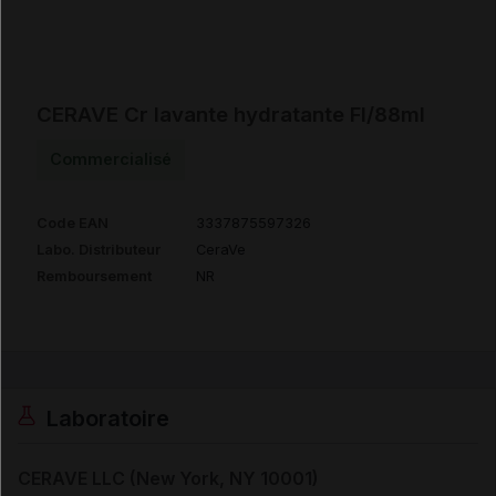
CERAVE Cr lavante hydratante Fl/88ml
Commercialisé
Code EAN
3337875597326
Labo. Distributeur
CeraVe
Remboursement
NR
Laboratoire
CERAVE LLC (New York, NY 10001)