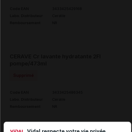
Code EAN
3433425429168
Labo. Distributeur
CeraVe
Remboursement
NR
CERAVE Cr lavante hydratante 2Fl
pompe/473ml
Supprimé
Code EAN
3433425486345
Labo. Distributeur
CeraVe
Remboursement
NR
Vidal respecte votre vie privée