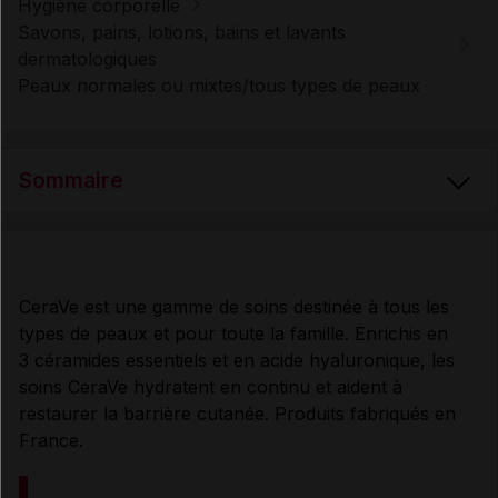
Hygiène corporelle
Savons, pains, lotions, bains et lavants
dermatologiques
Peaux normales ou mixtes/tous types de peaux
Sommaire
PRÉSENTATION
CeraVe est une gamme de soins destinée à tous les
types de peaux et pour toute la famille. Enrichis en
COMPOSITION
3 céramides essentiels et en acide hyaluronique, les
soins CeraVe hydratent en continu et aident à
PROPRIÉTÉS et UTILISATION
restaurer la barrière cutanée. Produits fabriqués en
France.
CONSEILS D'UTILISATION