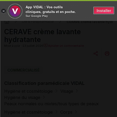
App VIDAL : Vos outils
Installer
×
cliniques, gratuits et en poche.
Sur Google Play
CERAVE crème lavante hydrat
DM & Parapharmacie
CERAVE crème lavante
hydratante
Mise à jour : 23 juillet 2026
Ajouter un commentaire
Copier l'url
COMMERCIALISÉ
Classification paramédicale VIDAL
Email
Hygiène et cosmétologie
Visage
Hygiène du visage
Peaux normales ou mixtes/tous types de peaux
Hygiène et cosmétologie
Corps