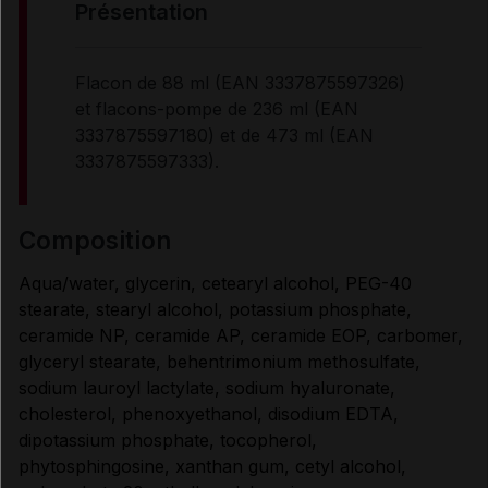
présentation
PRÉCAUTIONS D'EMPLOI
Flacon de 88 ml (EAN 3337875597326)
et flacons-pompe de 236 ml (EAN
CONDITIONS DE CONSERVATION
3337875597180) et de 473 ml (EAN
3337875597333).
Données administratives
composition
Aqua/water, glycerin, cetearyl alcohol, PEG-40
stearate, stearyl alcohol, potassium phosphate,
ceramide NP, ceramide AP, ceramide EOP, carbomer,
glyceryl stearate, behentrimonium methosulfate,
sodium lauroyl lactylate, sodium hyaluronate,
cholesterol, phenoxyethanol, disodium EDTA,
dipotassium phosphate, tocopherol,
phytosphingosine, xanthan gum, cetyl alcohol,