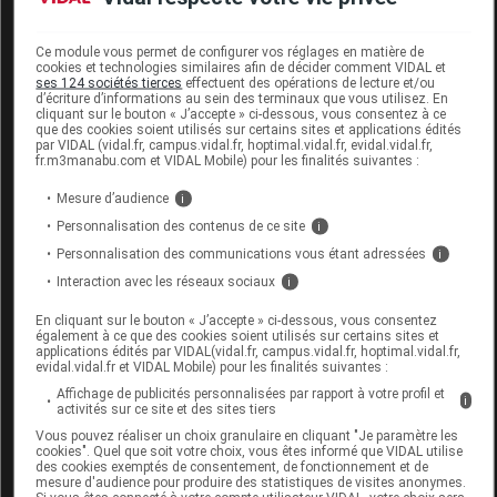
CERAVE Cr lavante hydratante Eco-
Ce module vous permet de configurer vos réglages en matière de
recharge/473ml
cookies et technologies similaires afin de décider comment VIDAL et
ses 124 sociétés tierces
effectuent des opérations de lecture et/ou
d’écriture d’informations au sein des terminaux que vous utilisez. En
Commercialisé
cliquant sur le bouton « J’accepte » ci-dessous, vous consentez à ce
que des cookies soient utilisés sur certains sites et applications édités
par VIDAL (vidal.fr, campus.vidal.fr, hoptimal.vidal.fr, evidal.vidal.fr,
fr.m3manabu.com et VIDAL Mobile) pour les finalités suivantes :
Code EAN
3337875905602
Labo. Distributeur
CeraVe
Mesure d’audience
i
Remboursement
NR
Personnalisation des contenus de ce site
i
Personnalisation des communications vous étant adressées
i
Interaction avec les réseaux sociaux
i
En cliquant sur le bouton « J’accepte » ci-dessous, vous consentez
également à ce que des cookies soient utilisés sur certains sites et
CERAVE Cr lavante hydratante Fl
applications édités par VIDAL(vidal.fr, campus.vidal.fr, hoptimal.vidal.fr,
evidal.vidal.fr et VIDAL Mobile) pour les finalités suivantes :
pompe/236ml
Affichage de publicités personnalisées par rapport à votre profil et
i
activités sur ce site et des sites tiers
Commercialisé
Vous pouvez réaliser un choix granulaire en cliquant "Je paramètre les
cookies". Quel que soit votre choix, vous êtes informé que VIDAL utilise
des cookies exemptés de consentement, de fonctionnement et de
Code EAN
3337875597180
mesure d'audience pour produire des statistiques de visites anonymes.