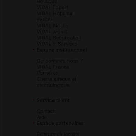
Boutique
VIDAL Expert
VIDAL Hoptimal
eVIDAL
VIDAL Mobile
VIDAL widget
VIDAL Sécurisation
VIDAL e-Services
Espace institutionnel
Qui sommes-nous ?
VIDAL France
Carrières
Charte éthique et
déontologique
Service client
Contact
Aide
Espace partenaires
Éditeurs de logiciel