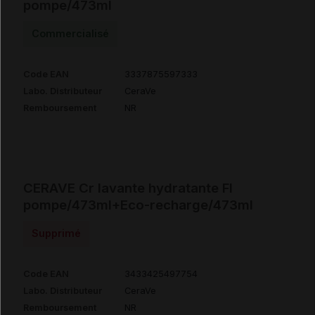
pompe/473ml
Commercialisé
Code EAN
3337875597333
Labo. Distributeur
CeraVe
Remboursement
NR
CERAVE Cr lavante hydratante Fl
pompe/473ml+Eco-recharge/473ml
Supprimé
Code EAN
3433425497754
Labo. Distributeur
CeraVe
Remboursement
NR