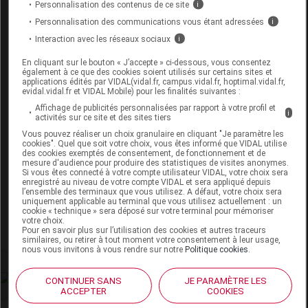
12 mois d'utilisation après ouverture.
Personnalisation des contenus de ce site
i
Personnalisation des communications vous étant adressées
i
Données administratives
Interaction avec les réseaux sociaux
i
En cliquant sur le bouton « J’accepte » ci-dessous, vous consentez
également à ce que des cookies soient utilisés sur certains sites et
applications édités par VIDAL(vidal.fr, campus.vidal.fr, hoptimal.vidal.fr,
CERAVE Argile moussante nettoyante
evidal.vidal.fr et VIDAL Mobile) pour les finalités suivantes :
anti-imperfections T/118ml
Affichage de publicités personnalisées par rapport à votre profil et
i
activités sur ce site et des sites tiers
Commercialisé
Vous pouvez réaliser un choix granulaire en cliquant "Je paramètre les
cookies". Quel que soit votre choix, vous êtes informé que VIDAL utilise
des cookies exemptés de consentement, de fonctionnement et de
mesure d'audience pour produire des statistiques de visites anonymes.
Code EAN
3337875926836
Si vous êtes connecté à votre compte utilisateur VIDAL, votre choix sera
enregistré au niveau de votre compte VIDAL et sera appliqué depuis
Labo. Distributeur
CeraVe
l’ensemble des terminaux que vous utilisez. A défaut, votre choix sera
uniquement applicable au terminal que vous utilisez actuellement : un
Remboursement
NR
cookie « technique » sera déposé sur votre terminal pour mémoriser
votre choix.
Pour en savoir plus sur l’utilisation des cookies et autres traceurs
similaires, ou retirer à tout moment votre consentement à leur usage,
nous vous invitons à vous rendre sur notre
Politique cookies
.
CONTINUER SANS
JE PARAMÈTRE LES
ACCEPTER
COOKIES