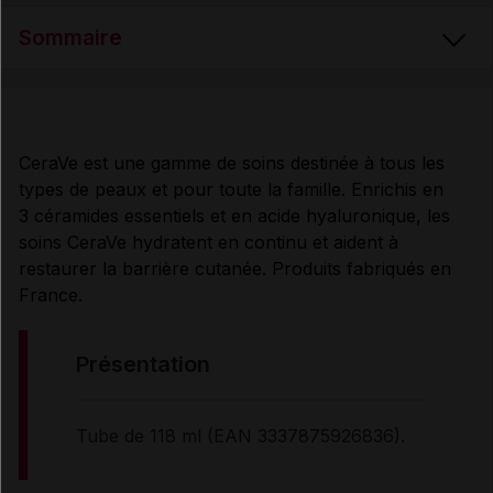
Sommaire
PRÉSENTATION
CeraVe est une gamme de soins destinée à tous les
types de peaux et pour toute la famille. Enrichis en
COMPOSITION
3 céramides essentiels et en acide hyaluronique, les
soins CeraVe hydratent en continu et aident à
PROPRIÉTÉS et UTILISATION
restaurer la barrière cutanée. Produits fabriqués en
France.
CONSEILS D'UTILISATION
présentation
PRÉCAUTIONS D'EMPLOI
Tube de 118 ml (EAN 3337875926836).
CONDITIONS DE CONSERVATION