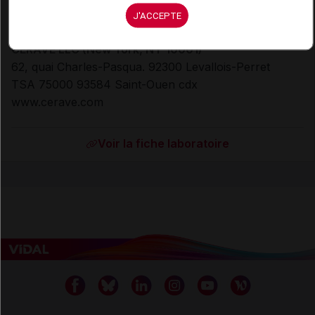
Laboratoire
J'ACCEPTE
CERAVE LLC (New York, NY 10001)
62, quai Charles-Pasqua. 92300 Levallois-Perret
TSA 75000 93584 Saint-Ouen cdx
www.cerave.com
Voir la fiche laboratoire