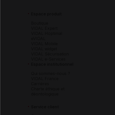
Espace produit
Boutique
VIDAL Expert
VIDAL Hoptimal
eVIDAL
VIDAL Mobile
VIDAL widget
VIDAL Sécurisation
VIDAL e-Services
Espace institutionnel
Qui sommes-nous ?
VIDAL France
Carrières
Charte éthique et
déontologique
Service client