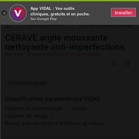
App VIDAL : Vos outils
Installer
×
cliniques, gratuits et en poche.
Sur Google Play
CERAVE argile moussante nett
DM & Parapharmacie
CERAVE argile moussante
nettoyante anti-imperfections
Mise à jour : 23 juillet 2026
Ajouter un commentaire
Copier l'url
COMMERCIALISÉ
Classification paramédicale VIDAL
Email
Hygiène et cosmétologie
Visage
Hygiène du visage
Peaux grasses et/ou à tendance acnéique