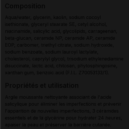
composition
Données administratives
Aqua/water, glycerin, kaolin, sodium cocoyl
isethionate, glyceryl stearate SE, cetyl alcohol,
niacinamide, salicylic acid, glycolipids, carrageenan,
beta-glucan, ceramide NP, ceramide AP, ceramide
EOP, carbomer, triethyl citrate, sodium hydroxide,
sodium benzoate, sodium lauroyl lactylate,
cholesterol, caprylyl glycol, trisodium ethylenediamine
disuccinate, lactic acid, chitosan, phytosphingosine,
xanthan gum, benzoic acid (F.I.L. Z70053133/1).
propriétés et utilisation
Argile moussante nettoyante associant de l'acide
salicylique pour éliminer les imperfections et prévenir
l'apparition de nouvelles imperfections, 3 céramides
essentiels et de la glycérine pour hydrater 24 heures,
apaiser la peau et préserver la barrière cutanée.