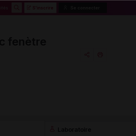
ités
S'inscrire
Se connecter
Rechercher
c fenètre
Copier l'url
Email
Laboratoire