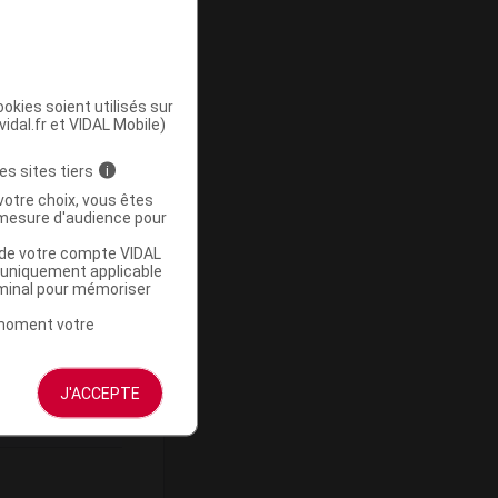
okies soient utilisés sur
vidal.fr et VIDAL Mobile)
ommercialisé
es sites tiers
i
votre choix, vous êtes
mesure d'audience pour
u de votre compte VIDAL
a uniquement applicable
rminal pour mémoriser
t moment votre
Base de
mboursement
J'ACCEPTE
(Euros)