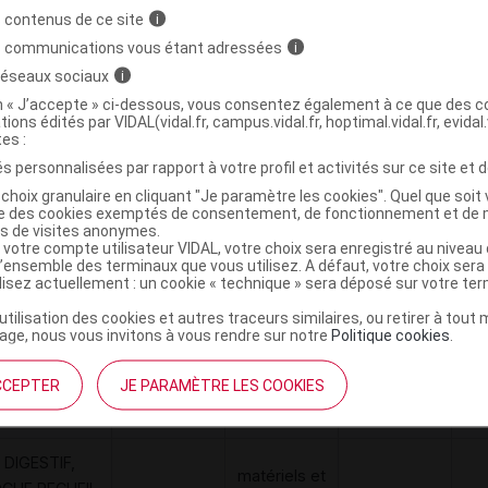
divers
 contenus de ce site
i
30,HOLLISTER
s communications vous étant adressées
i
 réseaux sociaux
i
on « J’accepte » ci-dessous, vous consentez également à ce que des co
tions édités par VIDAL(vidal.fr, campus.vidal.fr, hoptimal.vidal.fr, evidal.
 Poche vidable 1 pièce plane avec fenètre
C
tes :
 15-64mm B/30
s personnalisées par rapport à votre profil et activités sur ce site et d
choix granulaire en cliquant "Je paramètre les cookies". Quel que soit 
ise des cookies exemptés de consentement, de fonctionnement et de 
es de visites anonymes.
0610075087167
 votre compte utilisateur VIDAL, votre choix sera enregistré au nivea
r
Hollister France
l’ensemble des terminaux que vous utilisez. A défaut, votre choix ser
ilisez actuellement : un cookie « technique » sera déposé sur votre te
’utilisation des cookies et autres traceurs similaires, ou retirer à tou
ge, nous vous invitons à vous rendre sur notre
Politique cookies
.
Code
Nature
Type de
Désignation
re
CCEPTER
JE PARAMÈTRE LES COOKIES
prestation
prestation
prestation
DIGESTIF,
matériels et