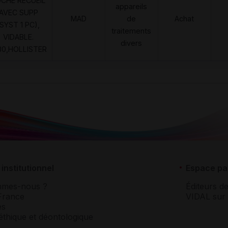
CHE RECUEIL
appareils
AVEC SUPP
MAD
de
Achat
(SYST 1 PC),
traitements
VIDABLE.
divers
30,HOLLISTER
institutionnel
Espace pa
mmes-nous ?
Éditeurs de
France
VIDAL sur 
es
éthique et déontologique