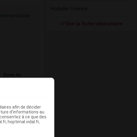
Hollister France
ommercialisé
Voir la fiche laboratoire
Base de
mboursement
(Euros)
aires afin de décider
iture d’informations au
s consentez à ce que des
fr, hoptimal.vidal.fr,
-