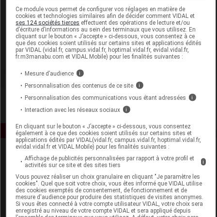
Laboratoire
Ce module vous permet de configurer vos réglages en matière de
cookies et technologies similaires afin de décider comment VIDAL et
ses 124 sociétés tierces
effectuent des opérations de lecture et/ou
d’écriture d’informations au sein des terminaux que vous utilisez. En
Centifolia
cliquant sur le bouton « J’accepte » ci-dessous, vous consentez à ce
que des cookies soient utilisés sur certains sites et applications édités
par VIDAL (vidal.fr, campus.vidal.fr, hoptimal.vidal.fr, evidal.vidal.fr,
Voir la fiche laboratoire
fr.m3manabu.com et VIDAL Mobile) pour les finalités suivantes :
Mesure d’audience
i
Personnalisation des contenus de ce site
i
Personnalisation des communications vous étant adressées
i
Interaction avec les réseaux sociaux
i
En cliquant sur le bouton « J’accepte » ci-dessous, vous consentez
également à ce que des cookies soient utilisés sur certains sites et
applications édités par VIDAL(vidal.fr, campus.vidal.fr, hoptimal.vidal.fr,
evidal.vidal.fr et VIDAL Mobile) pour les finalités suivantes :
Affichage de publicités personnalisées par rapport à votre profil et
i
activités sur ce site et des sites tiers
Vous pouvez réaliser un choix granulaire en cliquant "Je paramètre les
cookies". Quel que soit votre choix, vous êtes informé que VIDAL utilise
des cookies exemptés de consentement, de fonctionnement et de
mesure d'audience pour produire des statistiques de visites anonymes.
Espace produit
Si vous êtes connecté à votre compte utilisateur VIDAL, votre choix sera
enregistré au niveau de votre compte VIDAL et sera appliqué depuis