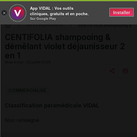
App VIDAL : Vos outils
Installer
×
cliniques, gratuits et en poche.
Sur Google Play
CENTIFOLIA shampooing & démê
DM & Parapharmacie
CENTIFOLIA shampooing &
démêlant violet déjaunisseur 2
en 1
Mise à jour : 23 juillet 2026
Copier l'url
COMMERCIALISÉ
Classification paramédicale VIDAL
Email
Non renseigné