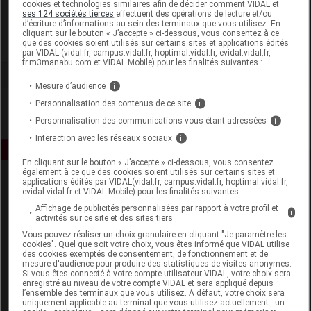
cookies et technologies similaires afin de décider comment VIDAL et
Centifolia
ses 124 sociétés tierces
effectuent des opérations de lecture et/ou
d’écriture d’informations au sein des terminaux que vous utilisez. En
cliquant sur le bouton « J’accepte » ci-dessous, vous consentez à ce
que des cookies soient utilisés sur certains sites et applications édités
Voir la fiche laboratoire
par VIDAL (vidal.fr, campus.vidal.fr, hoptimal.vidal.fr, evidal.vidal.fr,
fr.m3manabu.com et VIDAL Mobile) pour les finalités suivantes :
Mesure d’audience
i
Personnalisation des contenus de ce site
i
Personnalisation des communications vous étant adressées
i
Interaction avec les réseaux sociaux
i
En cliquant sur le bouton « J’accepte » ci-dessous, vous consentez
également à ce que des cookies soient utilisés sur certains sites et
applications édités par VIDAL(vidal.fr, campus.vidal.fr, hoptimal.vidal.fr,
evidal.vidal.fr et VIDAL Mobile) pour les finalités suivantes :
Affichage de publicités personnalisées par rapport à votre profil et
i
activités sur ce site et des sites tiers
Vous pouvez réaliser un choix granulaire en cliquant "Je paramètre les
cookies". Quel que soit votre choix, vous êtes informé que VIDAL utilise
Espace produit
des cookies exemptés de consentement, de fonctionnement et de
mesure d'audience pour produire des statistiques de visites anonymes.
Si vous êtes connecté à votre compte utilisateur VIDAL, votre choix sera
Boutique
enregistré au niveau de votre compte VIDAL et sera appliqué depuis
VIDAL Expert
l’ensemble des terminaux que vous utilisez. A défaut, votre choix sera
uniquement applicable au terminal que vous utilisez actuellement : un
VIDAL Hoptimal