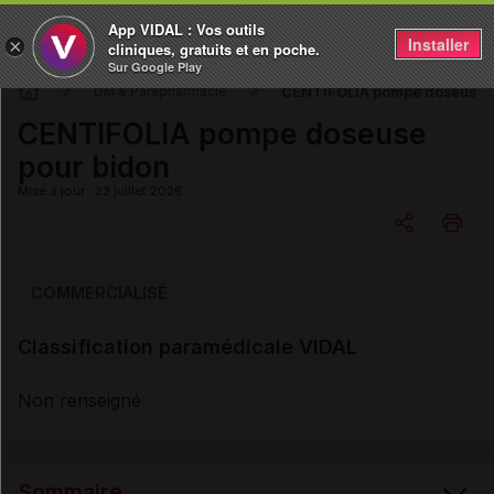
App VIDAL : Vos outils
Installer
×
cliniques, gratuits et en poche.
Sur Google Play
CENTIFOLIA pompe doseuse p
DM & Parapharmacie
CENTIFOLIA pompe doseuse
pour bidon
Mise à jour : 23 juillet 2026
Copier l'url
COMMERCIALISÉ
Classification paramédicale VIDAL
Email
Non renseigné
Sommaire