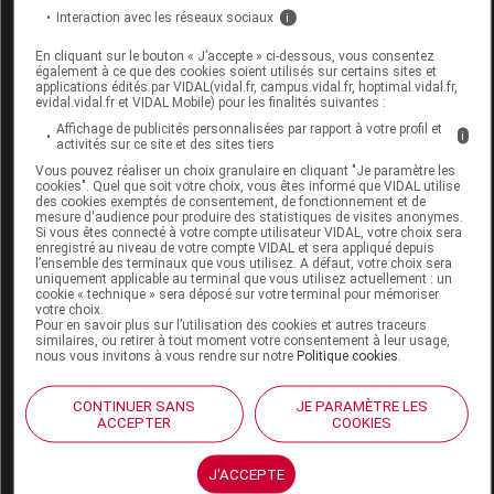
CELLUFLEX TECHNOLOGY CHAUSSURES
Interaction avec les réseaux sociaux
i
Sabot noir p39
En cliquant sur le bouton « J’accepte » ci-dessous, vous consentez
également à ce que des cookies soient utilisés sur certains sites et
Commercialisé
applications édités par VIDAL(vidal.fr, campus.vidal.fr, hoptimal.vidal.fr,
evidal.vidal.fr et VIDAL Mobile) pour les finalités suivantes :
Affichage de publicités personnalisées par rapport à votre profil et
i
Code EAN
3760169126665
activités sur ce site et des sites tiers
Labo. Distributeur
Ageti France
Vous pouvez réaliser un choix granulaire en cliquant "Je paramètre les
cookies". Quel que soit votre choix, vous êtes informé que VIDAL utilise
Remboursement
NR
des cookies exemptés de consentement, de fonctionnement et de
mesure d'audience pour produire des statistiques de visites anonymes.
Si vous êtes connecté à votre compte utilisateur VIDAL, votre choix sera
enregistré au niveau de votre compte VIDAL et sera appliqué depuis
l’ensemble des terminaux que vous utilisez. A défaut, votre choix sera
uniquement applicable au terminal que vous utilisez actuellement : un
cookie « technique » sera déposé sur votre terminal pour mémoriser
votre choix.
CELLUFLEX TECHNOLOGY CHAUSSURES
Pour en savoir plus sur l’utilisation des cookies et autres traceurs
similaires, ou retirer à tout moment votre consentement à leur usage,
Sabot noir p40
nous vous invitons à vous rendre sur notre
Politique cookies
.
Commercialisé
CONTINUER SANS
JE PARAMÈTRE LES
ACCEPTER
COOKIES
Code EAN
3760169126672
J'ACCEPTE
Labo. Distributeur
Ageti France