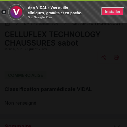
App VIDAL : Vos outils
Installer
×
cliniques, gratuits et en poche.
Sur Google Play
CELLUFLEX TECHNOLOGY CH
DM & Parapharmacie
CELLUFLEX TECHNOLOGY
CHAUSSURES sabot
Mise à jour : 23 juillet 2026
Copier l'url
COMMERCIALISÉ
Classification paramédicale VIDAL
Email
Non renseigné
Sommaire