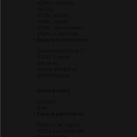
VIDAL Hoptimal
eVIDAL
VIDAL Mobile
VIDAL widget
VIDAL Sécurisation
VIDAL e-Services
Espace institutionnel
Qui sommes-nous ?
VIDAL France
Carrières
Charte éthique et
déontologique
Service client
Contact
Aide
Espace partenaires
Éditeurs de logiciel
VIDAL sur votre site
Vidal Mobile