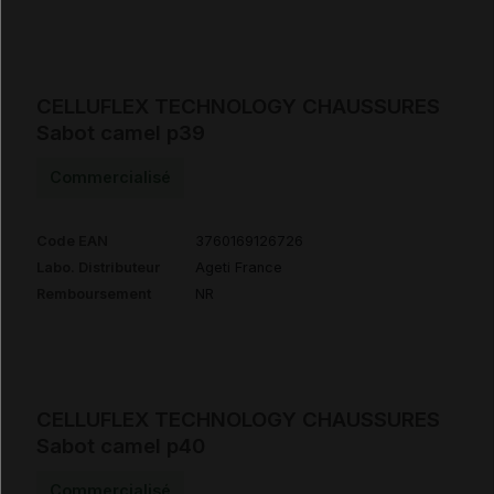
CELLUFLEX TECHNOLOGY CHAUSSURES
Sabot camel p39
Commercialisé
Code EAN
3760169126726
Labo. Distributeur
Ageti France
Remboursement
NR
CELLUFLEX TECHNOLOGY CHAUSSURES
Sabot camel p40
Commercialisé