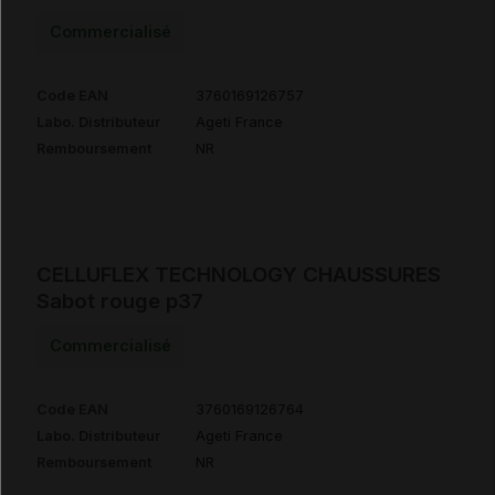
Commercialisé
Code EAN
3760169126757
Labo. Distributeur
Ageti France
Remboursement
NR
CELLUFLEX TECHNOLOGY CHAUSSURES
Sabot rouge p37
Commercialisé
Code EAN
3760169126764
Labo. Distributeur
Ageti France
Remboursement
NR