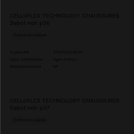
CELLUFLEX TECHNOLOGY CHAUSSURES
Sabot noir p36
Commercialisé
Code EAN
3760169126634
Labo. Distributeur
Ageti France
Remboursement
NR
CELLUFLEX TECHNOLOGY CHAUSSURES
Sabot noir p37
Commercialisé