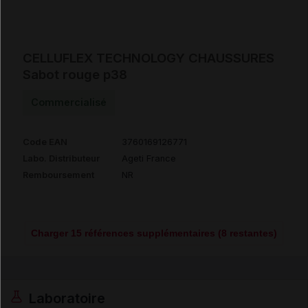
CELLUFLEX TECHNOLOGY CHAUSSURES
Sabot rouge p38
Commercialisé
Code EAN
3760169126771
Labo. Distributeur
Ageti France
Remboursement
NR
Charger 15 références supplémentaires (8 restantes)
Laboratoire