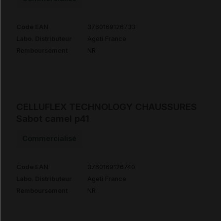
Code EAN
3760169126733
Labo. Distributeur
Ageti France
Remboursement
NR
CELLUFLEX TECHNOLOGY CHAUSSURES
Sabot camel p41
Commercialisé
Code EAN
3760169126740
Labo. Distributeur
Ageti France
Remboursement
NR