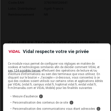
Code EAN
3760169126641
Labo. Distributeur
Ageti France
Remboursement
NR
CELLUFLEX TECHNOLOGY CHAUSSURES
Sabot noir p38
Vidal respecte votre vie privée
Commercialisé
Ce module vous permet de configurer vos réglages en matière de
cookies et technologies similaires afin de décider comment VIDAL et
ses 124 sociétés tierces
effectuent des opérations de lecture et/ou
Code EAN
3760169126658
d’écriture d’informations au sein des terminaux que vous utilisez. En
cliquant sur le bouton « J’accepte » ci-dessous, vous consentez à ce
Labo. Distributeur
Ageti France
que des cookies soient utilisés sur certains sites et applications édités
par VIDAL (vidal.fr, campus.vidal.fr, hoptimal.vidal.fr, evidal.vidal.fr,
Remboursement
NR
fr.m3manabu.com et VIDAL Mobile) pour les finalités suivantes :
Mesure d’audience
i
Personnalisation des contenus de ce site
i
Personnalisation des communications vous étant adressées
i