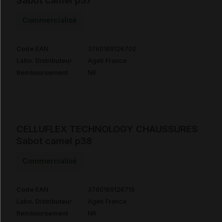
Sabot camel p37
Commercialisé
Code EAN
3760169126702
Labo. Distributeur
Ageti France
Remboursement
NR
CELLUFLEX TECHNOLOGY CHAUSSURES
Sabot camel p38
Commercialisé
Code EAN
3760169126719
Labo. Distributeur
Ageti France
Remboursement
NR