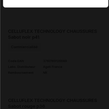
Remboursement
NR
CELLUFLEX TECHNOLOGY CHAUSSURES
Sabot noir p41
Commercialisé
Code EAN
3760169126689
Labo. Distributeur
Ageti France
Remboursement
NR
CELLUFLEX TECHNOLOGY CHAUSSURES
Sabot rouge p36