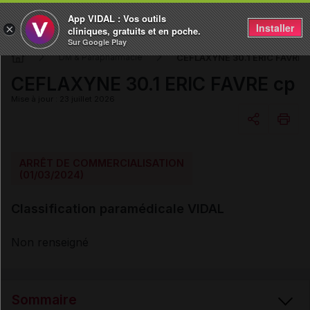
App VIDAL : Vos outils
Installer
×
cliniques, gratuits et en poche.
Sur Google Play
CEFLAXYNE 30.1 ERIC FAVRE 
DM & Parapharmacie
CEFLAXYNE 30.1 ERIC FAVRE cp
Mise à jour : 23 juillet 2026
Copier l'url
ARRÊT DE COMMERCIALISATION
(01/03/2024)
Email
Classification paramédicale VIDAL
Non renseigné
Sommaire