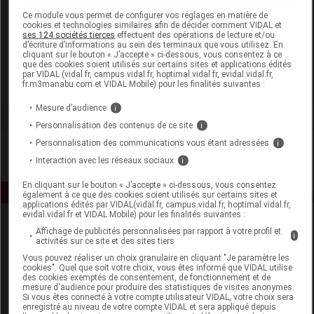
Laboratoire
Ce module vous permet de configurer vos réglages en matière de
cookies et technologies similaires afin de décider comment VIDAL et
ses 124 sociétés tierces
effectuent des opérations de lecture et/ou
d’écriture d’informations au sein des terminaux que vous utilisez. En
Eric Favre
cliquant sur le bouton « J’accepte » ci-dessous, vous consentez à ce
que des cookies soient utilisés sur certains sites et applications édités
par VIDAL (vidal.fr, campus.vidal.fr, hoptimal.vidal.fr, evidal.vidal.fr,
fr.m3manabu.com et VIDAL Mobile) pour les finalités suivantes :
Voir la fiche laboratoire
Mesure d’audience
i
Personnalisation des contenus de ce site
i
Personnalisation des communications vous étant adressées
i
Interaction avec les réseaux sociaux
i
En cliquant sur le bouton « J’accepte » ci-dessous, vous consentez
également à ce que des cookies soient utilisés sur certains sites et
applications édités par VIDAL(vidal.fr, campus.vidal.fr, hoptimal.vidal.fr,
evidal.vidal.fr et VIDAL Mobile) pour les finalités suivantes :
Affichage de publicités personnalisées par rapport à votre profil et
i
activités sur ce site et des sites tiers
Vous pouvez réaliser un choix granulaire en cliquant "Je paramètre les
cookies". Quel que soit votre choix, vous êtes informé que VIDAL utilise
des cookies exemptés de consentement, de fonctionnement et de
mesure d'audience pour produire des statistiques de visites anonymes.
Espace produit
Si vous êtes connecté à votre compte utilisateur VIDAL, votre choix sera
enregistré au niveau de votre compte VIDAL et sera appliqué depuis