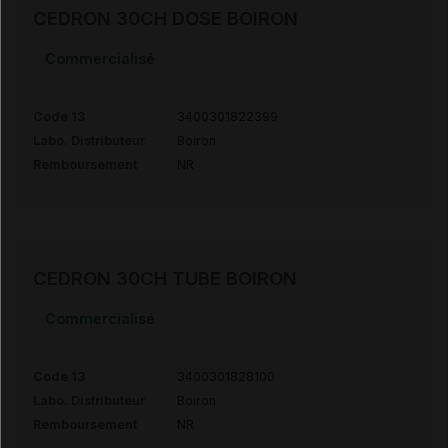
CEDRON 30CH DOSE BOIRON
Commercialisé
Code 13
3400301822399
Labo. Distributeur
Boiron
Remboursement
NR
CEDRON 30CH TUBE BOIRON
Commercialisé
Code 13
3400301828100
Labo. Distributeur
Boiron
Remboursement
NR