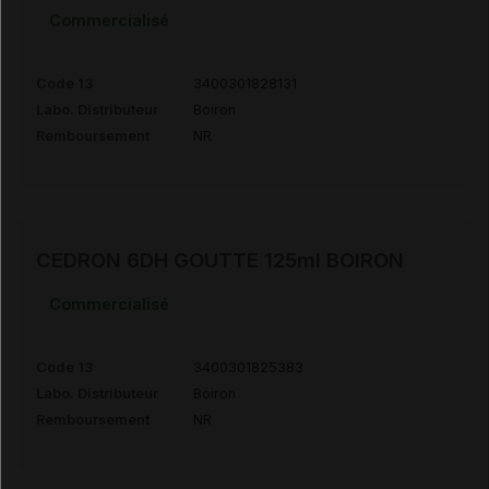
Commercialisé
Code 13
3400301828131
Labo. Distributeur
Boiron
Remboursement
NR
CEDRON 6DH GOUTTE 125ml BOIRON
Commercialisé
Code 13
3400301825383
Labo. Distributeur
Boiron
Remboursement
NR