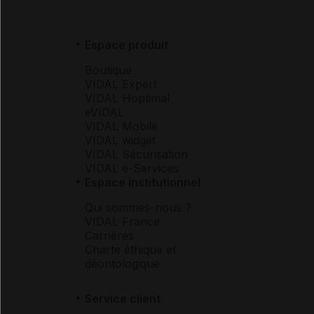
Espace produit
Boutique
VIDAL Expert
VIDAL Hoptimal
eVIDAL
VIDAL Mobile
VIDAL widget
VIDAL Sécurisation
VIDAL e-Services
Espace institutionnel
Qui sommes-nous ?
VIDAL France
Carrières
Charte éthique et
déontologique
Service client