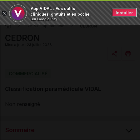
App VIDAL : Vos outils
Installer
×
cliniques, gratuits et en poche.
Sur Google Play
CEDRON
DM & Parapharmacie
CEDRON
Mise à jour : 23 juillet 2026
Copier l'url
COMMERCIALISÉ
Classification paramédicale VIDAL
Email
Non renseigné
Sommaire