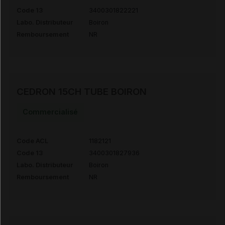
Code 13
3400301822221
Labo. Distributeur
Boiron
Remboursement
NR
CEDRON 15CH TUBE BOIRON
Commercialisé
Code ACL
1182121
Code 13
3400301827936
Labo. Distributeur
Boiron
Remboursement
NR