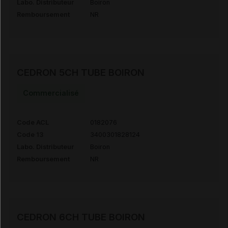
Labo. Distributeur
Boiron
Remboursement
NR
CEDRON 5CH TUBE BOIRON
Commercialisé
Code ACL
0182076
Code 13
3400301828124
Labo. Distributeur
Boiron
Remboursement
NR
CEDRON 6CH TUBE BOIRON