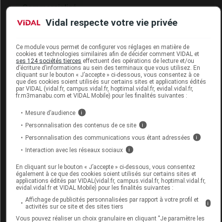
Commercialisé
Vidal respecte votre vie privée
Code 13
3400301824522
Ce module vous permet de configurer vos réglages en matière de
Labo. Distributeur
Boiron
cookies et technologies similaires afin de décider comment VIDAL et
Remboursement
NR
ses 124 sociétés tierces
effectuent des opérations de lecture et/ou
d’écriture d’informations au sein des terminaux que vous utilisez. En
cliquant sur le bouton « J’accepte » ci-dessous, vous consentez à ce
que des cookies soient utilisés sur certains sites et applications édités
par VIDAL (vidal.fr, campus.vidal.fr, hoptimal.vidal.fr, evidal.vidal.fr,
fr.m3manabu.com et VIDAL Mobile) pour les finalités suivantes :
Mesure d’audience
i
CEDRON 4CH TUBE BOIRON
Personnalisation des contenus de ce site
i
Commercialisé
Personnalisation des communications vous étant adressées
i
Interaction avec les réseaux sociaux
i
Code ACL
0182053
En cliquant sur le bouton « J’accepte » ci-dessous, vous consentez
également à ce que des cookies soient utilisés sur certains sites et
Code 13
3400301828117
applications édités par VIDAL(vidal.fr, campus.vidal.fr, hoptimal.vidal.fr,
evidal.vidal.fr et VIDAL Mobile) pour les finalités suivantes :
Labo. Distributeur
Boiron
Affichage de publicités personnalisées par rapport à votre profil et
Remboursement
NR
i
activités sur ce site et des sites tiers
Vous pouvez réaliser un choix granulaire en cliquant "Je paramètre les