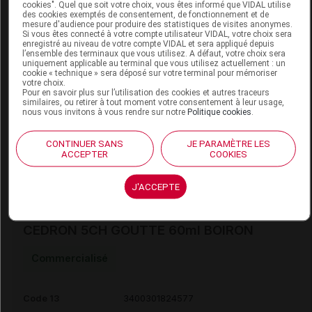
cookies". Quel que soit votre choix, vous êtes informé que VIDAL utilise
des cookies exemptés de consentement, de fonctionnement et de
mesure d'audience pour produire des statistiques de visites anonymes.
Si vous êtes connecté à votre compte utilisateur VIDAL, votre choix sera
enregistré au niveau de votre compte VIDAL et sera appliqué depuis
CEDRON 5CH DOSE BOIRON
l’ensemble des terminaux que vous utilisez. A défaut, votre choix sera
uniquement applicable au terminal que vous utilisez actuellement : un
cookie « technique » sera déposé sur votre terminal pour mémoriser
Commercialisé
votre choix.
Pour en savoir plus sur l’utilisation des cookies et autres traceurs
similaires, ou retirer à tout moment votre consentement à leur usage,
nous vous invitons à vous rendre sur notre
Politique cookies
.
Code 13
3400301822412
Labo. Distributeur
Boiron
CONTINUER SANS
JE PARAMÈTRE LES
Remboursement
NR
ACCEPTER
COOKIES
J'ACCEPTE
CEDRON 5CH GOUTTE 60ml BOIRON
Commercialisé
Code 13
3400301824577