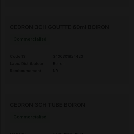
CEDRON 3CH GOUTTE 60ml BOIRON
Commercialisé
Code 13
3400301824423
Labo. Distributeur
Boiron
Remboursement
NR
CEDRON 3CH TUBE BOIRON
Commercialisé