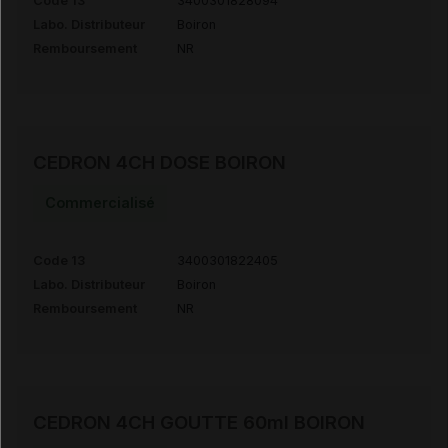
Code 13
3400301828094
Labo. Distributeur
Boiron
Remboursement
NR
CEDRON 4CH DOSE BOIRON
Commercialisé
Code 13
3400301822405
Labo. Distributeur
Boiron
Remboursement
NR
CEDRON 4CH GOUTTE 60ml BOIRON