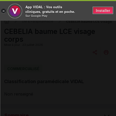
App VIDAL : Vos outils
Installer
×
cliniques, gratuits et en poche.
Sur Google Play
CEBELIA baume LCE visage c
DM & Parapharmacie
CEBELIA baume LCE visage
corps
Mise à jour : 23 juillet 2026
Copier l'url
COMMERCIALISÉ
Classification paramédicale VIDAL
Email
Non renseigné
Sommaire