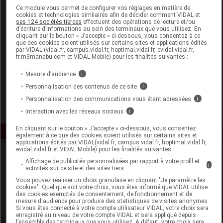
Laboratoire
Ce module vous permet de configurer vos réglages en matière de
cookies et technologies similaires afin de décider comment VIDAL et
ses 124 sociétés tierces
effectuent des opérations de lecture et/ou
d’écriture d’informations au sein des terminaux que vous utilisez. En
Laboratoires d'Anjou
cliquant sur le bouton « J’accepte » ci-dessous, vous consentez à ce
que des cookies soient utilisés sur certains sites et applications édités
par VIDAL (vidal.fr, campus.vidal.fr, hoptimal.vidal.fr, evidal.vidal.fr,
Voir la fiche laboratoire
fr.m3manabu.com et VIDAL Mobile) pour les finalités suivantes :
Mesure d’audience
i
Personnalisation des contenus de ce site
i
Personnalisation des communications vous étant adressées
i
Interaction avec les réseaux sociaux
i
En cliquant sur le bouton « J’accepte » ci-dessous, vous consentez
également à ce que des cookies soient utilisés sur certains sites et
applications édités par VIDAL(vidal.fr, campus.vidal.fr, hoptimal.vidal.fr,
evidal.vidal.fr et VIDAL Mobile) pour les finalités suivantes :
Affichage de publicités personnalisées par rapport à votre profil et
i
activités sur ce site et des sites tiers
Vous pouvez réaliser un choix granulaire en cliquant "Je paramètre les
cookies". Quel que soit votre choix, vous êtes informé que VIDAL utilise
des cookies exemptés de consentement, de fonctionnement et de
mesure d'audience pour produire des statistiques de visites anonymes.
Espace produit
Si vous êtes connecté à votre compte utilisateur VIDAL, votre choix sera
enregistré au niveau de votre compte VIDAL et sera appliqué depuis
Boutique
l’ensemble des terminaux que vous utilisez. A défaut, votre choix sera