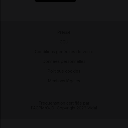
Presse
-
CGU
-
Conditions générales de vente
-
Données personnelles
-
Politique cookies
-
Mentions légales
Fréquentation certifiée par
l'ACPM/OJD
|
Copyright 2026 Vidal