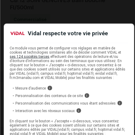
CB 12 SOIN GENCIVES Bain bouche
Fl/500ml
Commercialisé
Vidal respecte votre vie privée
Code EAN
3614810009497
Labo. Distributeur
Cooper_Réseau SOIN
Ce module vous permet de configurer vos réglages en matière de
Remboursement
NR
cookies et technologies similaires afin de décider comment VIDAL et
ses 124 sociétés tierces
effectuent des opérations de lecture et/ou
d’écriture d’informations au sein des terminaux que vous utilisez. En
cliquant sur le bouton « J’accepte » ci-dessous, vous consentez à ce
que des cookies soient utilisés sur certains sites et applications édités
par VIDAL (vidal.fr, campus.vidal.fr, hoptimal.vidal.fr, evidal.vidal.fr,
fr.m3manabu.com et VIDAL Mobile) pour les finalités suivantes :
Mesure d’audience
i
Laboratoire
Personnalisation des contenus de ce site
i
Personnalisation des communications vous étant adressées
i
Coopération Pharmaceutique Française
Interaction avec les réseaux sociaux
i
Voir la fiche laboratoire
En cliquant sur le bouton « J’accepte » ci-dessous, vous consentez
également à ce que des cookies soient utilisés sur certains sites et
applications édités par VIDAL(vidal.fr, campus.vidal.fr, hoptimal.vidal.fr,
evidal.vidal.fr et VIDAL Mobile) pour les finalités suivantes :