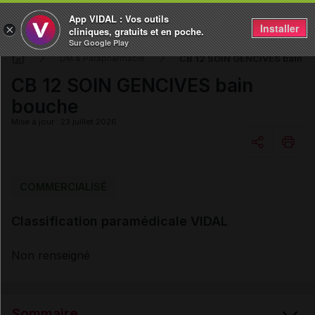
App VIDAL : Vos outils
Installer
×
cliniques, gratuits et en poche.
Sur Google Play
CB 12 SOIN GENCIVES bain b
DM & Parapharmacie
CB 12 SOIN GENCIVES bain
bouche
Mise à jour : 23 juillet 2026
Copier l'url
COMMERCIALISÉ
Classification paramédicale VIDAL
Email
Non renseigné
Sommaire