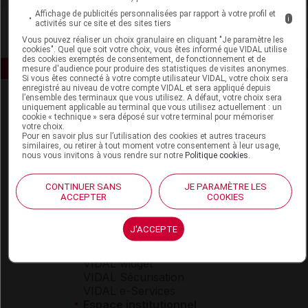
Affichage de publicités personnalisées par rapport à votre profil et
i
activités sur ce site et des sites tiers
Vous pouvez réaliser un choix granulaire en cliquant "Je paramètre les
cookies". Quel que soit votre choix, vous êtes informé que VIDAL utilise
des cookies exemptés de consentement, de fonctionnement et de
mesure d'audience pour produire des statistiques de visites anonymes.
Si vous êtes connecté à votre compte utilisateur VIDAL, votre choix sera
enregistré au niveau de votre compte VIDAL et sera appliqué depuis
l’ensemble des terminaux que vous utilisez. A défaut, votre choix sera
uniquement applicable au terminal que vous utilisez actuellement : un
cookie « technique » sera déposé sur votre terminal pour mémoriser
votre choix.
Pour en savoir plus sur l’utilisation des cookies et autres traceurs
similaires, ou retirer à tout moment votre consentement à leur usage,
nous vous invitons à vous rendre sur notre
Politique cookies
.
Espace produit
CONTINUER SANS
JE PARAMÈTRE LES
Boutique
ACCEPTER
COOKIES
VIDAL Expert
VIDAL Hoptimal
J'ACCEPTE
eVIDAL
VIDAL Mobile
VIDAL widget
VIDAL Sécurisation
VIDAL e-Services
Espace institutionnel