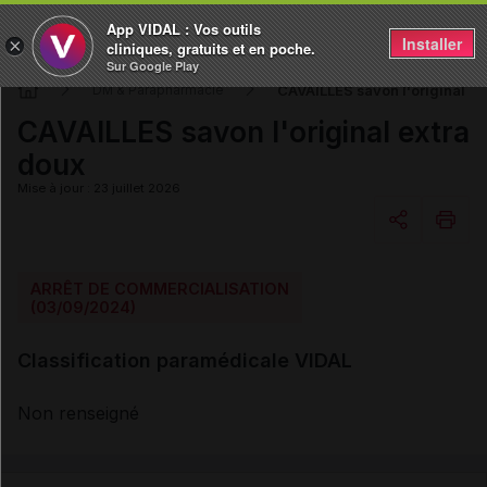
App VIDAL : Vos outils
Installer
×
cliniques, gratuits et en poche.
Sur Google Play
CAVAILLES savon l'original ex
DM & Parapharmacie
CAVAILLES savon l'original extra
doux
Mise à jour : 23 juillet 2026
Copier l'url
ARRÊT DE COMMERCIALISATION
(03/09/2024)
Email
Classification paramédicale VIDAL
Non renseigné