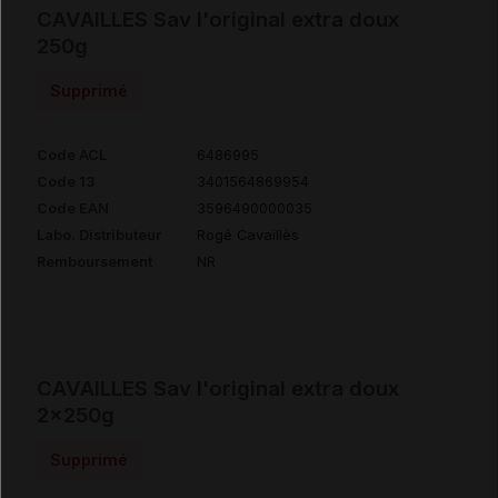
CAVAILLES Sav l'original extra doux
250g
Supprimé
Code ACL
6486995
Code 13
3401564869954
Code EAN
3596490000035
Labo. Distributeur
Rogé Cavaillès
Remboursement
NR
CAVAILLES Sav l'original extra doux
2x250g
Supprimé