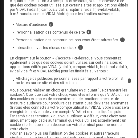
cliquant sur le bouton « J’accepte » ci-dessous, vous consentez à ce
Remboursement
NR
que des cookies soient utilisés sur certains sites et applications édités
par VIDAL (vidal.fr, campus.vidal.fr, hoptimal.vidal.fr, evidal.vidal.fr,
fr.m3manabu.com et VIDAL Mobile) pour les finalités suivantes :
Mesure d’audience
i
Personnalisation des contenus de ce site
i
ROGE CAVAILLES Sav surgras extra doux
Personnalisation des communications vous étant adressées
i
2x250g+Boite
Interaction avec les réseaux sociaux
i
Supprimé
En cliquant sur le bouton « J’accepte » ci-dessous, vous consentez
également à ce que des cookies soient utilisés sur certains sites et
applications édités par VIDAL(vidal.fr, campus.vidal.fr, hoptimal.vidal.fr,
evidal.vidal.fr et VIDAL Mobile) pour les finalités suivantes :
Code EAN
3596490005757
Affichage de publicités personnalisées par rapport à votre profil et
i
Labo. Distributeur
Rogé Cavaillès
activités sur ce site et des sites tiers
Remboursement
NR
Vous pouvez réaliser un choix granulaire en cliquant "Je paramètre les
cookies". Quel que soit votre choix, vous êtes informé que VIDAL utilise
des cookies exemptés de consentement, de fonctionnement et de
mesure d'audience pour produire des statistiques de visites anonymes.
Si vous êtes connecté à votre compte utilisateur VIDAL, votre choix sera
enregistré au niveau de votre compte VIDAL et sera appliqué depuis
l’ensemble des terminaux que vous utilisez. A défaut, votre choix sera
uniquement applicable au terminal que vous utilisez actuellement : un
ROGE CAVAILLES Sav surgras extra doux
cookie « technique » sera déposé sur votre terminal pour mémoriser
votre choix.
3x250g+1savon offert
Pour en savoir plus sur l’utilisation des cookies et autres traceurs
similaires, ou retirer à tout moment votre consentement à leur usage,