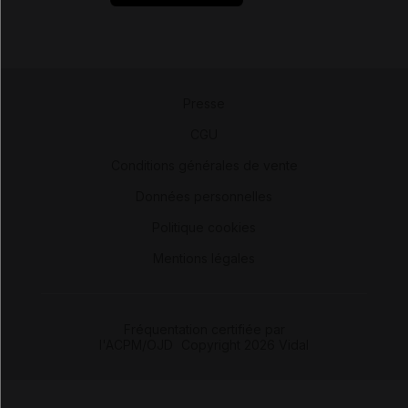
Presse
-
CGU
-
Conditions générales de vente
-
Données personnelles
-
Politique cookies
-
Mentions légales
Fréquentation certifiée par
l'ACPM/OJD
|
Copyright 2026 Vidal