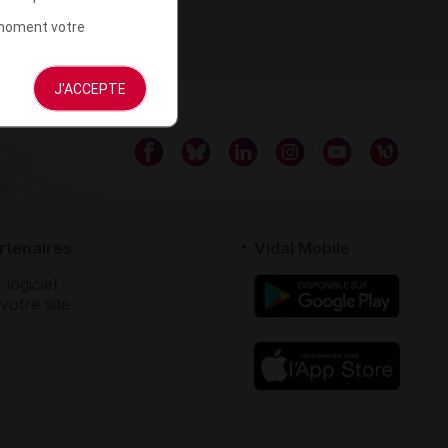
t moment votre
J'ACCEPTE
rtenaires
Vidal Mobile
 logiciel
votre site