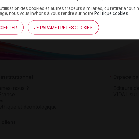
NR
’utilisation des cookies et autres traceurs similaires, ou retirer à tou
ge, nous vous invitons à vous rendre sur notre
Politique cookies
.
CCEPTER
JE PARAMÈTRE LES COOKIES
institutionnel
Espace pa
mmes-nous ?
Éditeurs de
France
VIDAL sur 
es
éthique et déontologique
 client