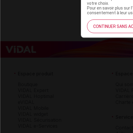
Remboursement
votre choix.
Pour en savoir plus sur l
consentement à leur usa
CONTINUER SANS A
Espace produit
Espace 
Boutique
Qui so
VIDAL Expert
VIDAL 
VIDAL Hoptimal
Carrièr
eVIDAL
Charte 
VIDAL Mobile
VIDAL widget
Service
VIDAL Sécurisation
VIDAL e-Services
Contact