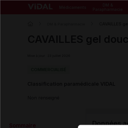
DM &
Médicaments
Parapharmacie
CAVAILLES gel
DM & Parapharmacie
CAVAILLES gel douc
Mise à jour : 23 juillet 2026
COMMERCIALISÉ
Classification paramédicale VIDAL
Non renseigné
Données ad
Sommaire