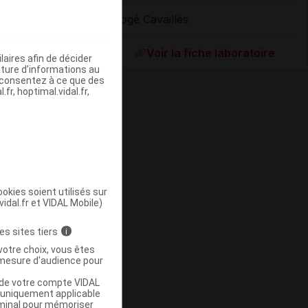
Rogé Cavaillès
ommercialisé
Voir la fiche laboratoire
aires afin de décider
iture d’informations au
s consentez à ce que des
fr, hoptimal.vidal.fr,
okies soient utilisés sur
vidal.fr et VIDAL Mobile)
Supprimé
es sites tiers
i
votre choix, vous êtes
mesure d'audience pour
u de votre compte VIDAL
a uniquement applicable
rminal pour mémoriser