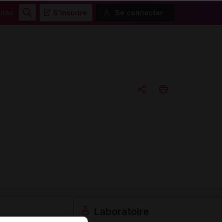
ités
S'inscrire
Se connecter
Rechercher
Copier l'url
Email
Laboratoire