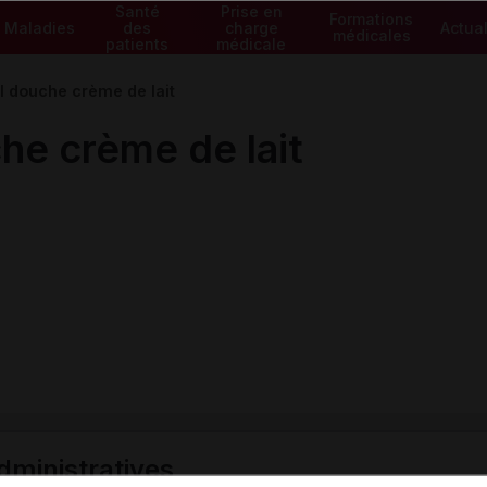
Santé
Prise en
Formations
Maladies
des
charge
Actual
médicales
patients
médicale
 douche crème de lait
he crème de lait
ministratives