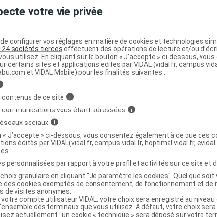
pecte votre vie privée
el douche crème de lait T/200ml
C
e configurer vos réglages en matière de cookies et technologies simil
124 sociétés tierces
effectuent des opérations de lecture et/ou d’écr
7089138
ous utilisez. En cliquant sur le bouton « J’accepte » ci-dessous, vou
ur certains sites et applications édités par VIDAL (vidal.fr, campus.vidal.
3401570891383
abu.com et VIDAL Mobile) pour les finalités suivantes :
3596490000141
i
r
Rogé Cavaillès
 contenus de ce site
i
NR
s communications vous étant adressées
i
 réseaux sociaux
i
on « J’accepte » ci-dessous, vous consentez également à ce que des co
tions édités par VIDAL(vidal.fr, campus.vidal.fr, hoptimal.vidal.fr, evidal.
tes :
LES Gel douche lait hydratant 2T/200ml
s personnalisées par rapport à votre profil et activités sur ce site et d
choix granulaire en cliquant "Je paramètre les cookies". Quel que soit 
ise des cookies exemptés de consentement, de fonctionnement et de 
7571763
es de visites anonymes.
3596490000387
 votre compte utilisateur VIDAL, votre choix sera enregistré au nivea
l’ensemble des terminaux que vous utilisez. A défaut, votre choix ser
r
Rogé Cavaillès
ilisez actuellement : un cookie « technique » sera déposé sur votre te