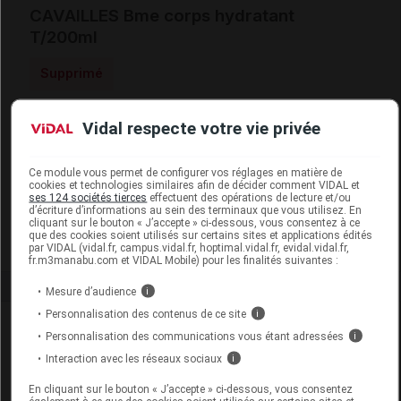
CAVAILLES Bme corps hydratant
T/200ml
Supprimé
Vidal respecte votre vie privée
Code ACL
5153292
Code 13
3401351532924
Code EAN
3596490003227
Ce module vous permet de configurer vos réglages en matière de
cookies et technologies similaires afin de décider comment VIDAL et
Labo. Distributeur
Rogé Cavaillès
ses 124 sociétés tierces
effectuent des opérations de lecture et/ou
d’écriture d’informations au sein des terminaux que vous utilisez. En
Remboursement
NR
cliquant sur le bouton « J’accepte » ci-dessous, vous consentez à ce
que des cookies soient utilisés sur certains sites et applications édités
par VIDAL (vidal.fr, campus.vidal.fr, hoptimal.vidal.fr, evidal.vidal.fr,
fr.m3manabu.com et VIDAL Mobile) pour les finalités suivantes :
Mesure d’audience
i
Personnalisation des contenus de ce site
i
Laboratoire
Personnalisation des communications vous étant adressées
i
Interaction avec les réseaux sociaux
i
Rogé Cavaillès
En cliquant sur le bouton « J’accepte » ci-dessous, vous consentez