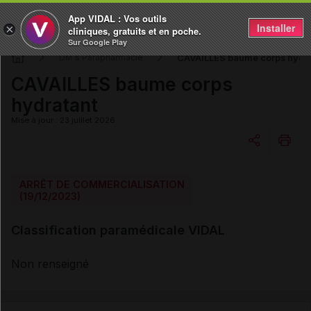
App VIDAL : Vos outils
Installer
×
cliniques, gratuits et en poche.
Sur Google Play
CAVAILLES baume corps hydra
DM & Parapharmacie
CAVAILLES baume corps
hydratant
Mise à jour : 23 juillet 2026
Copier l'url
ARRÊT DE COMMERCIALISATION
(19/12/2023)
Email
Classification paramédicale VIDAL
Non renseigné