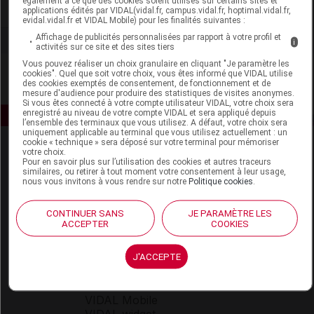
également à ce que des cookies soient utilisés sur certains sites et
Voir la fiche laboratoire
applications édités par VIDAL(vidal.fr, campus.vidal.fr, hoptimal.vidal.fr,
evidal.vidal.fr et VIDAL Mobile) pour les finalités suivantes :
Affichage de publicités personnalisées par rapport à votre profil et
i
activités sur ce site et des sites tiers
Vous pouvez réaliser un choix granulaire en cliquant "Je paramètre les
cookies". Quel que soit votre choix, vous êtes informé que VIDAL utilise
des cookies exemptés de consentement, de fonctionnement et de
mesure d'audience pour produire des statistiques de visites anonymes.
Si vous êtes connecté à votre compte utilisateur VIDAL, votre choix sera
enregistré au niveau de votre compte VIDAL et sera appliqué depuis
l’ensemble des terminaux que vous utilisez. A défaut, votre choix sera
uniquement applicable au terminal que vous utilisez actuellement : un
cookie « technique » sera déposé sur votre terminal pour mémoriser
votre choix.
Pour en savoir plus sur l’utilisation des cookies et autres traceurs
similaires, ou retirer à tout moment votre consentement à leur usage,
nous vous invitons à vous rendre sur notre
Politique cookies
.
CONTINUER SANS
JE PARAMÈTRE LES
Espace produit
ACCEPTER
COOKIES
Boutique
VIDAL Expert
J'ACCEPTE
VIDAL Hoptimal
eVIDAL
VIDAL Mobile
VIDAL widget