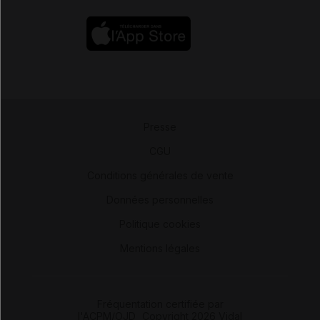
Presse
-
CGU
-
Conditions générales de vente
-
Données personnelles
-
Politique cookies
-
Mentions légales
Fréquentation certifiée par
l'ACPM/OJD
|
Copyright 2026 Vidal