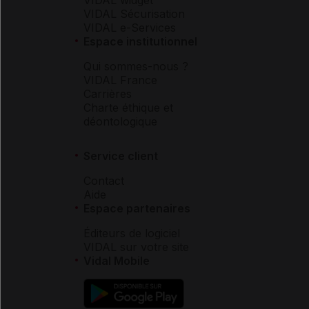
VIDAL Sécurisation
VIDAL e-Services
Espace institutionnel
Qui sommes-nous ?
VIDAL France
Carrières
Charte éthique et
déontologique
Service client
Contact
Aide
Espace partenaires
Éditeurs de logiciel
VIDAL sur votre site
Vidal Mobile