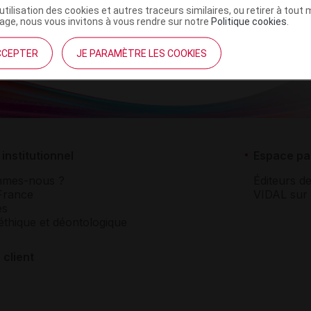
’utilisation des cookies et autres traceurs similaires, ou retirer à tou
ge, nous vous invitons à vous rendre sur notre
Politique cookies
.
CCEPTER
JE PARAMÈTRE LES COOKIES
institutionnel
Espace pa
mmes-nous ?
Éditeurs de
France
VIDAL sur 
es
éthique et déontologique
 client