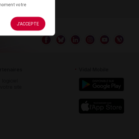
t moment votre
J'ACCEPTE
rtenaires
Vidal Mobile
 logiciel
votre site