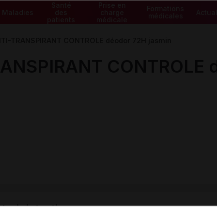
Santé
Prise en
Formations
Maladies
des
charge
Actual
médicales
patients
médicale
NTI-TRANSPIRANT CONTROLE déodor 72H jasmin
RANSPIRANT CONTROLE dé
ministratives