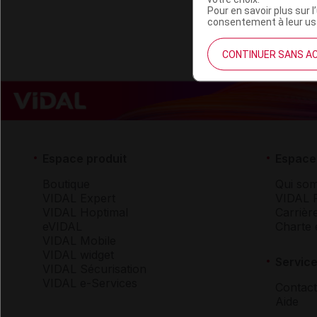
Pour en savoir plus sur l
consentement à leur usa
CONTINUER SANS A
Espace produit
Espace 
Boutique
Qui so
VIDAL Expert
VIDAL 
VIDAL Hoptimal
Carrièr
eVIDAL
Charte 
VIDAL Mobile
VIDAL widget
Service
VIDAL Sécurisation
VIDAL e-Services
Contact
Aide