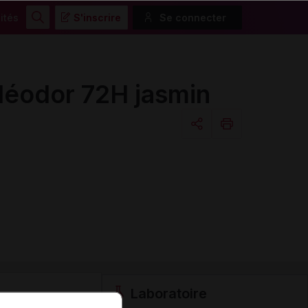
ités
S'inscrire
Se connecter
Rechercher
odor 72H jasmin
Copier l'url
Email
Laboratoire