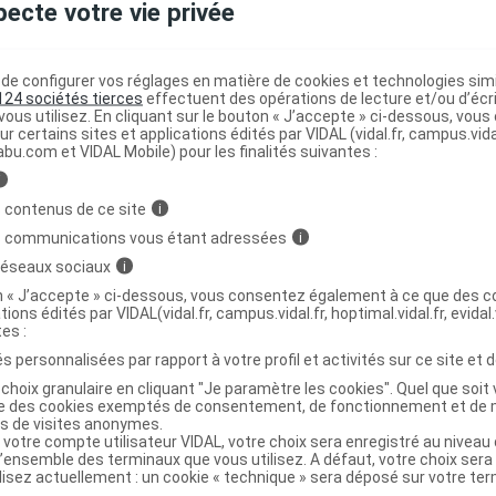
pecte votre vie privée
 ANTI-TRANSPIRANT CONTROLE Déodorant
C
e configurer vos réglages en matière de cookies et technologies simil
2Roll-on/50ml
124 sociétés tierces
effectuent des opérations de lecture et/ou d’écr
ous utilisez. En cliquant sur le bouton « J’accepte » ci-dessous, vou
ur certains sites et applications édités par VIDAL (vidal.fr, campus.vidal.
abu.com et VIDAL Mobile) pour les finalités suivantes :
3596490006860
r
Rogé Cavaillès
i
NR
 contenus de ce site
i
s communications vous étant adressées
i
 réseaux sociaux
i
on « J’accepte » ci-dessous, vous consentez également à ce que des co
tions édités par VIDAL(vidal.fr, campus.vidal.fr, hoptimal.vidal.fr, evidal.
 ANTI-TRANSPIRANT CONTROLE Déodorant
C
tes :
Roll-on/50ml
s personnalisées par rapport à votre profil et activités sur ce site et d
choix granulaire en cliquant "Je paramètre les cookies". Quel que soit 
ise des cookies exemptés de consentement, de fonctionnement et de 
es de visites anonymes.
3596490006716
 votre compte utilisateur VIDAL, votre choix sera enregistré au nivea
r
Rogé Cavaillès
l’ensemble des terminaux que vous utilisez. A défaut, votre choix ser
ilisez actuellement : un cookie « technique » sera déposé sur votre te
NR