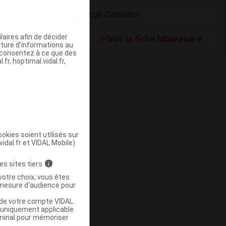
Rogé Cavaillès
ommercialisé
aires afin de décider
Voir la fiche laboratoire
iture d’informations au
s consentez à ce que des
fr, hoptimal.vidal.fr,
okies soient utilisés sur
vidal.fr et VIDAL Mobile)
ommercialisé
es sites tiers
i
votre choix, vous êtes
mesure d'audience pour
u de votre compte VIDAL
a uniquement applicable
rminal pour mémoriser