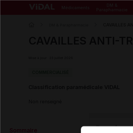
DM &
Médicaments
Parapharmacie
CAVAILLES A
DM & Parapharmacie
CAVAILLES ANTI-T
Mise à jour : 23 juillet 2026
COMMERCIALISÉ
Classification paramédicale VIDAL
Non renseigné
Données ad
Sommaire