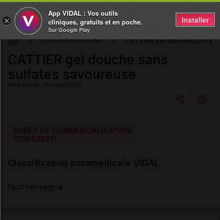
App VIDAL : Vos outils
Installer
×
cliniques, gratuits et en poche.
Sur Google Play
CATTIER gel douche sans sul
DM & Parapharmacie
CATTIER gel douche sans
sulfates savoureuse
Mise à jour : 23 juillet 2026
Copier l'url
ARRÊT DE COMMERCIALISATION
(21/01/2022)
Email
Classification paramédicale VIDAL
Non renseigné