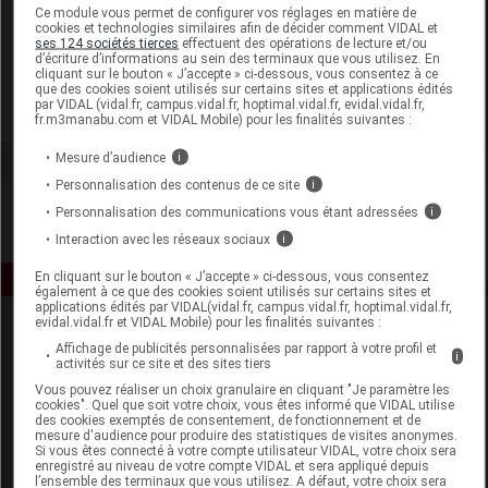
Laboratoire
Ce module vous permet de configurer vos réglages en matière de
cookies et technologies similaires afin de décider comment VIDAL et
ses 124 sociétés tierces
effectuent des opérations de lecture et/ou
d’écriture d’informations au sein des terminaux que vous utilisez. En
Cattier
cliquant sur le bouton « J’accepte » ci-dessous, vous consentez à ce
que des cookies soient utilisés sur certains sites et applications édités
par VIDAL (vidal.fr, campus.vidal.fr, hoptimal.vidal.fr, evidal.vidal.fr,
Voir la fiche laboratoire
fr.m3manabu.com et VIDAL Mobile) pour les finalités suivantes :
Mesure d’audience
i
Personnalisation des contenus de ce site
i
Personnalisation des communications vous étant adressées
i
Interaction avec les réseaux sociaux
i
En cliquant sur le bouton « J’accepte » ci-dessous, vous consentez
également à ce que des cookies soient utilisés sur certains sites et
applications édités par VIDAL(vidal.fr, campus.vidal.fr, hoptimal.vidal.fr,
evidal.vidal.fr et VIDAL Mobile) pour les finalités suivantes :
Affichage de publicités personnalisées par rapport à votre profil et
i
activités sur ce site et des sites tiers
Vous pouvez réaliser un choix granulaire en cliquant "Je paramètre les
cookies". Quel que soit votre choix, vous êtes informé que VIDAL utilise
des cookies exemptés de consentement, de fonctionnement et de
mesure d'audience pour produire des statistiques de visites anonymes.
Espace produit
Si vous êtes connecté à votre compte utilisateur VIDAL, votre choix sera
enregistré au niveau de votre compte VIDAL et sera appliqué depuis
Boutique
l’ensemble des terminaux que vous utilisez. A défaut, votre choix sera