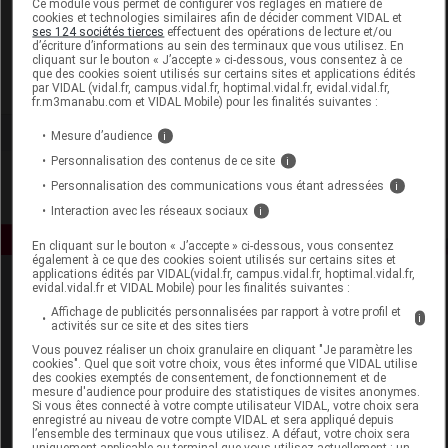
Ce module vous permet de configurer vos réglages en matière de
cookies et technologies similaires afin de décider comment VIDAL et
ses 124 sociétés tierces
effectuent des opérations de lecture et/ou
Cattier
d’écriture d’informations au sein des terminaux que vous utilisez. En
cliquant sur le bouton « J’accepte » ci-dessous, vous consentez à ce
que des cookies soient utilisés sur certains sites et applications édités
Voir la fiche laboratoire
par VIDAL (vidal.fr, campus.vidal.fr, hoptimal.vidal.fr, evidal.vidal.fr,
fr.m3manabu.com et VIDAL Mobile) pour les finalités suivantes :
Mesure d’audience
i
Personnalisation des contenus de ce site
i
Personnalisation des communications vous étant adressées
i
Interaction avec les réseaux sociaux
i
En cliquant sur le bouton « J’accepte » ci-dessous, vous consentez
également à ce que des cookies soient utilisés sur certains sites et
applications édités par VIDAL(vidal.fr, campus.vidal.fr, hoptimal.vidal.fr,
evidal.vidal.fr et VIDAL Mobile) pour les finalités suivantes :
Affichage de publicités personnalisées par rapport à votre profil et
i
activités sur ce site et des sites tiers
Vous pouvez réaliser un choix granulaire en cliquant "Je paramètre les
cookies". Quel que soit votre choix, vous êtes informé que VIDAL utilise
des cookies exemptés de consentement, de fonctionnement et de
Espace produit
mesure d'audience pour produire des statistiques de visites anonymes.
Si vous êtes connecté à votre compte utilisateur VIDAL, votre choix sera
enregistré au niveau de votre compte VIDAL et sera appliqué depuis
Boutique
l’ensemble des terminaux que vous utilisez. A défaut, votre choix sera
VIDAL Expert
uniquement applicable au terminal que vous utilisez actuellement : un