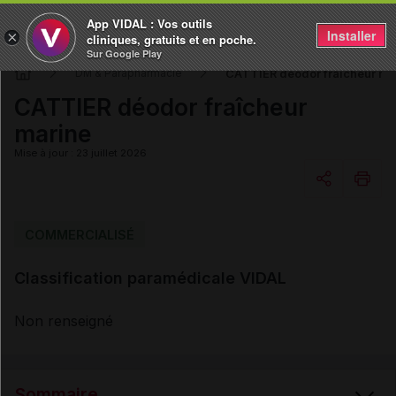
App VIDAL : Vos outils
Installer
×
cliniques, gratuits et en poche.
Sur Google Play
CATTIER déodor fraîcheur ma
DM & Parapharmacie
CATTIER déodor fraîcheur
marine
Mise à jour : 23 juillet 2026
Copier l'url
COMMERCIALISÉ
Classification paramédicale VIDAL
Email
Non renseigné
Sommaire