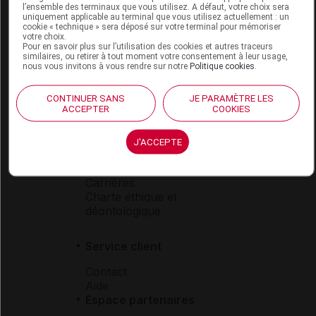
l’ensemble des terminaux que vous utilisez. A défaut, votre choix sera
Boutique
uniquement applicable au terminal que vous utilisez actuellement : un
cookie « technique » sera déposé sur votre terminal pour mémoriser
VIDAL Expert
votre choix.
VIDAL Hoptimal
Pour en savoir plus sur l’utilisation des cookies et autres traceurs
similaires, ou retirer à tout moment votre consentement à leur usage,
eVIDAL
nous vous invitons à vous rendre sur notre
Politique cookies
.
VIDAL Mobile
VIDAL widget
CONTINUER SANS
JE PARAMÈTRE LES
VIDAL Sécurisation
ACCEPTER
COOKIES
VIDAL e-Services
Espace institutionnel
J'ACCEPTE
Qui sommes-nous ?
VIDAL France
Carrières
Charte éthique et
déontologique
Service client
Contact
Aide
Espace partenaires