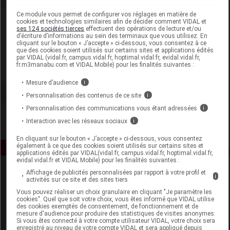
Ce module vous permet de configurer vos réglages en matière de
Laboratoire
cookies et technologies similaires afin de décider comment VIDAL et
ses 124 sociétés tierces
effectuent des opérations de lecture et/ou
d’écriture d’informations au sein des terminaux que vous utilisez. En
cliquant sur le bouton « J’accepte » ci-dessous, vous consentez à ce
Cattier
que des cookies soient utilisés sur certains sites et applications édités
par VIDAL (vidal.fr, campus.vidal.fr, hoptimal.vidal.fr, evidal.vidal.fr,
fr.m3manabu.com et VIDAL Mobile) pour les finalités suivantes :
Voir la fiche laboratoire
Mesure d’audience
i
Personnalisation des contenus de ce site
i
Personnalisation des communications vous étant adressées
i
Interaction avec les réseaux sociaux
i
En cliquant sur le bouton « J’accepte » ci-dessous, vous consentez
également à ce que des cookies soient utilisés sur certains sites et
applications édités par VIDAL(vidal.fr, campus.vidal.fr, hoptimal.vidal.fr,
evidal.vidal.fr et VIDAL Mobile) pour les finalités suivantes :
Affichage de publicités personnalisées par rapport à votre profil et
i
activités sur ce site et des sites tiers
Vous pouvez réaliser un choix granulaire en cliquant "Je paramètre les
cookies". Quel que soit votre choix, vous êtes informé que VIDAL utilise
des cookies exemptés de consentement, de fonctionnement et de
mesure d'audience pour produire des statistiques de visites anonymes.
Si vous êtes connecté à votre compte utilisateur VIDAL, votre choix sera
Espace produit
enregistré au niveau de votre compte VIDAL et sera appliqué depuis