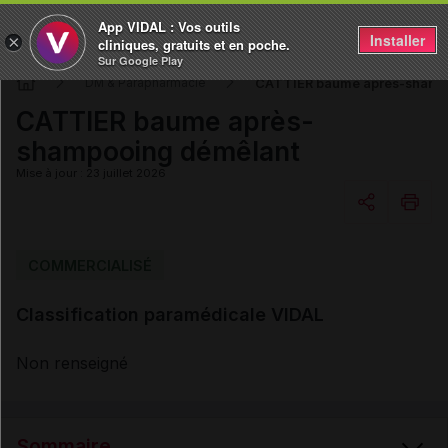
App VIDAL : Vos outils
Installer
×
cliniques, gratuits et en poche.
Sur Google Play
CATTIER baume après-shamp
DM & Parapharmacie
CATTIER baume après-
shampooing démêlant
Mise à jour : 23 juillet 2026
Copier l'url
COMMERCIALISÉ
Classification paramédicale VIDAL
Email
Non renseigné
Sommaire