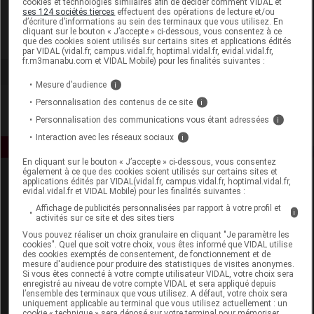
cookies et technologies similaires afin de décider comment VIDAL et
Source Claire
ses 124 sociétés tierces
effectuent des opérations de lecture et/ou
d’écriture d’informations au sein des terminaux que vous utilisez. En
cliquant sur le bouton « J’accepte » ci-dessous, vous consentez à ce
Voir la fiche laboratoire
que des cookies soient utilisés sur certains sites et applications édités
par VIDAL (vidal.fr, campus.vidal.fr, hoptimal.vidal.fr, evidal.vidal.fr,
fr.m3manabu.com et VIDAL Mobile) pour les finalités suivantes :
Mesure d’audience
i
Personnalisation des contenus de ce site
i
Personnalisation des communications vous étant adressées
i
Interaction avec les réseaux sociaux
i
En cliquant sur le bouton « J’accepte » ci-dessous, vous consentez
également à ce que des cookies soient utilisés sur certains sites et
applications édités par VIDAL(vidal.fr, campus.vidal.fr, hoptimal.vidal.fr,
evidal.vidal.fr et VIDAL Mobile) pour les finalités suivantes :
Affichage de publicités personnalisées par rapport à votre profil et
i
activités sur ce site et des sites tiers
Vous pouvez réaliser un choix granulaire en cliquant "Je paramètre les
cookies". Quel que soit votre choix, vous êtes informé que VIDAL utilise
Espace produit
des cookies exemptés de consentement, de fonctionnement et de
mesure d'audience pour produire des statistiques de visites anonymes.
Boutique
Si vous êtes connecté à votre compte utilisateur VIDAL, votre choix sera
enregistré au niveau de votre compte VIDAL et sera appliqué depuis
VIDAL Expert
l’ensemble des terminaux que vous utilisez. A défaut, votre choix sera
VIDAL Hoptimal
uniquement applicable au terminal que vous utilisez actuellement : un
cookie « technique » sera déposé sur votre terminal pour mémoriser