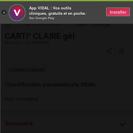
App VIDAL : Vos outils
Installer
×
cliniques, gratuits et en poche.
Sur Google Play
CARTI' CLAIRE gél
DM & Parapharmacie
CARTI' CLAIRE gél
Mise à jour : 23 juillet 2026
Copier l'url
COMMERCIALISÉ
Classification paramédicale VIDAL
Email
Non renseigné
Sommaire