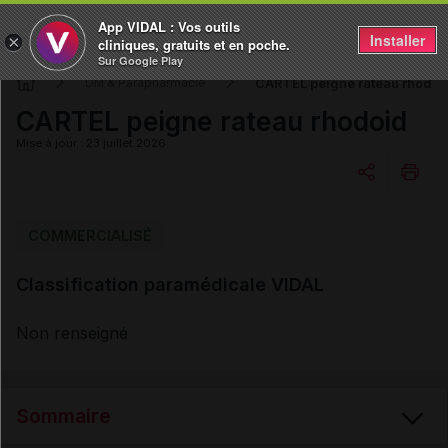
App VIDAL : Vos outils
Installer
×
cliniques, gratuits et en poche.
Sur Google Play
CARTEL peigne rateau rhodoi
DM & Parapharmacie
CARTEL peigne rateau rhodoid
Mise à jour : 23 juillet 2026
Copier l'url
COMMERCIALISÉ
Classification paramédicale VIDAL
Email
Non renseigné
Sommaire