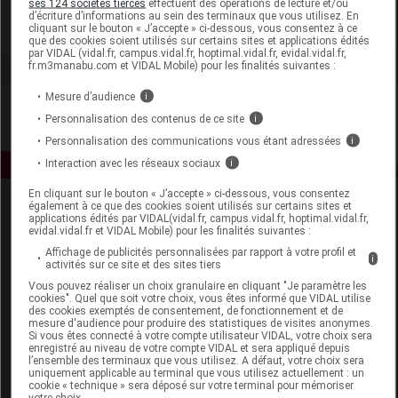
ses 124 sociétés tierces
effectuent des opérations de lecture et/ou
d’écriture d’informations au sein des terminaux que vous utilisez. En
cliquant sur le bouton « J’accepte » ci-dessous, vous consentez à ce
Voir la fiche laboratoire
que des cookies soient utilisés sur certains sites et applications édités
par VIDAL (vidal.fr, campus.vidal.fr, hoptimal.vidal.fr, evidal.vidal.fr,
fr.m3manabu.com et VIDAL Mobile) pour les finalités suivantes :
Mesure d’audience
i
Personnalisation des contenus de ce site
i
Personnalisation des communications vous étant adressées
i
Interaction avec les réseaux sociaux
i
En cliquant sur le bouton « J’accepte » ci-dessous, vous consentez
également à ce que des cookies soient utilisés sur certains sites et
applications édités par VIDAL(vidal.fr, campus.vidal.fr, hoptimal.vidal.fr,
evidal.vidal.fr et VIDAL Mobile) pour les finalités suivantes :
Affichage de publicités personnalisées par rapport à votre profil et
i
activités sur ce site et des sites tiers
Vous pouvez réaliser un choix granulaire en cliquant "Je paramètre les
Espace produit
cookies". Quel que soit votre choix, vous êtes informé que VIDAL utilise
des cookies exemptés de consentement, de fonctionnement et de
mesure d'audience pour produire des statistiques de visites anonymes.
Boutique
Si vous êtes connecté à votre compte utilisateur VIDAL, votre choix sera
VIDAL Expert
enregistré au niveau de votre compte VIDAL et sera appliqué depuis
l’ensemble des terminaux que vous utilisez. A défaut, votre choix sera
VIDAL Hoptimal
uniquement applicable au terminal que vous utilisez actuellement : un
eVIDAL
cookie « technique » sera déposé sur votre terminal pour mémoriser
votre choix.