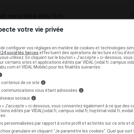
ir carré plexi bleu 7cm
C
pecte votre vie privée
3538896680091
r
Vitry
e configurer vos réglages en matière de cookies et technologies simil
NR
124 sociétés tierces
effectuent des opérations de lecture et/ou d’écr
ous utilisez. En cliquant sur le bouton « J’accepte » ci-dessous, vou
ur certains sites et applications édités par VIDAL (vidal.fr, campus.vidal.
abu.com et VIDAL Mobile) pour les finalités suivantes :
i
ir carré plexi noir 7cm
C
 contenus de ce site
i
s communications vous étant adressées
i
 réseaux sociaux
i
3538896680169
on « J’accepte » ci-dessous, vous consentez également à ce que des co
r
Vitry
tions édités par VIDAL(vidal.fr, campus.vidal.fr, hoptimal.vidal.fr, evidal.
NR
tes :
s personnalisées par rapport à votre profil et activités sur ce site et d
choix granulaire en cliquant "Je paramètre les cookies". Quel que soit 