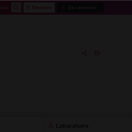
ités
S'inscrire
Se connecter
Rechercher
Copier l'url
Email
Laboratoire