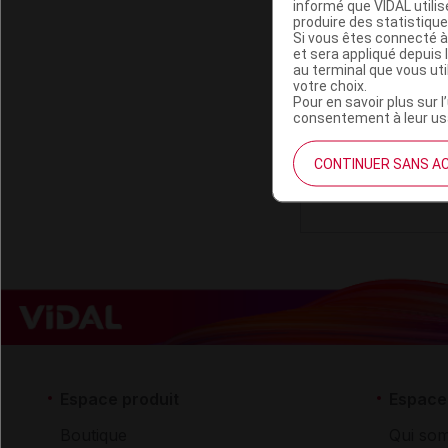
informé que VIDAL util
produire des statistiqu
Si vous êtes connecté à
CARTEL Miro
et sera appliqué depuis 
au terminal que vous ut
votre choix.
Pour en savoir plus sur l
Code EAN
consentement à leur usa
Labo. Distributeu
Remboursement
CONTINUER SANS A
Espace produit
Espace 
Boutique
Qui so