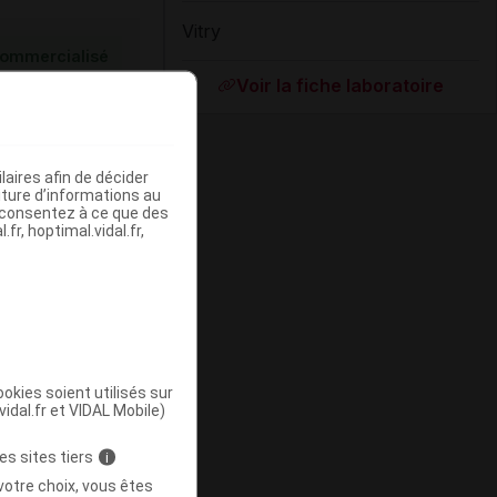
Vitry
ommercialisé
Voir la fiche laboratoire
aires afin de décider
iture d’informations au
s consentez à ce que des
fr, hoptimal.vidal.fr,
ommercialisé
okies soient utilisés sur
vidal.fr et VIDAL Mobile)
es sites tiers
i
votre choix, vous êtes