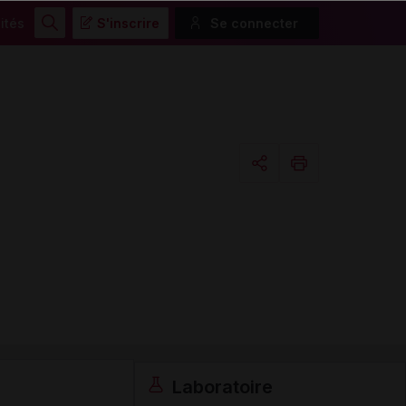
ités
S'inscrire
Se connecter
Rechercher
Copier l'url
Email
Laboratoire