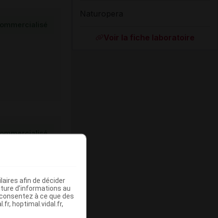
Naturopera
ommercialisé
Voir la fiche laboratoire
ommercialisé
aires afin de décider
iture d’informations au
s consentez à ce que des
fr, hoptimal.vidal.fr,