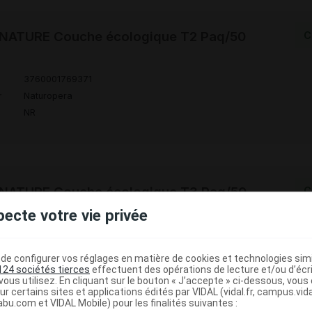
ATURE Couche écologique T2 Paq/50
C
3760001769371
r
Naturopera
NR
ATURE Couche écologique T3 Paq/50
C
pecte votre vie privée
3760001769388
r
Naturopera
e configurer vos réglages en matière de cookies et technologies simil
NR
124 sociétés tierces
effectuent des opérations de lecture et/ou d’écr
ous utilisez. En cliquant sur le bouton « J’accepte » ci-dessous, vou
ur certains sites et applications édités par VIDAL (vidal.fr, campus.vidal.
abu.com et VIDAL Mobile) pour les finalités suivantes :