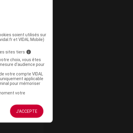
ommercialisé
okies soient utilisés sur
vidal.fr et VIDAL Mobile)
es sites tiers
i
votre choix, vous êtes
mesure d'audience pour
u de votre compte VIDAL
a uniquement applicable
ommercialisé
rminal pour mémoriser
t moment votre
J'ACCEPTE