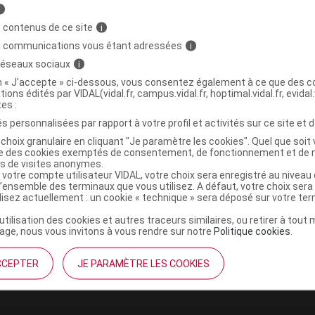
i
 contenus de ce site
i
ATURE Couche écologique T4+ Paq/42
C
s communications vous étant adressées
i
 réseaux sociaux
i
3760001769401
on « J’accepte » ci-dessous, vous consentez également à ce que des co
tions édités par VIDAL(vidal.fr, campus.vidal.fr, hoptimal.vidal.fr, evidal.
r
Naturopera
tes :
NR
s personnalisées par rapport à votre profil et activités sur ce site et d
choix granulaire en cliquant "Je paramètre les cookies". Quel que soit 
ise des cookies exemptés de consentement, de fonctionnement et de 
es de visites anonymes.
 votre compte utilisateur VIDAL, votre choix sera enregistré au nivea
l’ensemble des terminaux que vous utilisez. A défaut, votre choix ser
ATURE Couche écologique T5 Paq/28
C
ilisez actuellement : un cookie « technique » sera déposé sur votre te
’utilisation des cookies et autres traceurs similaires, ou retirer à tou
ge, nous vous invitons à vous rendre sur notre
Politique cookies
.
r
Naturopera
NR
CCEPTER
JE PARAMÈTRE LES COOKIES