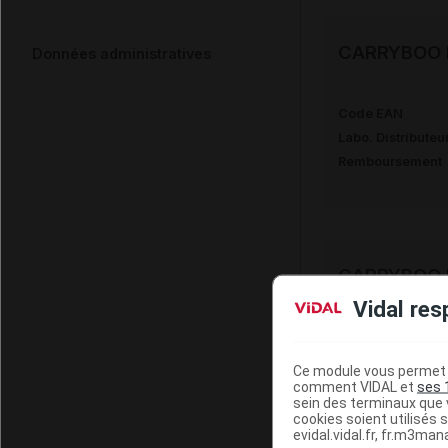
CARRYBOO N
Données administratives
Code EAN
Labo. Distributeu
Remboursement
CARRYBOO N
Vidal res
Code EAN
Labo. Distributeu
Ce module vous permet d
Remboursement
comment VIDAL et
ses 
sein des terminaux que v
cookies soient utilisés s
evidal.vidal.fr, fr.m3man