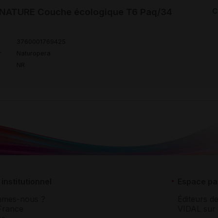
ATURE Couche écologique T6 Paq/34
C
3760001769425
r
Naturopera
NR
institutionnel
Espace pa
mmes-nous ?
Éditeurs de
France
VIDAL sur 