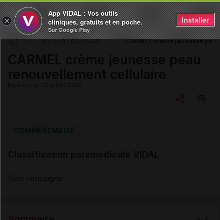
App VIDAL : Vos outils
Installer
×
cliniques, gratuits et en poche.
Sur Google Play
CARMEL crème jeunesse peau 
DM & Parapharmacie
CARMEL crème jeunesse peau
renouvellement cellulaire
Mise à jour : 23 juillet 2026
Copier l'url
COMMERCIALISÉ
Classification paramédicale VIDAL
Email
Non renseigné
Sommaire