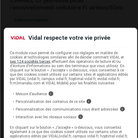
CARMEL Cr jeunesse peau
renouvellement cellulaire Fl airless/50ml
Commercialisé
Vidal respecte votre vie privée
Code ACL
4511619
Code 13
3401345116192
Labo. Distributeur
Alma Carmel
Ce module vous permet de configurer vos réglages en matière de
cookies et technologies similaires afin de décider comment VIDAL et
Remboursement
NR
ses 124 sociétés tierces
effectuent des opérations de lecture et/ou
d’écriture d’informations au sein des terminaux que vous utilisez. En
cliquant sur le bouton « J’accepte » ci-dessous, vous consentez à ce
que des cookies soient utilisés sur certains sites et applications édités
par VIDAL (vidal.fr, campus.vidal.fr, hoptimal.vidal.fr, evidal.vidal.fr,
fr.m3manabu.com et VIDAL Mobile) pour les finalités suivantes :
Mesure d’audience
i
Laboratoire
Personnalisation des contenus de ce site
i
Personnalisation des communications vous étant adressées
i
Alma Carmel
Interaction avec les réseaux sociaux
i
En cliquant sur le bouton « J’accepte » ci-dessous, vous consentez
Voir la fiche laboratoire
également à ce que des cookies soient utilisés sur certains sites et
applications édités par VIDAL(vidal.fr, campus.vidal.fr, hoptimal.vidal.fr,