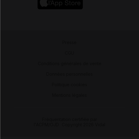
Presse
-
CGU
-
Conditions générales de vente
-
Données personnelles
-
Politique cookies
-
Mentions légales
Fréquentation certifiée par
l'ACPM/OJD
|
Copyright 2026 Vidal