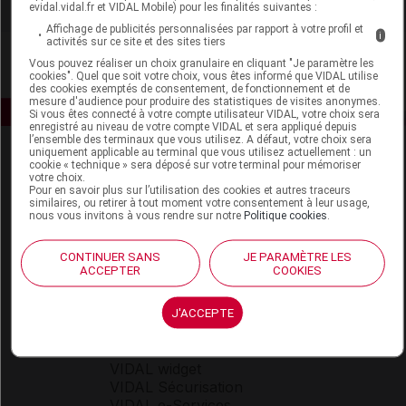
evidal.vidal.fr et VIDAL Mobile) pour les finalités suivantes :
Affichage de publicités personnalisées par rapport à votre profil et
i
activités sur ce site et des sites tiers
Vous pouvez réaliser un choix granulaire en cliquant "Je paramètre les
cookies". Quel que soit votre choix, vous êtes informé que VIDAL utilise
des cookies exemptés de consentement, de fonctionnement et de
mesure d'audience pour produire des statistiques de visites anonymes.
Si vous êtes connecté à votre compte utilisateur VIDAL, votre choix sera
enregistré au niveau de votre compte VIDAL et sera appliqué depuis
l’ensemble des terminaux que vous utilisez. A défaut, votre choix sera
uniquement applicable au terminal que vous utilisez actuellement : un
cookie « technique » sera déposé sur votre terminal pour mémoriser
votre choix.
Pour en savoir plus sur l’utilisation des cookies et autres traceurs
similaires, ou retirer à tout moment votre consentement à leur usage,
nous vous invitons à vous rendre sur notre
Politique cookies
.
Espace produit
CONTINUER SANS
JE PARAMÈTRE LES
ACCEPTER
COOKIES
Boutique
VIDAL Expert
VIDAL Hoptimal
J'ACCEPTE
eVIDAL
VIDAL Mobile
VIDAL widget
VIDAL Sécurisation
VIDAL e-Services