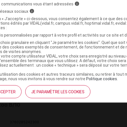
s communications vous étant adressées
i
 réseaux sociaux
i
on « J’accepte » ci-dessous, vous consentez également à ce que des co
tions édités par VIDAL(vidal.fr, campus.vidal.fr, hoptimal.vidal.fr, evidal.
OTECT OMN Patch adhésif pour capteur de
C
tes :
own B/10
s personnalisées par rapport à votre profil et activités sur ce site et d
choix granulaire en cliquant "Je paramètre les cookies". Quel que soit 
ise des cookies exemptés de consentement, de fonctionnement et de 
es de visites anonymes.
3760285242324
 votre compte utilisateur VIDAL, votre choix sera enregistré au nivea
r
Embecta
l’ensemble des terminaux que vous utilisez. A défaut, votre choix ser
ilisez actuellement : un cookie « technique » sera déposé sur votre te
NR
’utilisation des cookies et autres traceurs similaires, ou retirer à tou
ge, nous vous invitons à vous rendre sur notre
Politique cookies
.
CCEPTER
JE PARAMÈTRE LES COOKIES
OTECT OMN Patch adhésif pour capteur de
C
too B/10
3760285242300