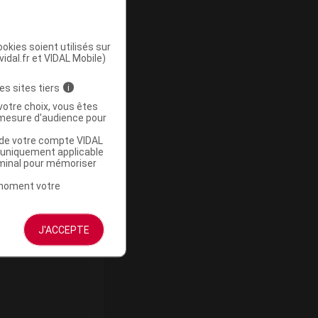
okies soient utilisés sur
vidal.fr et VIDAL Mobile)
ommercialisé
es sites tiers
i
votre choix, vous êtes
mesure d'audience pour
u de votre compte VIDAL
a uniquement applicable
rminal pour mémoriser
t moment votre
J'ACCEPTE
ommercialisé