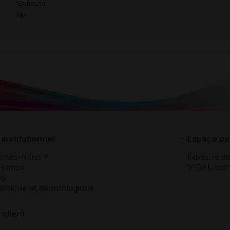
r
Embecta
NR
institutionnel
Espace pa
mmes-nous ?
Éditeurs de
France
VIDAL sur 
es
éthique et déontologique
 client