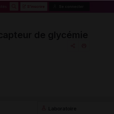
ités
S'inscrire
Se connecter
Rechercher
apteur de glycémie
Copier l'url
Email
Laboratoire