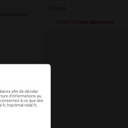
Embecta
ommercialisé
Voir la fiche laboratoire
ommercialisé
aires afin de décider
iture d’informations au
s consentez à ce que des
fr, hoptimal.vidal.fr,