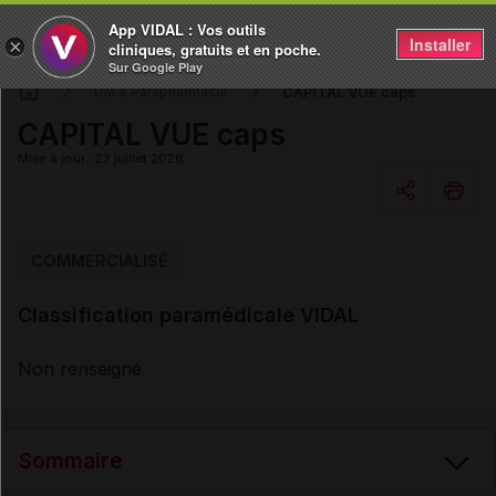
App VIDAL : Vos outils
Installer
×
cliniques, gratuits et en poche.
Sur Google Play
CAPITAL VUE caps
DM & Parapharmacie
CAPITAL VUE caps
Mise à jour : 23 juillet 2026
Copier l'url
COMMERCIALISÉ
Classification paramédicale VIDAL
Email
Non renseigné
Sommaire