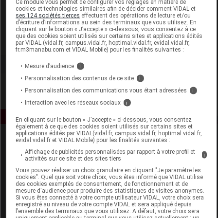
Ce module vous permet de configurer vos réglages en matière de
cookies et technologies similaires afin de décider comment VIDAL et
ses 124 sociétés tierces
effectuent des opérations de lecture et/ou
Lorica
d’écriture d’informations au sein des terminaux que vous utilisez. En
cliquant sur le bouton « J’accepte » ci-dessous, vous consentez à ce
que des cookies soient utilisés sur certains sites et applications édités
Voir la fiche laboratoire
par VIDAL (vidal.fr, campus.vidal.fr, hoptimal.vidal.fr, evidal.vidal.fr,
fr.m3manabu.com et VIDAL Mobile) pour les finalités suivantes :
Mesure d’audience
i
Personnalisation des contenus de ce site
i
Personnalisation des communications vous étant adressées
i
Interaction avec les réseaux sociaux
i
En cliquant sur le bouton « J’accepte » ci-dessous, vous consentez
également à ce que des cookies soient utilisés sur certains sites et
applications édités par VIDAL(vidal.fr, campus.vidal.fr, hoptimal.vidal.fr,
evidal.vidal.fr et VIDAL Mobile) pour les finalités suivantes :
Affichage de publicités personnalisées par rapport à votre profil et
i
activités sur ce site et des sites tiers
Vous pouvez réaliser un choix granulaire en cliquant "Je paramètre les
cookies". Quel que soit votre choix, vous êtes informé que VIDAL utilise
des cookies exemptés de consentement, de fonctionnement et de
Espace produit
mesure d'audience pour produire des statistiques de visites anonymes.
Si vous êtes connecté à votre compte utilisateur VIDAL, votre choix sera
enregistré au niveau de votre compte VIDAL et sera appliqué depuis
Boutique
l’ensemble des terminaux que vous utilisez. A défaut, votre choix sera
VIDAL Expert
uniquement applicable au terminal que vous utilisez actuellement : un