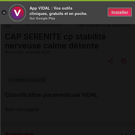
App VIDAL : Vos outils
Installer
×
cliniques, gratuits et en poche.
Sur Google Play
CAP SERENITE cp stabilité ne
DM & Parapharmacie
CAP SERENITE cp stabilité
nerveuse calme détente
Mise à jour : 23 juillet 2026
Copier l'url
COMMERCIALISÉ
Classification paramédicale VIDAL
Email
Non renseigné
Sommaire