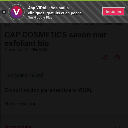
App VIDAL : Vos outils
Installer
×
cliniques, gratuits et en poche.
Sur Google Play
CAP COSMETICS savon noir ex
DM & Parapharmacie
CAP COSMETICS savon noir
exfoliant bio
Mise à jour : 23 juillet 2026
Copier l'url
COMMERCIALISÉ
Classification paramédicale VIDAL
Email
Non renseigné
Sommaire