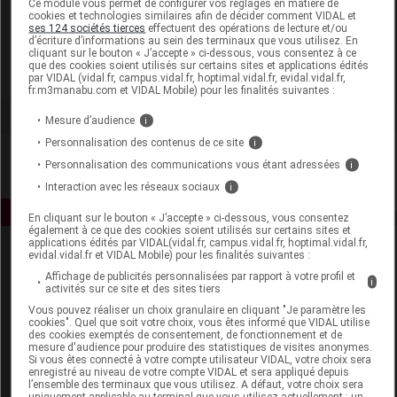
Ce module vous permet de configurer vos réglages en matière de
cookies et technologies similaires afin de décider comment VIDAL et
ses 124 sociétés tierces
effectuent des opérations de lecture et/ou
Abiocom
d’écriture d’informations au sein des terminaux que vous utilisez. En
cliquant sur le bouton « J’accepte » ci-dessous, vous consentez à ce
que des cookies soient utilisés sur certains sites et applications édités
Voir la fiche laboratoire
par VIDAL (vidal.fr, campus.vidal.fr, hoptimal.vidal.fr, evidal.vidal.fr,
fr.m3manabu.com et VIDAL Mobile) pour les finalités suivantes :
Mesure d’audience
i
Personnalisation des contenus de ce site
i
Personnalisation des communications vous étant adressées
i
Interaction avec les réseaux sociaux
i
En cliquant sur le bouton « J’accepte » ci-dessous, vous consentez
également à ce que des cookies soient utilisés sur certains sites et
applications édités par VIDAL(vidal.fr, campus.vidal.fr, hoptimal.vidal.fr,
evidal.vidal.fr et VIDAL Mobile) pour les finalités suivantes :
Affichage de publicités personnalisées par rapport à votre profil et
i
activités sur ce site et des sites tiers
Vous pouvez réaliser un choix granulaire en cliquant "Je paramètre les
cookies". Quel que soit votre choix, vous êtes informé que VIDAL utilise
des cookies exemptés de consentement, de fonctionnement et de
Espace produit
mesure d'audience pour produire des statistiques de visites anonymes.
Si vous êtes connecté à votre compte utilisateur VIDAL, votre choix sera
enregistré au niveau de votre compte VIDAL et sera appliqué depuis
Boutique
l’ensemble des terminaux que vous utilisez. A défaut, votre choix sera
VIDAL Expert
uniquement applicable au terminal que vous utilisez actuellement : un