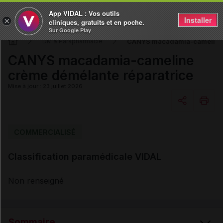
App VIDAL : Vos outils
Installer
×
cliniques, gratuits et en poche.
Sur Google Play
CANYS macadamia-cameline c
DM & Parapharmacie
CANYS macadamia-cameline
crème démélante réparatrice
Mise à jour : 23 juillet 2026
Copier l'url
COMMERCIALISÉ
Classification paramédicale VIDAL
Email
Non renseigné
Sommaire