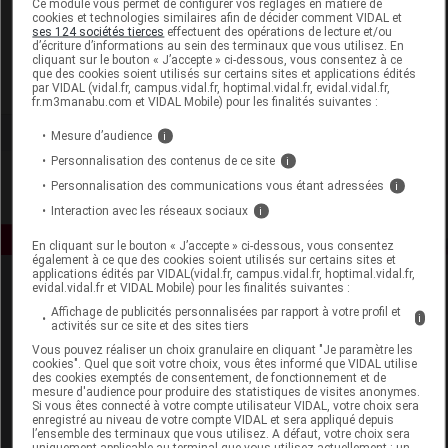
Ce module vous permet de configurer vos réglages en matière de
cookies et technologies similaires afin de décider comment VIDAL et
ses 124 sociétés tierces
effectuent des opérations de lecture et/ou
Asepta
d’écriture d’informations au sein des terminaux que vous utilisez. En
cliquant sur le bouton « J’accepte » ci-dessous, vous consentez à ce
que des cookies soient utilisés sur certains sites et applications édités
Voir la fiche laboratoire
par VIDAL (vidal.fr, campus.vidal.fr, hoptimal.vidal.fr, evidal.vidal.fr,
fr.m3manabu.com et VIDAL Mobile) pour les finalités suivantes :
Mesure d’audience
i
Personnalisation des contenus de ce site
i
Personnalisation des communications vous étant adressées
i
Interaction avec les réseaux sociaux
i
En cliquant sur le bouton « J’accepte » ci-dessous, vous consentez
également à ce que des cookies soient utilisés sur certains sites et
applications édités par VIDAL(vidal.fr, campus.vidal.fr, hoptimal.vidal.fr,
evidal.vidal.fr et VIDAL Mobile) pour les finalités suivantes :
Affichage de publicités personnalisées par rapport à votre profil et
i
activités sur ce site et des sites tiers
Vous pouvez réaliser un choix granulaire en cliquant "Je paramètre les
cookies". Quel que soit votre choix, vous êtes informé que VIDAL utilise
des cookies exemptés de consentement, de fonctionnement et de
Espace produit
mesure d'audience pour produire des statistiques de visites anonymes.
Si vous êtes connecté à votre compte utilisateur VIDAL, votre choix sera
enregistré au niveau de votre compte VIDAL et sera appliqué depuis
Boutique
l’ensemble des terminaux que vous utilisez. A défaut, votre choix sera
VIDAL Expert
uniquement applicable au terminal que vous utilisez actuellement : un