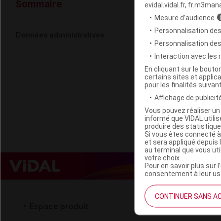
Données ad
Sommaire
evidal.vidal.fr, fr.m3man
Mesure d’audience
Personnalisation des
CANNASOM G
Données administratives
Personnalisation de
Interaction avec les
Code EAN
En cliquant sur le bout
certains sites et applica
Labo. Distributeu
pour les finalités suivan
Remboursement
Affichage de publicité
Vous pouvez réaliser un 
informé que VIDAL util
produire des statistiqu
Si vous êtes connecté à
et sera appliqué depuis 
au terminal que vous ut
votre choix.
Pour en savoir plus sur l
consentement à leur usa
CONTINUER SANS A
Espace produit
Espace 