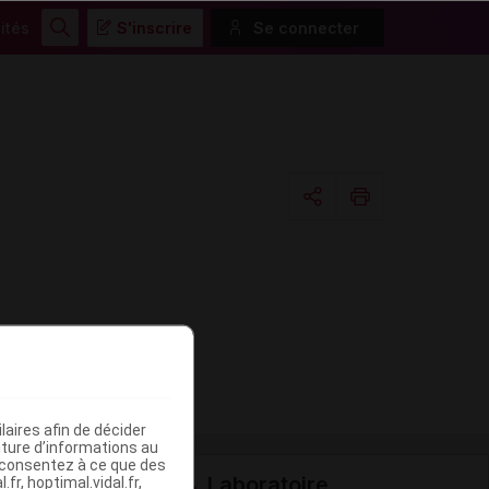
ités
S'inscrire
Se connecter
Rechercher
Copier l'url
Email
aires afin de décider
iture d’informations au
s consentez à ce que des
Laboratoire
fr, hoptimal.vidal.fr,