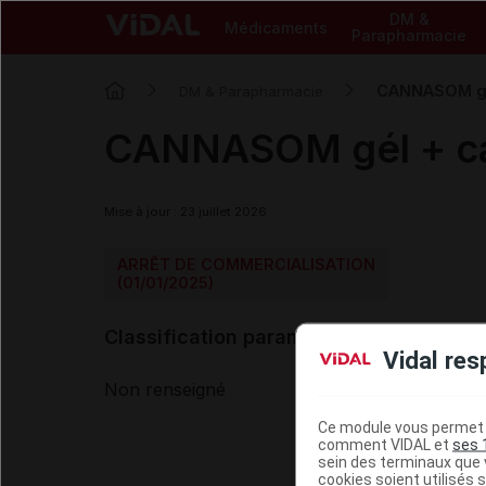
DM &
Médicaments
Parapharmacie
CANNASOM gé
DM & Parapharmacie
CANNASOM gél + c
Mise à jour : 23 juillet 2026
ARRÊT DE COMMERCIALISATION
(01/01/2025)
Classification paramédicale VIDAL
Vidal res
Non renseigné
Ce module vous permet d
comment VIDAL et
ses 
sein des terminaux que v
cookies soient utilisés s