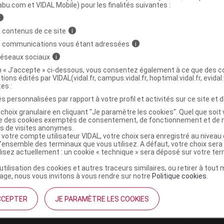
ministratives
abu.com et VIDAL Mobile) pour les finalités suivantes :
i
 contenus de ce site
i
él + capsule B/60
s communications vous étant adressées
i
 réseaux sociaux
i
3760293914466
on « J’accepte » ci-dessous, vous consentez également à ce que des co
tions édités par VIDAL(vidal.fr, campus.vidal.fr, hoptimal.vidal.fr, evidal.
r
Pharma Nature
tes :
NR
s personnalisées par rapport à votre profil et activités sur ce site et d
choix granulaire en cliquant "Je paramètre les cookies". Quel que soit 
ise des cookies exemptés de consentement, de fonctionnement et de 
es de visites anonymes.
 votre compte utilisateur VIDAL, votre choix sera enregistré au nivea
l’ensemble des terminaux que vous utilisez. A défaut, votre choix ser
ilisez actuellement : un cookie « technique » sera déposé sur votre te
’utilisation des cookies et autres traceurs similaires, ou retirer à tou
ge, nous vous invitons à vous rendre sur notre
Politique cookies
.
CCEPTER
JE PARAMÈTRE LES COOKIES
institutionnel
Espace pa