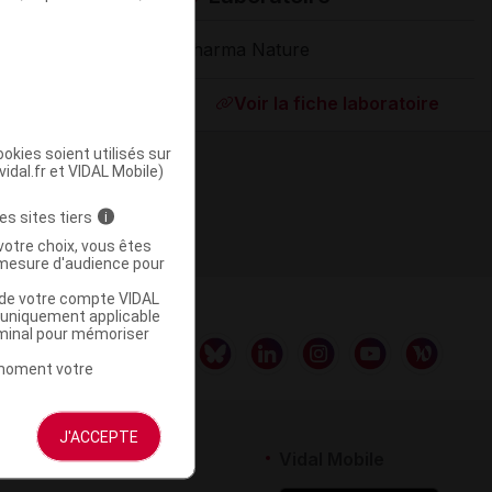
Pharma Nature
Supprimé
Voir la fiche laboratoire
okies soient utilisés sur
vidal.fr et VIDAL Mobile)
es sites tiers
i
votre choix, vous êtes
mesure d'audience pour
u de votre compte VIDAL
a uniquement applicable
rminal pour mémoriser
t moment votre
J'ACCEPTE
rtenaires
Vidal Mobile