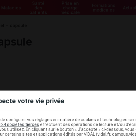
Santé
Prise en
Formations
Maladies
des
charge
Actual
médicales
patients
médicale
l + capsule
apsule
pecte votre vie privée
e configurer vos réglages en matière de cookies et technologies simil
124 sociétés tierces
effectuent des opérations de lecture et/ou d’écr
ous utilisez. En cliquant sur le bouton « J’accepte » ci-dessous, vou
ur certains sites et applications édités par VIDAL (vidal.fr, campus.vidal.