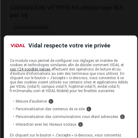
CANINSULIN VETPEN Kit démarrage 8UI
par inj
Commercialisé
Vidal respecte votre vie privée
Code ACL
2726994
Code EAN
8713184115812
Code GTIN 14
08713184115812
Ce module vous permet de configurer vos réglages en matière de
cookies et technologies similaires afin de décider comment VIDAL et
Labo. Distributeur
MSD Santé Animale
ses 124 sociétés tierces
effectuent des opérations de lecture et/ou
d’écriture d’informations au sein des terminaux que vous utilisez. En
Remboursement
NR
cliquant sur le bouton « J’accepte » ci-dessous, vous consentez à ce
que des cookies soient utilisés sur certains sites et applications édités
par VIDAL (vidal.fr, campus.vidal.fr, hoptimal.vidal.fr, evidal.vidal.fr,
fr.m3manabu.com et VIDAL Mobile) pour les finalités suivantes :
Mesure d’audience
i
Personnalisation des contenus de ce site
i
Laboratoire
Personnalisation des communications vous étant adressées
i
Interaction avec les réseaux sociaux
i
Intervet MSD Santé animale
En cliquant sur le bouton « J’accepte » ci-dessous, vous consentez