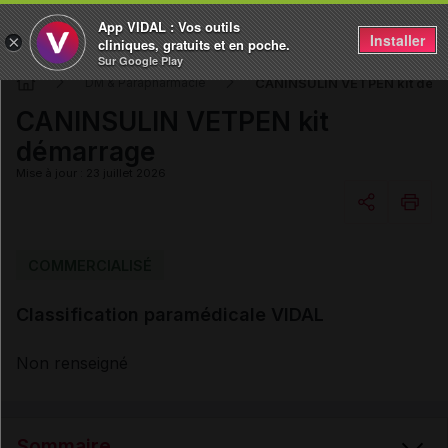
App VIDAL : Vos outils
Installer
×
cliniques, gratuits et en poche.
Sur Google Play
CANINSULIN VETPEN kit dém
DM & Parapharmacie
CANINSULIN VETPEN kit
démarrage
Mise à jour : 23 juillet 2026
Copier l'url
COMMERCIALISÉ
Classification paramédicale VIDAL
Email
Non renseigné
Sommaire