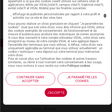
également à ce que des cookies soient utilisés sur certains sites et
Voir la fiche laboratoire
applications édités par VIDAL(vidal.fr, campus.vidal.fr, hoptimal.vidal.fr,
evidal.vidal.fr et VIDAL Mobile) pour les finalités suivantes :
Affichage de publicités personnalisées par rapport à votre profil et
i
activités sur ce site et des sites tiers
Vous pouvez réaliser un choix granulaire en cliquant "Je paramètre les
cookies". Quel que soit votre choix, vous êtes informé que VIDAL utilise
des cookies exemptés de consentement, de fonctionnement et de
mesure d'audience pour produire des statistiques de visites anonymes.
Si vous êtes connecté à votre compte utilisateur VIDAL, votre choix sera
enregistré au niveau de votre compte VIDAL et sera appliqué depuis
l’ensemble des terminaux que vous utilisez. A défaut, votre choix sera
uniquement applicable au terminal que vous utilisez actuellement : un
cookie « technique » sera déposé sur votre terminal pour mémoriser
votre choix.
Pour en savoir plus sur l’utilisation des cookies et autres traceurs
similaires, ou retirer à tout moment votre consentement à leur usage,
nous vous invitons à vous rendre sur notre
Politique cookies
.
CONTINUER SANS
JE PARAMÈTRE LES
Espace produit
ACCEPTER
COOKIES
Boutique
J'ACCEPTE
VIDAL Expert
VIDAL Hoptimal
eVIDAL
VIDAL Mobile