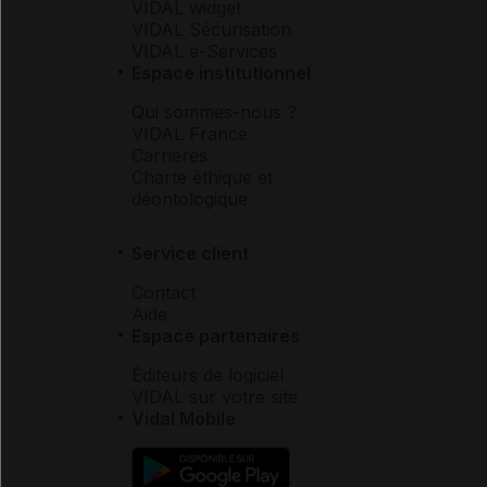
VIDAL widget
VIDAL Sécurisation
VIDAL e-Services
Espace institutionnel
Qui sommes-nous ?
VIDAL France
Carrières
Charte éthique et
déontologique
Service client
Contact
Aide
Espace partenaires
Éditeurs de logiciel
VIDAL sur votre site
Vidal Mobile