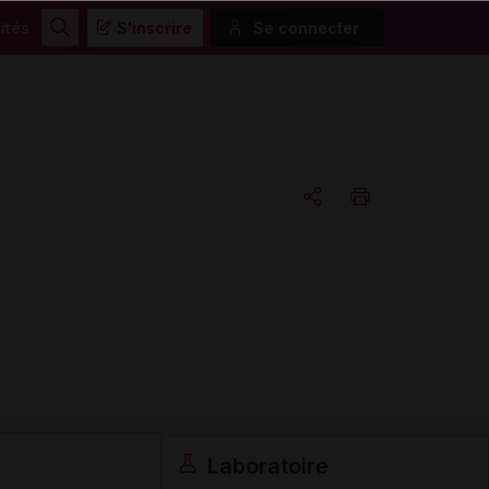
ités
S'inscrire
Se connecter
Rechercher
Copier l'url
Email
Laboratoire