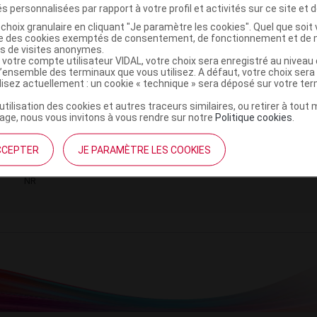
s personnalisées par rapport à votre profil et activités sur ce site et d
choix granulaire en cliquant "Je paramètre les cookies". Quel que soit 
ise des cookies exemptés de consentement, de fonctionnement et de 
es de visites anonymes.
 votre compte utilisateur VIDAL, votre choix sera enregistré au nivea
Seringue insuline 1ml B/30
C
l’ensemble des terminaux que vous utilisez. A défaut, votre choix ser
ilisez actuellement : un cookie « technique » sera déposé sur votre te
’utilisation des cookies et autres traceurs similaires, ou retirer à tou
4696895
ge, nous vous invitons à vous rendre sur notre
Politique cookies
.
4035873049074
04035873049074
CCEPTER
JE PARAMÈTRE LES COOKIES
r
Intervet MSD Santé animale
NR