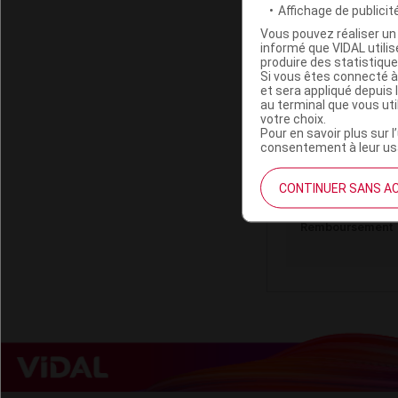
Affichage de publicité
Vous pouvez réaliser un 
informé que VIDAL util
produire des statistiqu
Si vous êtes connecté à
CANINSULIN 
et sera appliqué depuis 
au terminal que vous ut
votre choix.
Pour en savoir plus sur l
Code ACL
consentement à leur usa
Code EAN
Code GTIN 14
CONTINUER SANS A
Labo. Distributeu
Remboursement