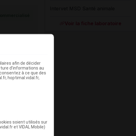
Intervet MSD Santé animale
ommercialisé
Voir la fiche laboratoire
aires afin de décider
iture d’informations au
s consentez à ce que des
fr, hoptimal.vidal.fr,
ommercialisé
okies soient utilisés sur
vidal.fr et VIDAL Mobile)