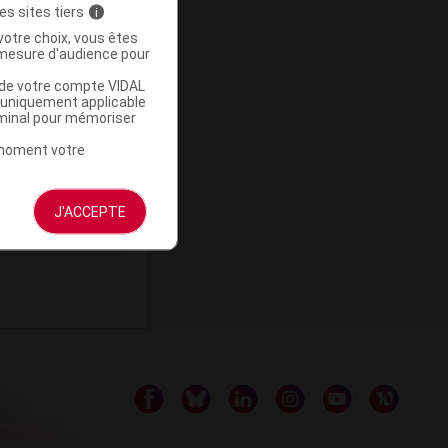
es sites tiers
i
votre choix, vous êtes
mesure d'audience pour
u de votre compte VIDAL
ommercialisé
a uniquement applicable
rminal pour mémoriser
t moment votre
J'ACCEPTE