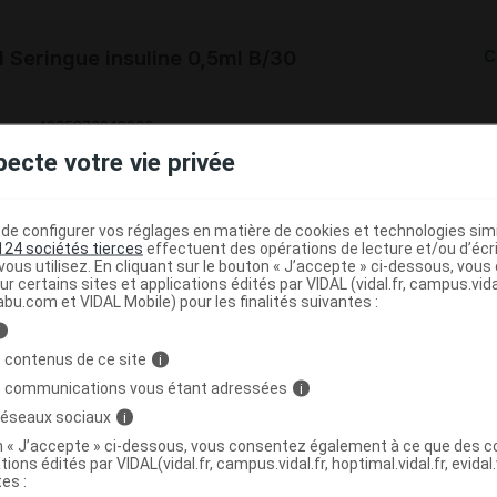
Seringue insuline 0,5ml B/30
C
4035873049036
r
Intervet MSD Santé animale
pecte votre vie privée
NR
e configurer vos réglages en matière de cookies et technologies simil
124 sociétés tierces
effectuent des opérations de lecture et/ou d’écr
ous utilisez. En cliquant sur le bouton « J’accepte » ci-dessous, vou
ur certains sites et applications édités par VIDAL (vidal.fr, campus.vidal.
abu.com et VIDAL Mobile) pour les finalités suivantes :
Seringue insuline 1ml B/100
C
i
 contenus de ce site
i
4696872
s communications vous étant adressées
i
8713184074058
 réseaux sociaux
i
08713184074058
on « J’accepte » ci-dessous, vous consentez également à ce que des co
r
Intervet MSD Santé animale
tions édités par VIDAL(vidal.fr, campus.vidal.fr, hoptimal.vidal.fr, evidal.
NR
tes :