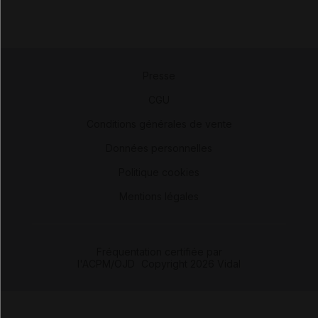
Presse
-
CGU
-
Conditions générales de vente
-
Données personnelles
-
Politique cookies
-
Mentions légales
Fréquentation certifiée par
l'ACPM/OJD
|
Copyright 2026 Vidal