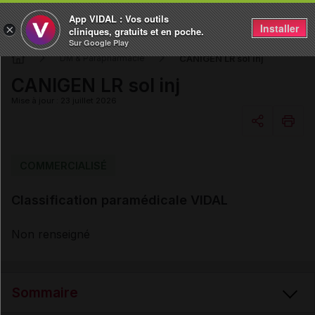
App VIDAL : Vos outils
Installer
×
cliniques, gratuits et en poche.
Sur Google Play
CANIGEN LR sol inj
DM & Parapharmacie
CANIGEN LR sol inj
Mise à jour : 23 juillet 2026
Copier l'url
COMMERCIALISÉ
Classification paramédicale VIDAL
Email
Non renseigné
Sommaire