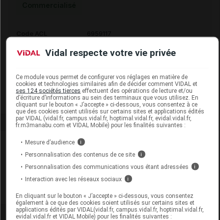
Commercialisé
Code ACL
6959117
Code EAN
3597132103275
Vidal respecte votre vie privée
Code GTIN 14
03597132103275
Labo. Distributeur
Virbac
Ce module vous permet de configurer vos réglages en matière de
Remboursement
NR
cookies et technologies similaires afin de décider comment VIDAL et
ses 124 sociétés tierces
effectuent des opérations de lecture et/ou
d’écriture d’informations au sein des terminaux que vous utilisez. En
cliquant sur le bouton « J’accepte » ci-dessous, vous consentez à ce
que des cookies soient utilisés sur certains sites et applications édités
par VIDAL (vidal.fr, campus.vidal.fr, hoptimal.vidal.fr, evidal.vidal.fr,
fr.m3manabu.com et VIDAL Mobile) pour les finalités suivantes :
Laboratoire
Mesure d’audience
i
Personnalisation des contenus de ce site
i
Virbac
Personnalisation des communications vous étant adressées
i
Interaction avec les réseaux sociaux
i
Voir la fiche laboratoire
En cliquant sur le bouton « J’accepte » ci-dessous, vous consentez
également à ce que des cookies soient utilisés sur certains sites et
applications édités par VIDAL(vidal.fr, campus.vidal.fr, hoptimal.vidal.fr,
evidal.vidal.fr et VIDAL Mobile) pour les finalités suivantes :