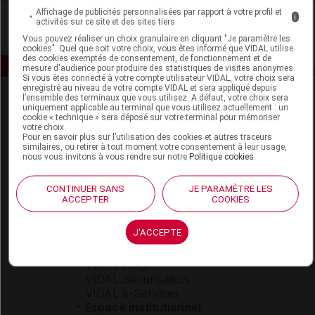
Affichage de publicités personnalisées par rapport à votre profil et
i
activités sur ce site et des sites tiers
Vous pouvez réaliser un choix granulaire en cliquant "Je paramètre les
cookies". Quel que soit votre choix, vous êtes informé que VIDAL utilise
des cookies exemptés de consentement, de fonctionnement et de
mesure d'audience pour produire des statistiques de visites anonymes.
Si vous êtes connecté à votre compte utilisateur VIDAL, votre choix sera
enregistré au niveau de votre compte VIDAL et sera appliqué depuis
l’ensemble des terminaux que vous utilisez. A défaut, votre choix sera
uniquement applicable au terminal que vous utilisez actuellement : un
cookie « technique » sera déposé sur votre terminal pour mémoriser
votre choix.
Pour en savoir plus sur l’utilisation des cookies et autres traceurs
similaires, ou retirer à tout moment votre consentement à leur usage,
nous vous invitons à vous rendre sur notre
Politique cookies
.
Espace produit
CONTINUER SANS
JE PARAMÈTRE LES
Boutique
ACCEPTER
COOKIES
VIDAL Expert
VIDAL Hoptimal
J'ACCEPTE
eVIDAL
VIDAL Mobile
VIDAL widget
VIDAL Sécurisation
VIDAL e-Services
Espace institutionnel