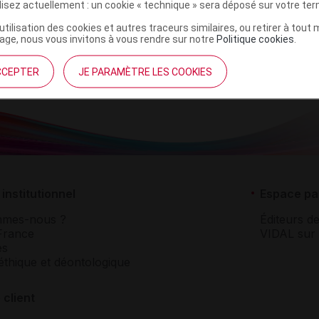
ilisez actuellement : un cookie « technique » sera déposé sur votre te
r
Domes Pharma FR
NR
’utilisation des cookies et autres traceurs similaires, ou retirer à tou
ge, nous vous invitons à vous rendre sur notre
Politique cookies
.
CCEPTER
JE PARAMÈTRE LES COOKIES
institutionnel
Espace pa
mmes-nous ?
Éditeurs de
France
VIDAL sur 
es
éthique et déontologique
 client