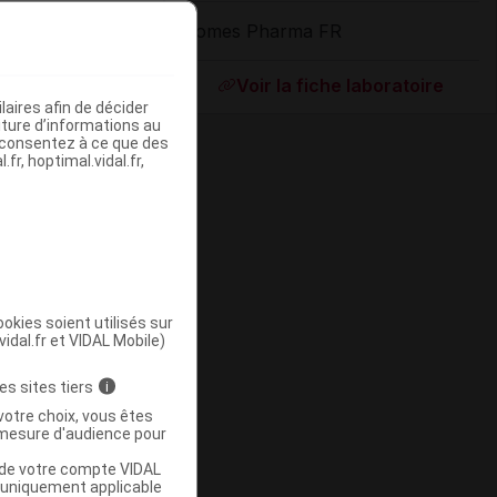
Domes Pharma FR
ommercialisé
Voir la fiche laboratoire
aires afin de décider
iture d’informations au
s consentez à ce que des
fr, hoptimal.vidal.fr,
okies soient utilisés sur
vidal.fr et VIDAL Mobile)
ommercialisé
es sites tiers
i
votre choix, vous êtes
mesure d'audience pour
u de votre compte VIDAL
a uniquement applicable