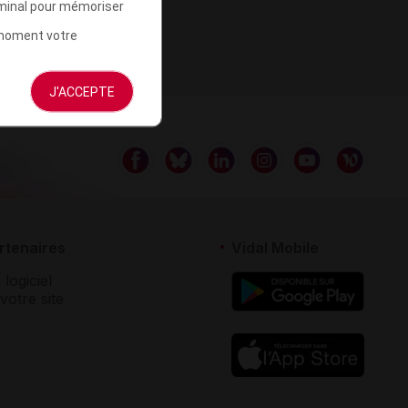
rminal pour mémoriser
t moment votre
J'ACCEPTE
rtenaires
Vidal Mobile
 logiciel
votre site