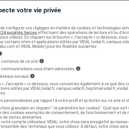
pecte votre vie privée
pr B/24
C
e configurer vos réglages en matière de cookies et technologies simil
124 sociétés tierces
effectuent des opérations de lecture et/ou d’écr
6867303
ous utilisez. En cliquant sur le bouton « J’accepte » ci-dessous, vou
3700454501302
ur certains sites et applications édités par VIDAL (vidal.fr, campus.vidal.
abu.com et VIDAL Mobile) pour les finalités suivantes :
03700454501302
r
Domes Pharma FR
i
NR
 contenus de ce site
i
s communications vous étant adressées
i
 réseaux sociaux
i
on « J’accepte » ci-dessous, vous consentez également à ce que des co
tions édités par VIDAL(vidal.fr, campus.vidal.fr, hoptimal.vidal.fr, evidal.
pr B/72
C
tes :
s personnalisées par rapport à votre profil et activités sur ce site et d
choix granulaire en cliquant "Je paramètre les cookies". Quel que soit 
6710926
ise des cookies exemptés de consentement, de fonctionnement et de 
es de visites anonymes.
3700454501326
 votre compte utilisateur VIDAL, votre choix sera enregistré au nivea
03700454501326
l’ensemble des terminaux que vous utilisez. A défaut, votre choix ser