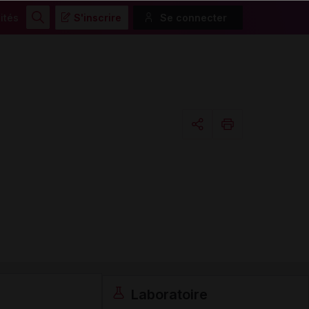
ités
S'inscrire
Se connecter
Rechercher
Copier l'url
Email
Laboratoire