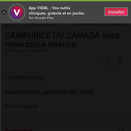
App VIDAL : Vos outils
Installer
×
cliniques, gratuits et en poche.
Sur Google Play
CAMPHRICE DU CANADA stick r
DM & Parapharmacie
CAMPHRICE DU CANADA stick
réparatrice intense
Mise à jour : 23 juillet 2026
Copier l'url
COMMERCIALISÉ
Classification paramédicale VIDAL
Email
Non renseigné
Sommaire