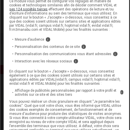
Ce module vous permet de configurer vos réglages en matière de
cookies et technologies similaires afin de décider comment VIDAL et
ses 124 sociétés tierces
effectuent des opérations de lecture et/ou
L'Homme de Fer
d’écriture d’informations au sein des terminaux que vous utilisez. En
cliquant sur le bouton « J’accepte » ci-dessous, vous consentez à ce
que des cookies soient utilisés sur certains sites et applications édités
Voir la fiche laboratoire
par VIDAL (vidal.fr, campus.vidal.fr, hoptimal.vidal.fr, evidal.vidal.fr,
fr.m3manabu.com et VIDAL Mobile) pour les finalités suivantes :
Mesure d’audience
i
Personnalisation des contenus de ce site
i
Personnalisation des communications vous étant adressées
i
Interaction avec les réseaux sociaux
i
En cliquant sur le bouton « J’accepte » ci-dessous, vous consentez
également à ce que des cookies soient utilisés sur certains sites et
applications édités par VIDAL(vidal.fr, campus.vidal.fr, hoptimal.vidal.fr,
evidal.vidal.fr et VIDAL Mobile) pour les finalités suivantes :
Affichage de publicités personnalisées par rapport à votre profil et
i
activités sur ce site et des sites tiers
Vous pouvez réaliser un choix granulaire en cliquant "Je paramètre les
cookies". Quel que soit votre choix, vous êtes informé que VIDAL utilise
des cookies exemptés de consentement, de fonctionnement et de
Espace produit
mesure d'audience pour produire des statistiques de visites anonymes.
Si vous êtes connecté à votre compte utilisateur VIDAL, votre choix sera
enregistré au niveau de votre compte VIDAL et sera appliqué depuis
Boutique
l’ensemble des terminaux que vous utilisez. A défaut, votre choix sera
VIDAL Expert
uniquement applicable au terminal que vous utilisez actuellement : un