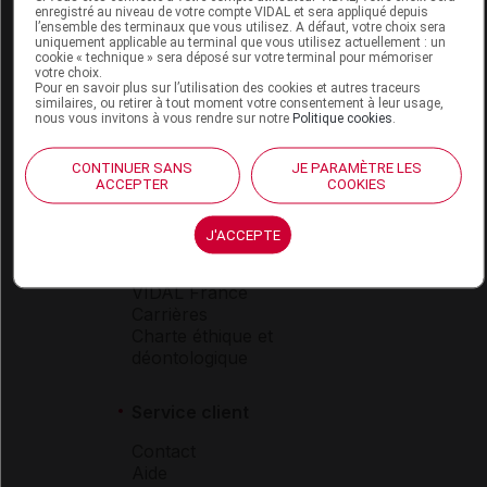
enregistré au niveau de votre compte VIDAL et sera appliqué depuis
Espace produit
l’ensemble des terminaux que vous utilisez. A défaut, votre choix sera
uniquement applicable au terminal que vous utilisez actuellement : un
Boutique
cookie « technique » sera déposé sur votre terminal pour mémoriser
votre choix.
VIDAL Expert
Pour en savoir plus sur l’utilisation des cookies et autres traceurs
VIDAL Hoptimal
similaires, ou retirer à tout moment votre consentement à leur usage,
nous vous invitons à vous rendre sur notre
Politique cookies
.
eVIDAL
VIDAL Mobile
VIDAL widget
CONTINUER SANS
JE PARAMÈTRE LES
ACCEPTER
COOKIES
VIDAL Sécurisation
VIDAL e-Services
Espace institutionnel
J'ACCEPTE
Qui sommes-nous ?
VIDAL France
Carrières
Charte éthique et
déontologique
Service client
Contact
Aide