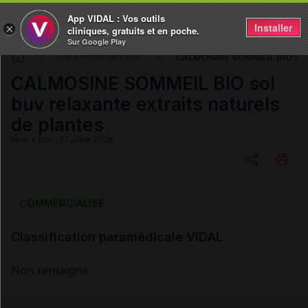
App VIDAL : Vos outils
Installer
×
cliniques, gratuits et en poche.
Sur Google Play
CALMOSINE SOMMEIL BIO sol bu
DM & Parapharmacie
CALMOSINE SOMMEIL BIO sol
buv relaxante extraits naturels
de plantes
Mise à jour : 23 juillet 2026
Copier l'url
COMMERCIALISÉ
Classification paramédicale VIDAL
Email
Non renseigné