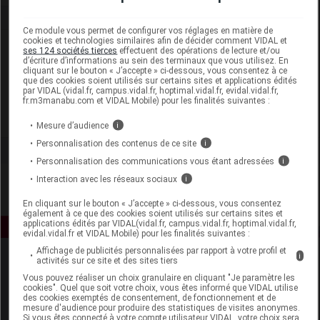
Ce module vous permet de configurer vos réglages en matière de
cookies et technologies similaires afin de décider comment VIDAL et
Laboratoire
ses 124 sociétés tierces
effectuent des opérations de lecture et/ou
d’écriture d’informations au sein des terminaux que vous utilisez. En
cliquant sur le bouton « J’accepte » ci-dessous, vous consentez à ce
que des cookies soient utilisés sur certains sites et applications édités
Havea Pharma
par VIDAL (vidal.fr, campus.vidal.fr, hoptimal.vidal.fr, evidal.vidal.fr,
fr.m3manabu.com et VIDAL Mobile) pour les finalités suivantes :
Voir la fiche laboratoire
Mesure d’audience
i
Personnalisation des contenus de ce site
i
Personnalisation des communications vous étant adressées
i
Interaction avec les réseaux sociaux
i
En cliquant sur le bouton « J’accepte » ci-dessous, vous consentez
également à ce que des cookies soient utilisés sur certains sites et
applications édités par VIDAL(vidal.fr, campus.vidal.fr, hoptimal.vidal.fr,
evidal.vidal.fr et VIDAL Mobile) pour les finalités suivantes :
Affichage de publicités personnalisées par rapport à votre profil et
i
activités sur ce site et des sites tiers
Vous pouvez réaliser un choix granulaire en cliquant "Je paramètre les
cookies". Quel que soit votre choix, vous êtes informé que VIDAL utilise
des cookies exemptés de consentement, de fonctionnement et de
mesure d'audience pour produire des statistiques de visites anonymes.
Si vous êtes connecté à votre compte utilisateur VIDAL, votre choix sera