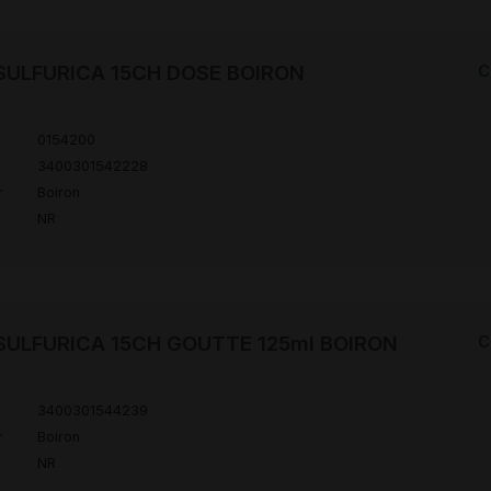
SULFURICA 15CH DOSE BOIRON
C
0154200
3400301542228
r
Boiron
NR
ULFURICA 15CH GOUTTE 125ml BOIRON
C
3400301544239
r
Boiron
NR