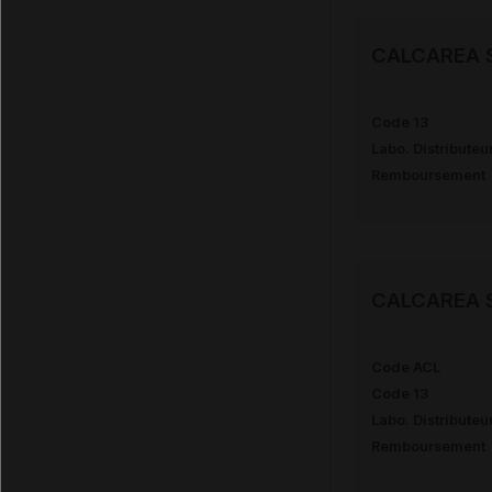
CALCAREA 
Code 13
Labo. Distributeu
Remboursement
CALCAREA 
Code ACL
Code 13
Labo. Distributeu
Remboursement