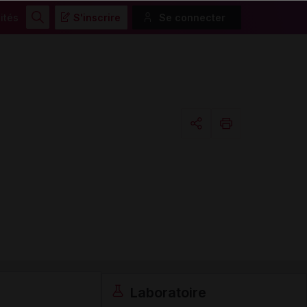
ités
S'inscrire
Se connecter
Rechercher
Copier l'url
Email
Laboratoire