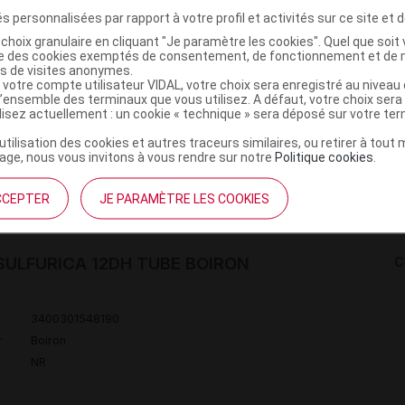
s personnalisées par rapport à votre profil et activités sur ce site et d
choix granulaire en cliquant "Je paramètre les cookies". Quel que soit 
ise des cookies exemptés de consentement, de fonctionnement et de 
ULFURICA 12DH TRIT. 60g BOIRON
C
es de visites anonymes.
 votre compte utilisateur VIDAL, votre choix sera enregistré au nivea
l’ensemble des terminaux que vous utilisez. A défaut, votre choix ser
ilisez actuellement : un cookie « technique » sera déposé sur votre te
3400301547513
r
Boiron
’utilisation des cookies et autres traceurs similaires, ou retirer à tou
ge, nous vous invitons à vous rendre sur notre
Politique cookies
.
NR
CCEPTER
JE PARAMÈTRE LES COOKIES
SULFURICA 12DH TUBE BOIRON
C
3400301548190
r
Boiron
NR