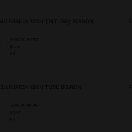
ULFURICA 12CH TRIT. 30g BOIRON
C
3400301547162
r
Boiron
NR
SULFURICA 12CH TUBE BOIRON
C
3400301547902
r
Boiron
NR