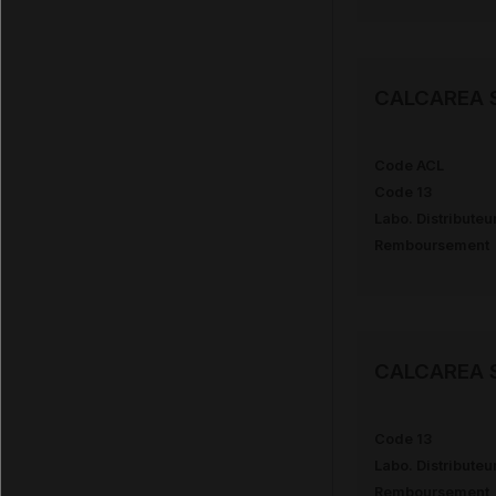
CALCAREA 
Code ACL
Code 13
Labo. Distributeu
Remboursement
CALCAREA 
Code 13
Labo. Distributeu
Remboursement