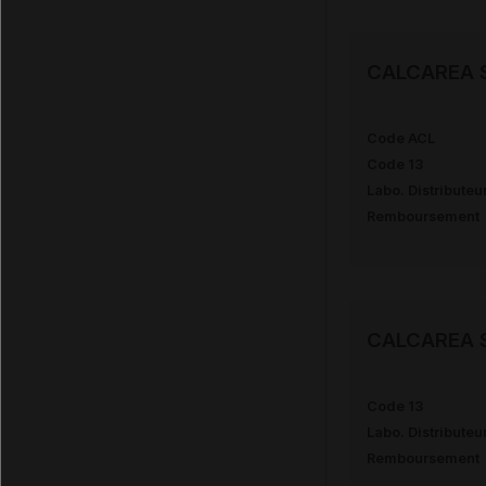
CALCAREA 
Code ACL
Code 13
Labo. Distributeu
Remboursement
CALCAREA S
Code 13
Labo. Distributeu
Remboursement