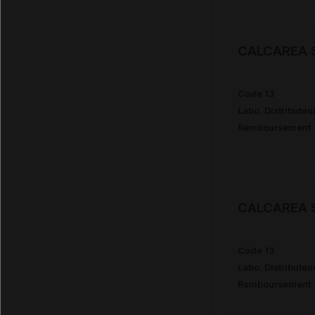
CALCAREA S
Code 13
Labo. Distributeu
Remboursement
CALCAREA 
Code 13
Labo. Distributeu
Remboursement