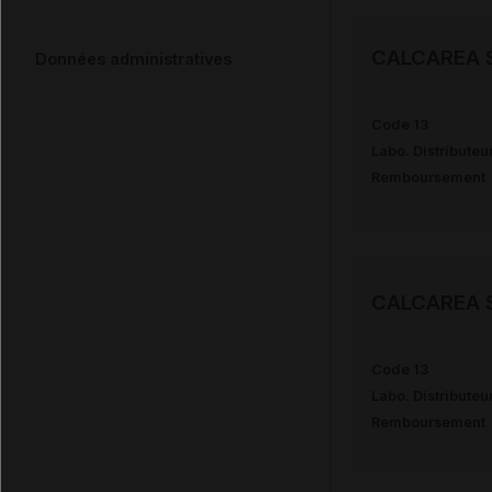
CALCAREA 
Données administratives
Code 13
Labo. Distributeu
Remboursement
CALCAREA 
Code 13
Labo. Distributeu
Remboursement