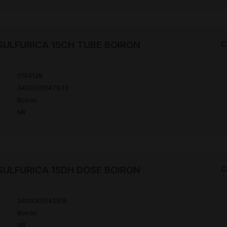
SULFURICA 15CH TUBE BOIRON
C
0154128
3400301547933
r
Boiron
NR
SULFURICA 15DH DOSE BOIRON
C
3400301542518
r
Boiron
NR