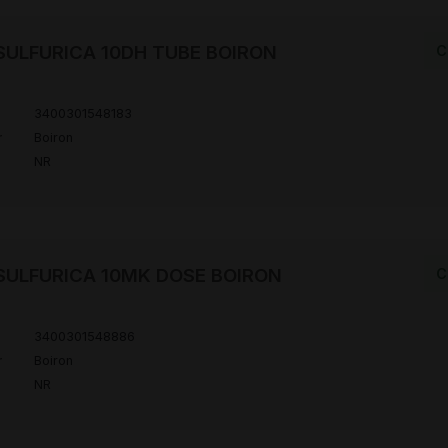
SULFURICA 10DH TUBE BOIRON
C
3400301548183
r
Boiron
NR
SULFURICA 10MK DOSE BOIRON
C
3400301548886
r
Boiron
NR