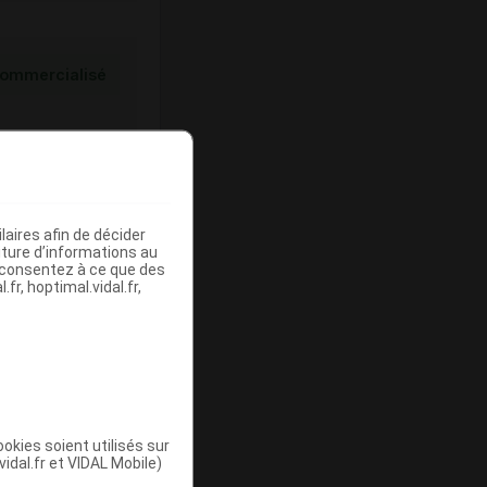
ommercialisé
aires afin de décider
iture d’informations au
s consentez à ce que des
fr, hoptimal.vidal.fr,
ommercialisé
okies soient utilisés sur
vidal.fr et VIDAL Mobile)