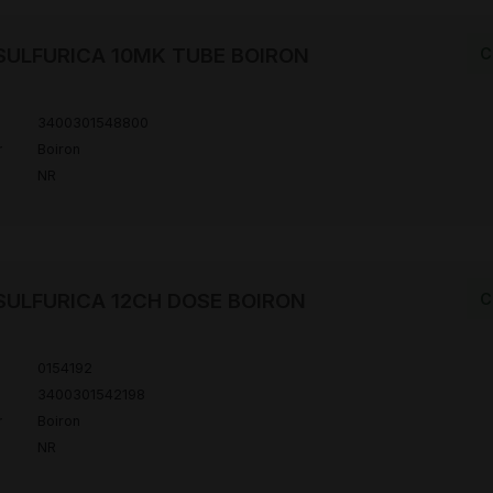
SULFURICA 10MK TUBE BOIRON
C
3400301548800
r
Boiron
NR
SULFURICA 12CH DOSE BOIRON
C
0154192
3400301542198
r
Boiron
NR