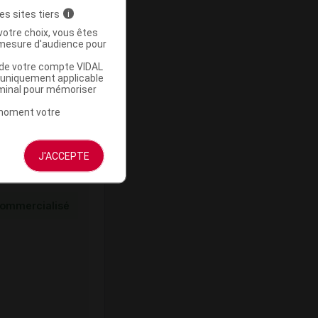
es sites tiers
i
votre choix, vous êtes
mesure d'audience pour
ommercialisé
u de votre compte VIDAL
a uniquement applicable
rminal pour mémoriser
t moment votre
J'ACCEPTE
ommercialisé