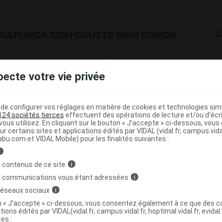
SULFURICA 12DH GOUTTE 60ml BOIRON
C
3400301544918
pecte votre vie privée
r
Boiron
NR
e configurer vos réglages en matière de cookies et technologies simil
124 sociétés tierces
effectuent des opérations de lecture et/ou d’écr
ous utilisez. En cliquant sur le bouton « J’accepte » ci-dessous, vou
ur certains sites et applications édités par VIDAL (vidal.fr, campus.vidal.
abu.com et VIDAL Mobile) pour les finalités suivantes :
ULFURICA 12DH TRIT. 30g BOIRON
C
i
 contenus de ce site
i
3400301547506
s communications vous étant adressées
i
r
Boiron
 réseaux sociaux
i
NR
on « J’accepte » ci-dessous, vous consentez également à ce que des co
tions édités par VIDAL(vidal.fr, campus.vidal.fr, hoptimal.vidal.fr, evidal.
tes :