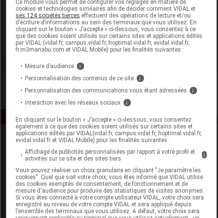
Ce module vous permet de configurer vos réglages en matière de
cookies et technologies similaires afin de décider comment VIDAL et
ses 124 sociétés tierces
effectuent des opérations de lecture et/ou
Bio Recherche
d’écriture d’informations au sein des terminaux que vous utilisez. En
cliquant sur le bouton « J’accepte » ci-dessous, vous consentez à ce
que des cookies soient utilisés sur certains sites et applications édités
Voir la fiche laboratoire
par VIDAL (vidal.fr, campus.vidal.fr, hoptimal.vidal.fr, evidal.vidal.fr,
fr.m3manabu.com et VIDAL Mobile) pour les finalités suivantes :
Mesure d’audience
i
Personnalisation des contenus de ce site
i
Personnalisation des communications vous étant adressées
i
Interaction avec les réseaux sociaux
i
En cliquant sur le bouton « J’accepte » ci-dessous, vous consentez
également à ce que des cookies soient utilisés sur certains sites et
applications édités par VIDAL(vidal.fr, campus.vidal.fr, hoptimal.vidal.fr,
evidal.vidal.fr et VIDAL Mobile) pour les finalités suivantes :
Affichage de publicités personnalisées par rapport à votre profil et
i
activités sur ce site et des sites tiers
Vous pouvez réaliser un choix granulaire en cliquant "Je paramètre les
cookies". Quel que soit votre choix, vous êtes informé que VIDAL utilise
des cookies exemptés de consentement, de fonctionnement et de
Espace produit
mesure d'audience pour produire des statistiques de visites anonymes.
Si vous êtes connecté à votre compte utilisateur VIDAL, votre choix sera
enregistré au niveau de votre compte VIDAL et sera appliqué depuis
Boutique
l’ensemble des terminaux que vous utilisez. A défaut, votre choix sera
VIDAL Expert
uniquement applicable au terminal que vous utilisez actuellement : un