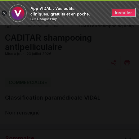
App VIDAL : Vos outils
Installer
×
cliniques, gratuits et en poche.
Sur Google Play
CADITAR shampooing antipelli
DM & Parapharmacie
CADITAR shampooing
antipelliculaire
Mise à jour : 23 juillet 2026
Copier l'url
COMMERCIALISÉ
Classification paramédicale VIDAL
Email
Non renseigné
Sommaire