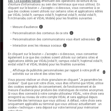
ses 124 sociétés tierces
effectuent des opérations de lecture et/ou
d’écriture d’informations au sein des terminaux que vous utilisez. En
cliquant sur le bouton « J’accepte » ci-dessous, vous consentez à ce
Voir la fiche laboratoire
que des cookies soient utilisés sur certains sites et applications édités
par VIDAL (vidal.fr, campus.vidal.fr, hoptimal.vidal.fr, evidal.vidal.fr,
fr.m3manabu.com et VIDAL Mobile) pour les finalités suivantes :
Mesure d’audience
i
Personnalisation des contenus de ce site
i
Personnalisation des communications vous étant adressées
i
Interaction avec les réseaux sociaux
i
En cliquant sur le bouton « J’accepte » ci-dessous, vous consentez
également à ce que des cookies soient utilisés sur certains sites et
applications édités par VIDAL(vidal.fr, campus.vidal.fr, hoptimal.vidal.fr,
evidal.vidal.fr et VIDAL Mobile) pour les finalités suivantes :
Affichage de publicités personnalisées par rapport à votre profil et
i
activités sur ce site et des sites tiers
Vous pouvez réaliser un choix granulaire en cliquant "Je paramètre les
Espace produit
cookies". Quel que soit votre choix, vous êtes informé que VIDAL utilise
des cookies exemptés de consentement, de fonctionnement et de
mesure d'audience pour produire des statistiques de visites anonymes.
Boutique
Si vous êtes connecté à votre compte utilisateur VIDAL, votre choix sera
VIDAL Expert
enregistré au niveau de votre compte VIDAL et sera appliqué depuis
l’ensemble des terminaux que vous utilisez. A défaut, votre choix sera
VIDAL Hoptimal
uniquement applicable au terminal que vous utilisez actuellement : un
eVIDAL
cookie « technique » sera déposé sur votre terminal pour mémoriser
votre choix.